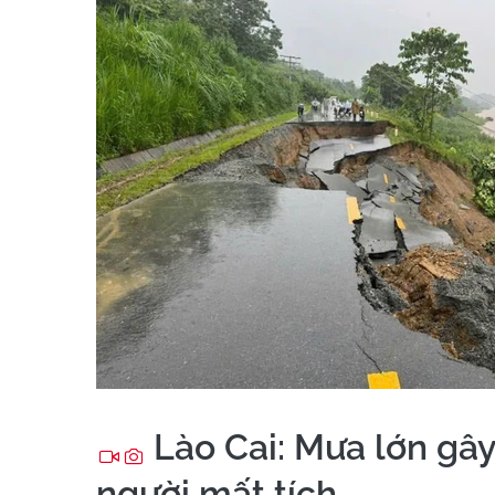
Lào Cai: Mưa lớn gây 
người mất tích