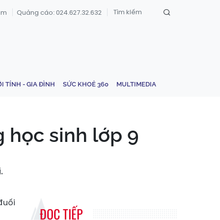
om
Quảng cáo: 024.627.32.632
ỚI TÍNH - GIA ĐÌNH
SỨC KHOẺ 360
MULTIMEDIA
 học sinh lớp 9
.
đuối
ĐỌC TIẾP