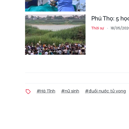
Phú Thọ: 5 họ
18/05/202
Thời sự
#Hà Tĩnh
#nữ sinh
#đuối nước tử vong