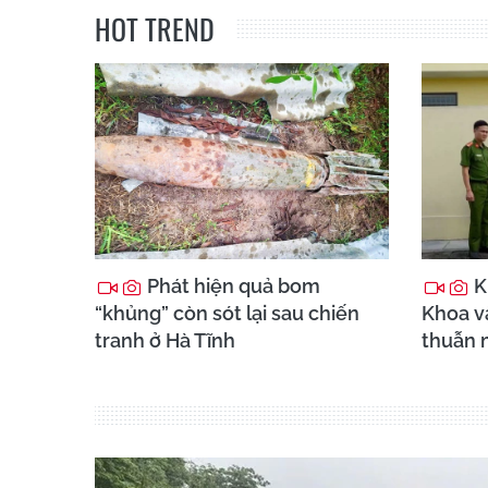
HOT TREND
Phát hiện quả bom
K
“khủng” còn sót lại sau chiến
Khoa và
tranh ở Hà Tĩnh
thuẫn 