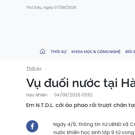
Thứ Sáu, ngày 07/08/2026
THỜI SỰ
KHOA HỌC & CÔNG NGHỆ
ĐỜI 
Thời sự
Vụ đuối nước tại H
Hạo Nhiên
04/06/2026 03:52
Em N.T.D.L. cởi áo phao rồi trượt chân t
Ngày 4/6, thông tin từ UBND xã C
nước khiến học sinh lớp 9 tử von