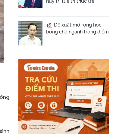
huy trí tuệ trí thức trẻ
Đề xuất mở rộng học
bổng cho ngành trọng điểm
ường
sinh