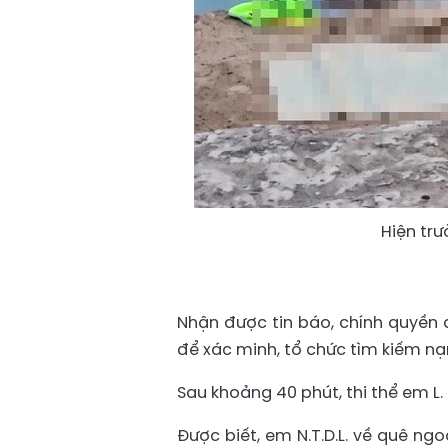
Hiện trư
Nhận được tin báo, chính quyền 
để xác minh, tổ chức tìm kiếm nạ
Sau khoảng 40 phút, thi thể em L
Được biết, em N.T.D.L. về quê ngo