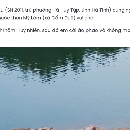
.L. (SN 2011, trú phường Hà Huy Tập, tỉnh Hà Tĩnh) cùng n
huộc thôn Mỹ Lâm (xã Cẩm Duệ) vui chơi.
hi tắm. Tuy nhiên, sau đó em cởi áo phao và không ma