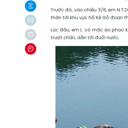
Trước đó, vào chiều 3/6, em N.T.D
thân tới khu vực hồ Kẻ Gỗ đoạn t
Lúc đầu, em L. có mặc áo phao k
trượt chân, dẫn tới đuối nước.