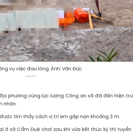
ờng vụ việc đau lòng. Ảnh: Văn Đức
địa phương cùng lực lượng Công an xã đã đến hiện tr
n nhân.
. được tìm thấy cách vị trí em gặp nạn khoảng 3 m.
ại ở xã Cẩm Duệ chơi sau khi vừa kết thúc kỳ thi tuyển 