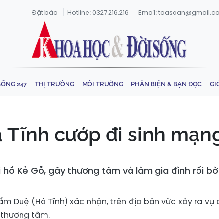
Đặt báo
Hotline: 0327.216.216
Email: toasoan@gmail.c
SỐNG 247
THỊ TRƯỜNG
MÔI TRƯỜNG
PHẢN BIỆN & BẠN ĐỌC
GI
à Tĩnh cướp đi sinh mạng
ại hồ Kẻ Gỗ, gây thương tâm và làm gia đình rối bời
ẩm Duệ (Hà Tĩnh) xác nhận, trên địa bàn vừa xảy ra vụ 
g thương tâm.