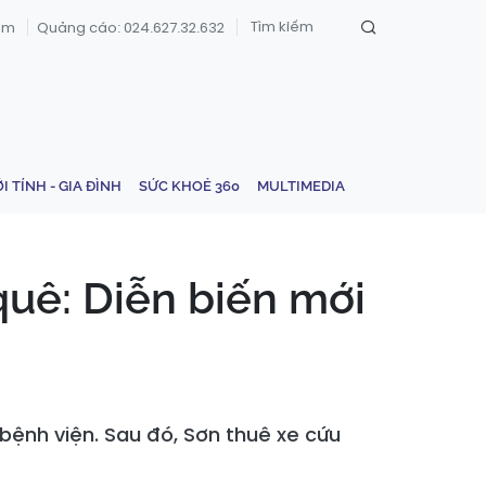
om
Quảng cáo: 024.627.32.632
ỚI TÍNH - GIA ĐÌNH
SỨC KHOẺ 360
MULTIMEDIA
quê: Diễn biến mới
 bệnh viện. Sau đó, Sơn thuê xe cứu