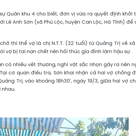
sự Quân khu 4 cho biết, đơn vị vừa ra quyết định khởi t
i Lê Anh Sơn (xã Phú Lộc, huyện Can Lộc, Hà Tĩnh) để 
hở thi thể vợ là chị N.T.T. (32 tuổi) từ Quảng Trị về xã
i vợ bị tai nạn chết nên hối thúc gia đình làm hậu sự.
hân có nhiều vết thương, nghi vật sắc nhọn gây ra nên n
 Tại cơ quan điều tra, Sơn khai nhận cả hai vợ chồng 
uảng Trị, vào khoảng 18h30’, ngày 19/3, giữa hai vợ c
 nhau.