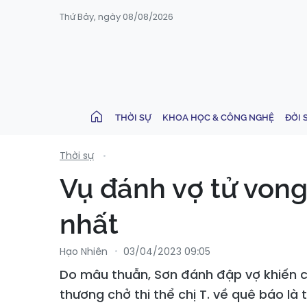
Thứ Bảy, ngày 08/08/2026
THỜI SỰ
KHOA HỌC & CÔNG NGHỆ
ĐỜI 
Thời sự
Vụ đánh vợ tử vong
nhất
Hạo Nhiên
03/04/2023 09:05
Do mâu thuẫn, Sơn đánh đập vợ khiến chị
thương chở thi thể chị T. về quê báo là 