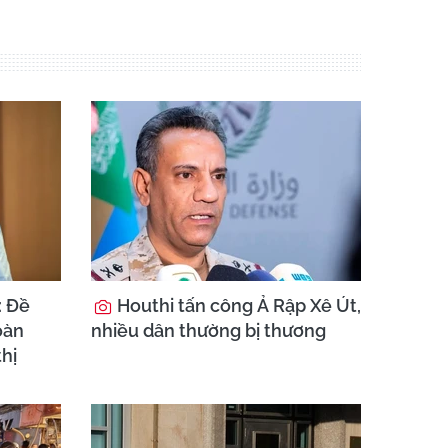
: Đề
Houthi tấn công Ả Rập Xê Út,
oàn
nhiều dân thường bị thương
thị