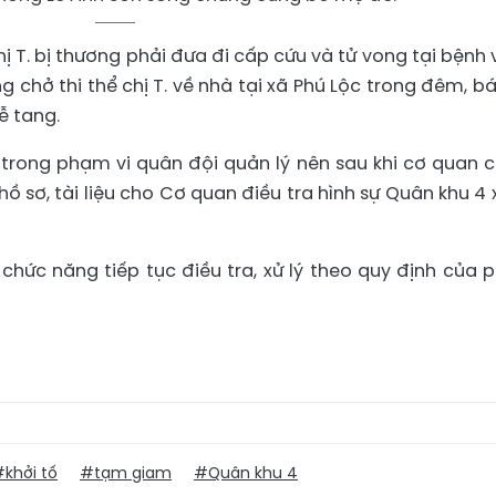
ị T. bị thương phải đưa đi cấp cứu và tử vong tại bệnh v
 chở thi thể chị T. về nhà tại xã Phú Lộc trong đêm, bá
ễ tang.
 trong phạm vi quân đội quản lý nên sau khi cơ quan 
ồ sơ, tài liệu cho Cơ quan điều tra hình sự Quân khu 4 x
chức năng tiếp tục điều tra, xử lý theo quy định của 
khởi tố
#tạm giam
#Quân khu 4