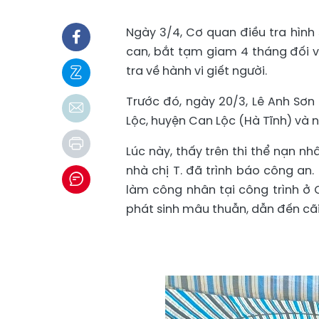
Ngày 3/4, Cơ quan điều tra hình 
can, bắt tạm giam 4 tháng đối vớ
tra về hành vi giết người.
Trước đó, ngày 20/3, Lê Anh Sơn c
Lộc, huyện Can Lộc (Hà Tĩnh) và nó
Lúc này, thấy trên thi thể nạn n
nhà chị T. đã trình báo công an.
làm công nhân tại công trình ở Q
phát sinh mâu thuẫn, dẫn đến cãi