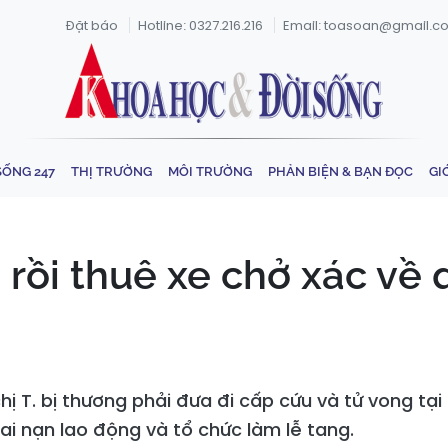
Đặt báo
Hotline: 0327.216.216
Email: toasoan@gmail.c
SỐNG 247
THỊ TRƯỜNG
MÔI TRƯỜNG
PHẢN BIỆN & BẠN ĐỌC
GI
 rồi thuê xe chở xác về 
 T. bị thương phải đưa đi cấp cứu và tử vong tại
tai nạn lao động và tổ chức làm lễ tang.