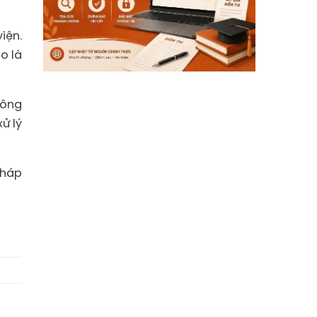
iện.
o là
công
ử lý
pháp