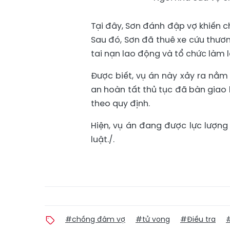
Tại đây, Sơn đánh đập vợ khiến ch
Sau đó, Sơn đã thuê xe cứu thương
tai nạn lao động và tổ chức làm l
Được biết, vụ án này xảy ra nằm
an hoàn tất thủ tục đã bàn giao h
theo quy định.
Hiện, vụ án đang được lực lượng 
luật./.
#chồng đâm vợ
#tử vong
#Điều tra
#