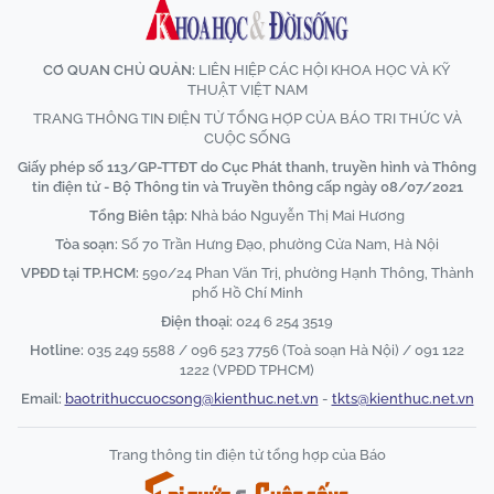
CƠ QUAN CHỦ QUẢN:
LIÊN HIỆP CÁC HỘI KHOA HỌC VÀ KỸ
THUẬT VIỆT NAM
TRANG THÔNG TIN ĐIỆN TỬ TỔNG HỢP CỦA BÁO TRI THỨC VÀ
CUỘC SỐNG
Giấy phép số 113/GP-TTĐT do Cục Phát thanh, truyền hình và Thông
tin điện tử - Bộ Thông tin và Truyền thông cấp ngày 08/07/2021
Tổng Biên tập:
Nhà báo Nguyễn Thị Mai Hương
Tòa soạn:
Số 70 Trần Hưng Đạo, phường Cửa Nam, Hà Nội
VPĐD tại TP.HCM:
590/24 Phan Văn Trị, phường Hạnh Thông, Thành
phố Hồ Chí Minh
Điện thoại:
024 6 254 3519
Hotline:
035 249 5588 / 096 523 7756 (Toà soạn Hà Nội) / 091 122
1222 (VPĐD TPHCM)
Email:
baotrithuccuocsong@kienthuc.net.vn
-
tkts@kienthuc.net.vn
Trang thông tin điện tử tổng hợp của Báo