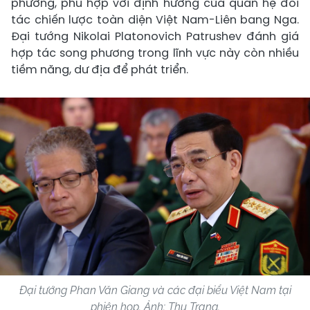
phương, phù hợp với định hướng của quan hệ đối
tác chiến lược toàn diện Việt Nam-Liên bang Nga.
Đại tướng Nikolai Platonovich Patrushev đánh giá
hợp tác song phương trong lĩnh vực này còn nhiều
tiềm năng, dư địa để phát triển.
Đại tướng Phan Văn Giang và các đại biểu Việt Nam tại
phiên họp. Ảnh: Thu Trang.