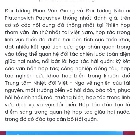
Đại tướng Phan Văn Giang và Đại tướng Nikolai
Platonovich Patrushev thống nhất đánh giá, trên
cơ sở các nội dung đã thống nhất tại Phiên họp
tham vấn lần thứ nhất tại Việt Nam, hợp tác trong
lĩnh vực biển đã được hai bên tích cực triển khai,
đạt nhiều kết quả tích cực, góp phần quan trọng
vào tổng thể quan hệ đối tác chiến lược toàn diện
giữa hai nước, nổi bật là: hợp tác hải quân; ký kết
các văn bản hợp tác; công nghiệp đóng tàu; hợp
tác nghiên cứu khoa học biển trong khuôn khổ
Trung tâm Nhiệt đới Việt - Nga về nghiên cứu tài
nguyên, môi trường biển và hải đảo, bảo tồn, phục
hồi hệ sinh thái, môi trường biển; hợp tác trong lĩnh
vực dịch vụ và vận tải biển. Hợp tác đào tạo là
điểm sáng trong quan hệ hợp tác giữa hai nước,
trong đó có đào tạo cán bộ Hải quân.