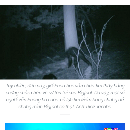
Tuy nhiên, đến nay, giới khoa học vẫn chưa tìm thấy bằng
chứng chắc chắn về sự tồn tại của Bigfoot. Dù vậy, một số
người vẫn không bỏ cuộc, nỗ lực tìm kiếm bằng chứng để
chứng minh Bigfoot có thật. Ảnh: Rick Jacobs.