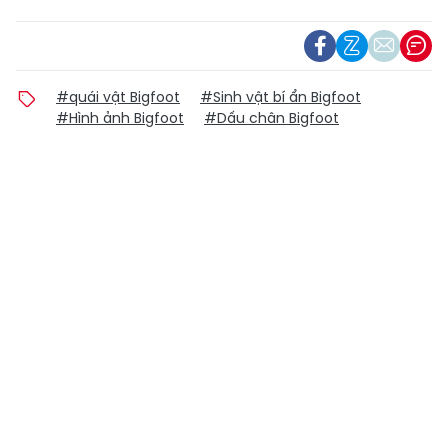
#quái vật Bigfoot
#Sinh vật bí ẩn Bigfoot
#Hình ảnh Bigfoot
#Dấu chân Bigfoot