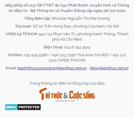
Giấy phép số 113/GP-TTĐT do Cục Phát thanh, truyền hình và Thông
tin điện tử - Bộ Thông tin và Truyền thông cấp ngày 08/07/2021
Tổng Biên tập:
Nhà báo Nguyễn Thị Mai Hương
Tòa soạn:
Số 70 Trần Hưng Đạo, phường Cửa Nam, Hà Nội
VPĐD tại TP.HCM:
590/24 Phan Văn Trị, phường Hạnh Thông, Thành
phố Hồ Chí Minh
Điện thoại:
024 6 254 3519
Hotline:
035 249 5588 / 096 523 7756 (Toà soạn Hà Nội) / 091 122
1222 (VPĐD TPHCM)
Email:
baotrithuccuocsong@kienthuc.net.vn
-
tkts@kienthuc.net.vn
Trang thông tin điện tử tổng hợp của Báo