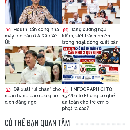
Houthi tấn công nhà
Tăng cường hậu
máy lọc dầu ở Ả Rập Xê
kiểm, siết trách nhiệm
Út
trong hoạt động xuất bản
Đề xuất “lá chắn” cho
[INFOGRAPHIC] Từ
ngân hàng báo cáo giao
15/8 ô tô không có ghế
dịch đáng ngờ
an toàn cho trẻ em bị
phạt ra sao?
CÓ THỂ BẠN QUAN TÂM