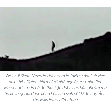
Dãy núi Sierra Nevada được xem là "điểm nóng" về việc
nhìn thấy Bigfoot khi một số nhà nghiên cứu, như Ron
Morehead, tuyên bố đã thu thập được các bản ghi âm mà
họ tin là ghi lại được tiếng kêu của sinh vật bí ẩn này. Ảnh:
The Mills Family/YouTube.