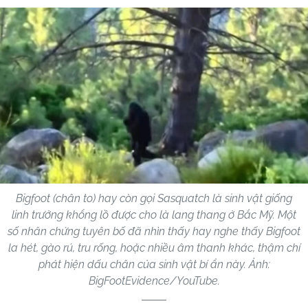
Bigfoot (chân to) hay còn gọi Sasquatch là sinh vật giống
linh trưởng khổng lồ được cho là lang thang ở Bắc Mỹ. Một
số nhân chứng tuyên bố đã nhìn thấy hay nghe thấy Bigfoot
la hét, gào rú, tru rống, hoặc nhiều âm thanh khác, thậm chí
phát hiện dấu chân của sinh vật bí ẩn này. Ảnh:
BigFootEvidence/YouTube.