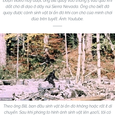
Đoạn video này được ông Bill quay vào tháng 5 vừa qua khi
dắt chó đi dạo ở dãy núi Sierra Nevada. Ông cho biết đã
quay được cảnh sinh vật bí ẩn đó khi con chó của mình chơi
đùa trên tuyết. Ảnh: Youtube.
Theo ông Bill, ban đầu sinh vật bí ẩn đó không hoặc rất ít di
chuyển. Sau khi phóng to hình ảnh sinh vật lên 400%, tôi có