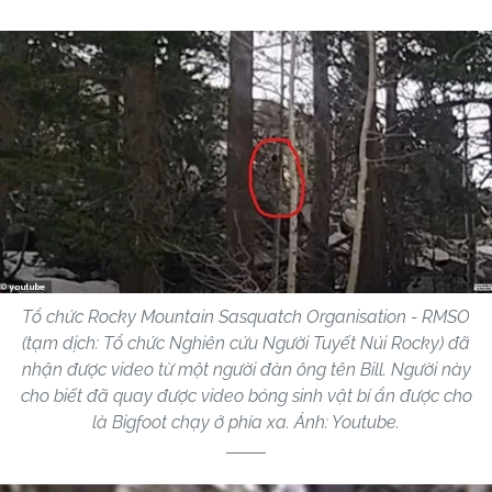
Tổ chức Rocky Mountain Sasquatch Organisation - RMSO
(tạm dịch: Tổ chức Nghiên cứu Người Tuyết Núi Rocky) đã
nhận được video từ một người đàn ông tên Bill. Người này
cho biết đã quay được video bóng sinh vật bí ẩn được cho
là Bigfoot chạy ở phía xa. Ảnh: Youtube.