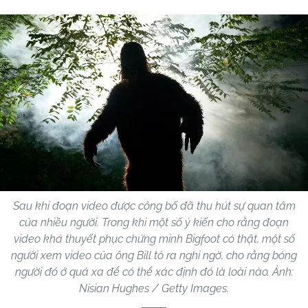
Sau khi đoạn video được công bố đã thu hút sự quan tâm
của nhiều người. Trong khi một số ý kiến cho rằng đoạn
video khá thuyết phục chứng minh Bigfoot có thật, một số
người xem video của ông Bill tỏ ra nghi ngờ, cho rằng bóng
người đó ở quá xa để có thể xác định đó là loài nào. Ảnh:
Nisian Hughes / Getty Images.