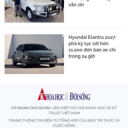
vẫn zin
Hyundai Elantra 2027
phá kỷ lục với hơn
11.000 đơn bán xe chỉ
trong 24 giờ
CƠ QUAN CHỦ QUẢN:
LIÊN HIỆP CÁC HỘI KHOA HỌC VÀ KỸ
THUẬT VIỆT NAM
TRANG THÔNG TIN ĐIỆN TỬ TỔNG HỢP CỦA BÁO TRI THỨC VÀ
CUỘC SỐNG