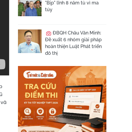
"Bịp" lĩnh 8 năm tù vì ma
túy
ĐBQH Châu Văn Minh:
Đề xuất 6 nhóm giải pháp
hoàn thiện Luật Phát triển
đô thị
p
ủ
 và