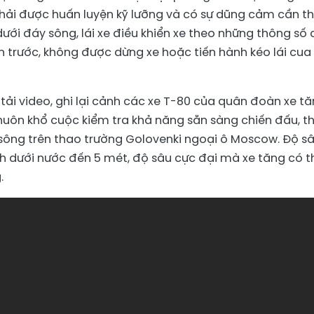
 phải được huấn luyện kỹ lưỡng và có sự dũng cảm cần thi
ưới đáy sông, lái xe điều khiển xe theo những thông số
án trước, không được dừng xe hoặc tiến hành kéo lái cua
tải video, ghi lại cảnh các xe T-80 của quân đoàn xe t
huôn khổ cuộc kiểm tra khả năng sẵn sàng chiến đấu, t
sông trên thao trường Golovenki ngoại ô Moscow. Độ s
h dưới nước đến 5 mét, độ sâu cực đại mà xe tăng có t
.