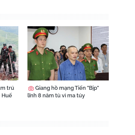
ầm trú
Giang hồ mạng Tiến "Bịp"
 ở Huế
lĩnh 8 năm tù vì ma túy