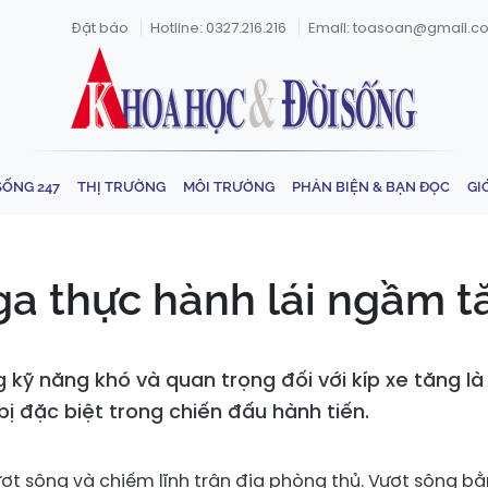
Đặt báo
Hotline: 0327.216.216
Email: toasoan@gmail.c
SỐNG 247
THỊ TRƯỜNG
MÔI TRƯỜNG
PHẢN BIỆN & BẠN ĐỌC
GI
ga thực hành lái ngầm t
kỹ năng khó và quan trọng đối với kíp xe tăng l
bị đặc biệt trong chiến đấu hành tiến.
ợt sông và chiếm lĩnh trận địa phòng thủ. Vượt sông b