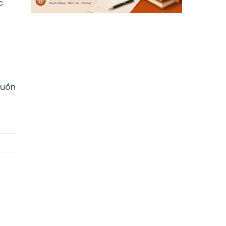
c
guồn