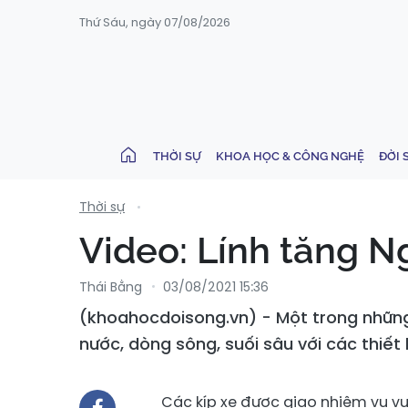
Thứ Sáu, ngày 07/08/2026
THỜI SỰ
KHOA HỌC & CÔNG NGHỆ
ĐỜI 
Thời sự
Video: Lính tăng N
Thái Bằng
03/08/2021 15:36
(khoahocdoisong.vn) - Một trong những 
nước, dòng sông, suối sâu với các thiết 
Các kíp xe được giao nhiệm vụ vư