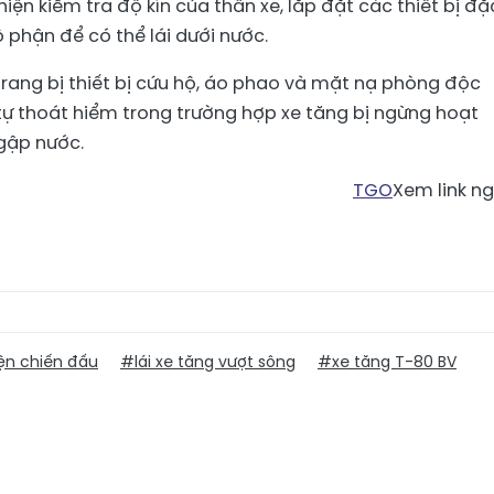
hiện kiểm tra độ kín của thân xe, lắp đặt các thiết bị đặ
ộ phận để có thể lái dưới nước.
rang bị thiết bị cứu hộ, áo phao và mặt nạ phòng độc
tự thoát hiểm trong trường hợp xe tăng bị ngừng hoạt
gập nước.
TGO
Xem link n
ện chiến đấu
#lái xe tăng vượt sông
#xe tăng T-80 BV