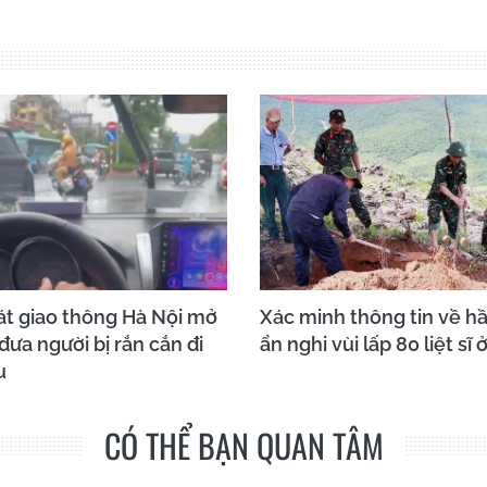
t giao thông Hà Nội mở
Xác minh thông tin về h
ưa người bị rắn cắn đi
ẩn nghi vùi lấp 80 liệt sĩ
u
CÓ THỂ BẠN QUAN TÂM