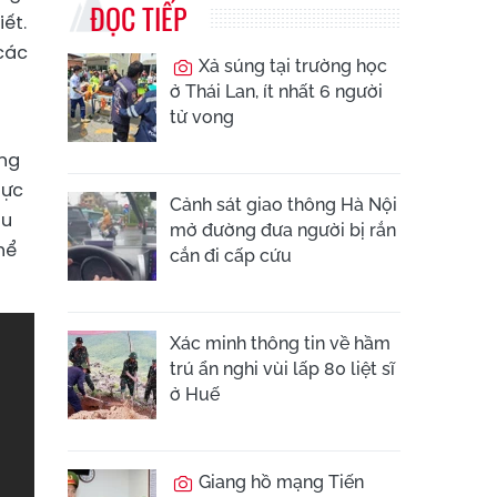
ĐỌC TIẾP
ết.
 các
Xả súng tại trường học
ở Thái Lan, ít nhất 6 người
tử vong
ăng
hực
Cảnh sát giao thông Hà Nội
âu
mở đường đưa người bị rắn
hể
cắn đi cấp cứu
Xác minh thông tin về hầm
trú ẩn nghi vùi lấp 80 liệt sĩ
ở Huế
Giang hồ mạng Tiến