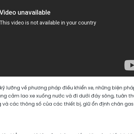
kỹ lưỡng về phương pháp điều khiển xe, những biện phá
dũng cảm lao xe xuống nước và đi dưới đáy sông, tuân th
và các thông số của các thiết bị, giữ ổn định chân gas