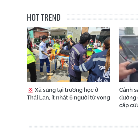
HOT TREND
Xả súng tại trường học ở
Cảnh sá
Thái Lan, ít nhất 6 người tử vong
đường đ
cấp cứ