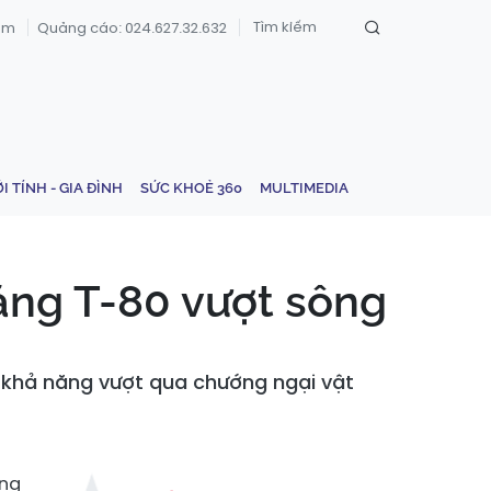
om
Quảng cáo: 024.627.32.632
ỚI TÍNH - GIA ĐÌNH
SỨC KHOẺ 360
MULTIMEDIA
ăng T-80 vượt sông
à khả năng vượt qua chướng ngại vật
ằng