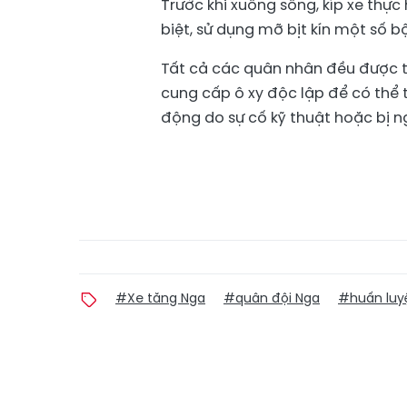
Trước khi xuống sông, kíp xe thực 
biệt, sử dụng mỡ bịt kín một số b
Tất cả các quân nhân đều được t
cung cấp ô xy độc lập để có thể 
động do sự cố kỹ thuật hoặc bị n
#Xe tăng Nga
#quân đội Nga
#huấn luy