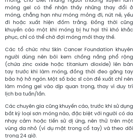
móng, cho biết những người thường xuyên làm
móng gel có thể nhận thấy những thay đổi ở
móng, chẳng hạn như móng mỏng đi, nứt nẻ, yếu
đi hoặc xuất hiện đốm trắng. Đồng thời cũng
khuyến cáo một khi móng bị hư hại thì khó khắc
phục, chỉ có thể chờ đợi móng mới thay thế.
Các tổ chức như Skin Cancer Foundation khuyên
người dùng nên bôi kem chống nắng phổ rộng
(chứa zinc oxide hoặc titanium dioxide) lên bàn
tay trước khi làm móng, đồng thời đeo găng tay
bảo hộ hở ngón. Một số bác sĩ còn đề xuất chỉ nên
làm móng gel vào dịp quan trọng, thay vì duy trì
lịch ba tuần/lần.
Các chuyên gia cũng khuyến cáo, trước khi sử dụng
bất kỳ loại sơn móng nào, đặc biệt với người có da
nhạy cảm hoặc tiền sử dị ứng, nên thử trên một
vùng da nhỏ (ví dụ mặt trong cổ tay) và theo dõi
trong 24 giờ.