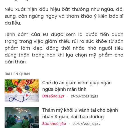
Nếu xuất hiện dấu hiệu bất thường như ngứa, đỏ,
sưng, cần ngừng ngay và tham khảo ý kiến bác sĩ
da liễu.
Lệnh cấm của EU được xem là bước tiến quan
trọng trong việc giảm thiểu rủi ro sức khỏe từ sản
phẩm làm đẹp, đồng thời nhắc nhở người tiêu
dùng thận trọng hơn khi lựa chọn mỹ phẩm cho
bản thân.
BÀI LIÊN QUAN
Chế độ ăn giảm viêm giúp ngăn
ngừa bệnh mãn tính
Đời sống 247
17/08/2025 23:52
Thẩm mỹ khối u vành tai cho bệnh
nhân K giáp, đái tháo đường
Sức khoẻ 360
02/07/2025 03:47