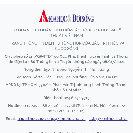
CƠ QUAN CHỦ QUẢN:
LIÊN HIỆP CÁC HỘI KHOA HỌC VÀ KỸ
THUẬT VIỆT NAM
TRANG THÔNG TIN ĐIỆN TỬ TỔNG HỢP CỦA BÁO TRI THỨC VÀ
CUỘC SỐNG
Giấy phép số 113/GP-TTĐT do Cục Phát thanh, truyền hình và Thông
tin điện tử - Bộ Thông tin và Truyền thông cấp ngày 08/07/2021
Tổng Biên tập:
Nhà báo Nguyễn Thị Mai Hương
Tòa soạn:
Số 70 Trần Hưng Đạo, phường Cửa Nam, Hà Nội
VPĐD tại TP.HCM:
590/24 Phan Văn Trị, phường Hạnh Thông, Thành
phố Hồ Chí Minh
Điện thoại:
024 6 254 3519
Hotline:
035 249 5588 / 096 523 7756 (Toà soạn Hà Nội) / 091 122
1222 (VPĐD TPHCM)
Email:
baotrithuccuocsong@kienthuc.net.vn
-
tkts@kienthuc.net.vn