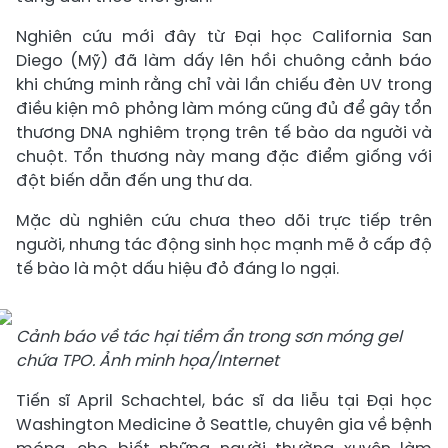
Nghiên cứu mới đây từ Đại học California San
Diego (Mỹ) đã làm dấy lên hồi chuông cảnh báo
khi chứng minh rằng chỉ vài lần chiếu đèn UV trong
điều kiện mô phỏng làm móng cũng đủ để gây tổn
thương DNA nghiêm trọng trên tế bào da người và
chuột. Tổn thương này mang đặc điểm giống với
đột biến dẫn đến ung thư da.
Mặc dù nghiên cứu chưa theo dõi trực tiếp trên
người, nhưng tác động sinh học mạnh mẽ ở cấp độ
tế bào là một dấu hiệu đỏ đáng lo ngại.
Cảnh báo về tác hại tiềm ẩn trong sơn móng gel
chứa TPO. Ảnh minh họa/Internet
Tiến sĩ April Schachtel, bác sĩ da liễu tại Đại học
Washington Medicine ở Seattle, chuyên gia về bệnh