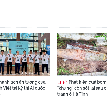
hành tích ấn tượng của
Phát hiện quả bom
h Việt tại kỳ thi AI quốc
“khủng” còn sót lại sau 
6
tranh ở Hà Tĩnh