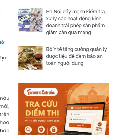
Hà Nội đẩy mạnh kiểm tra,
xử lý các hoạt động kinh
doanh trái phép sản phẩm
giảm cân qua mạng
Bộ Y tế tăng cường quản lý
dược liệu để đảm bảo an
địa
toàn người dùng
 màu
môi,
trên
khoa
khác