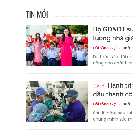
TIN MỚI
Bộ GD&ĐT sửa
lương nhà gi
06/08
Đời sống 247
Dự thảo sửa đổi nh
nâng cao chất lượ
Hành trì
đầu thành cô
06/08
Đời sống 247
Sau 10 năm sau tai 
chứng minh sức mạn