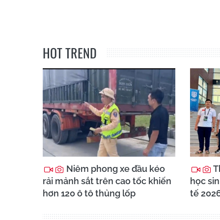
HOT TREND
Niêm phong xe đầu kéo
T
rải mảnh sắt trên cao tốc khiến
học sin
hơn 120 ô tô thủng lốp
tế 202