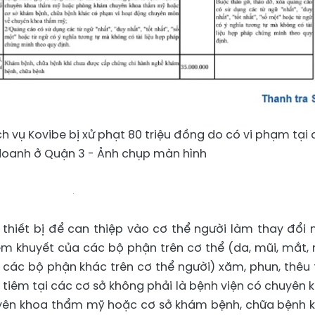
 vụ Kovibe bị xử phạt 80 triệu đồng do có vi phạm tại 
doanh ở Quận 3 - Ảnh chụp màn hình
, thiết bị để can thiệp vào cơ thể người làm thay đổi
ếm khuyết của các bộ phận trên cơ thể (da, mũi, mắt, 
các bộ phận khác trên cơ thể người) xăm, phun, thêu 
tiêm tại các cơ sở không phải là bệnh viện có chuyên 
ên khoa thẩm mỹ hoặc cơ sở khám bệnh, chữa bệnh 