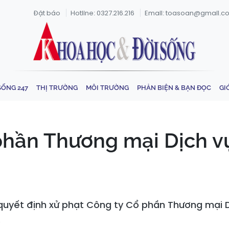
Đặt báo
Hotline: 0327.216.216
Email: toasoan@gmail.c
SỐNG 247
THỊ TRƯỜNG
MÔI TRƯỜNG
PHẢN BIỆN & BẠN ĐỌC
GI
phần Thương mại Dịch vụ
uyết định xử phạt Công ty Cổ phần Thương mại Dị
.