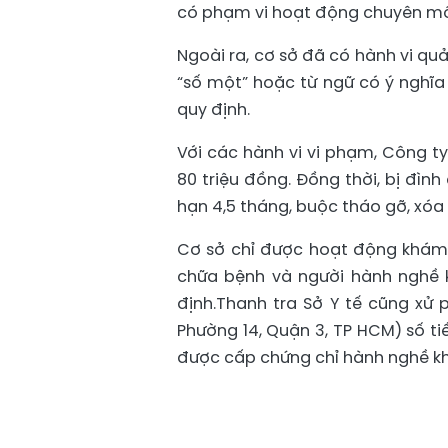
có phạm vi hoạt động chuyên m
Ngoài ra, cơ sở đã có hành vi quả
“số một” hoặc từ ngữ có ý nghĩa
quy định.
Với các hành vi vi phạm, Công t
80 triệu đồng. Đồng thời, bị đìn
hạn 4,5 tháng, buộc tháo gỡ, xó
Cơ sở chỉ được hoạt động khám
chữa bệnh và người hành nghề 
định.Thanh tra Sở Y tế cũng xử 
Phường 14, Quận 3, TP HCM) số ti
được cấp chứng chỉ hành nghề k