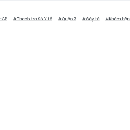
Đ-CP
#Thanh tra Sở Y tế
#Quận 3
#Gây tê
#Khám bện