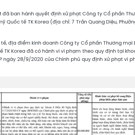
CM đã ban hành quyết định xử phạt Công ty Cổ phần Th
ỹ Quốc tế TK Korea (địa chỉ: 7 Trần Quang Diệu, Phường
Y tế, địa điểm kinh doanh Công ty Cổ phần Thương mại 
 TK Korea đã có hành vi vi phạm theo quy định tại kho
P ngày 28/9/2020 của Chính phủ quy định xử phạt vi 