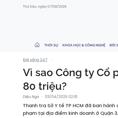
Thứ Sáu, ngày 07/08/2026
THỜI SỰ
KHOA HỌC & CÔNG NGHỆ
ĐỜI 
Đời sống 247
Vì sao Công ty Cổ 
80 triệu?
Diệu Nga
03/04/2025 02:10
Thanh tra Sở Y tế TP HCM đã ban hành q
phạm tại địa điểm kinh doanh ở Quận 3