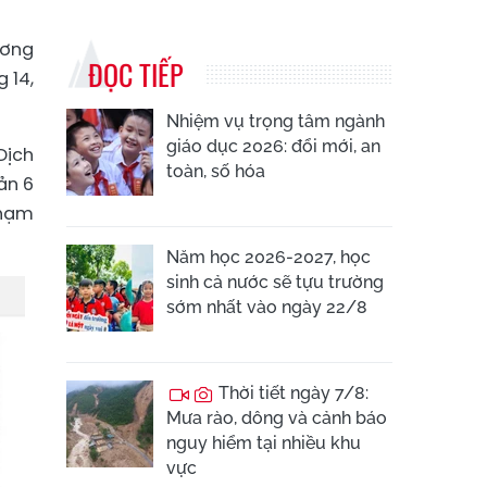
ương
ĐỌC TIẾP
 14,
Nhiệm vụ trọng tâm ngành
giáo dục 2026: đổi mới, an
Dịch
toàn, số hóa
ản 6
phạm
Năm học 2026-2027, học
sinh cả nước sẽ tựu trường
sớm nhất vào ngày 22/8
Thời tiết ngày 7/8:
Mưa rào, dông và cảnh báo
nguy hiểm tại nhiều khu
vực