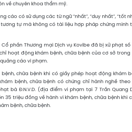
ôn về chuyên khoa thẩm mỹ.
ng cáo có sử dụng các từ ngữ “nhất”, “duy nhất”, “tốt nh
 tương tự mà không có tài liệu hợp pháp chứng minh 
y Cổ phần Thương mại Dịch vụ Kovibe đã bị xử phạt số 
h chỉ hoạt động khám bệnh, chữa bệnh của cơ sở trong 
a quảng cáo vi phạm.
 bệnh, chữa bệnh khi có giấy phép hoạt động khám b
khám bệnh, chữa bệnh có chứng chỉ hành nghề theo
phạt bà Đ.N.V.D. (địa điểm vi phạm tại 7 Trần Quang D
ền 35 triệu đồng về hành vi khám bệnh, chữa bệnh khi 
hám bệnh, chữa bệnh.