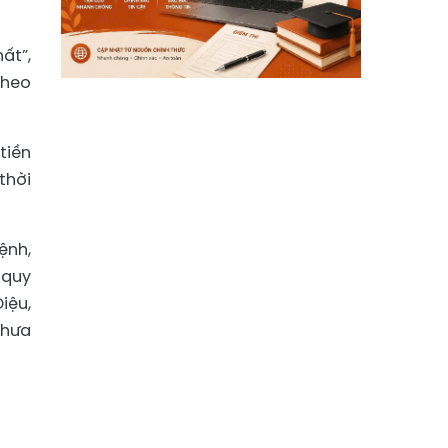
ất”,
theo
tiền
thời
ệnh,
 quy
iệu,
chưa