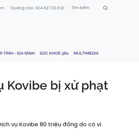
om
Quảng cáo: 024.627.32.632
ỚI TÍNH - GIA ĐÌNH
SỨC KHOẺ 360
MULTIMEDIA
 Kovibe bị xử phạt
ch vụ Kovibe 80 triệu đồng do có vi