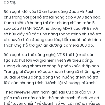
đô thị.
Bên cạnh đó, yếu tố an toàn cũng được VinFast
chú trọng với gói hỗ trợ lái nâng cao ADAS tích hợp.
Được thiết kế hướng tới đạt chứng chỉ an toàn 5
sao của ASEAN NCAP, hệ thống ADAS của VF 8 mới
sở hữu đầy đủ các tính năng thông minh như hỗ trợ
di chuyển trên đường cao tốc, kiểm soát hành trình
thích ứng, hỗ trợ giữ làn đường, camera 360 độ…
Bên cạnh ưu thế công nghệ, VF 8 thế hệ mới còn
tạo sức hút lớn với giá niêm yết 999 triệu đồng,
tương đương nhóm xe xăng ở phân khúc thấp hơn.
Trong giai đoạn mở cọc, khách hàng sẽ nhận ngay
ưu đãi 51 triệu đồng, đồng thời hưởng thêm hỗ trợ
10% của chương trình “Mãnh liệt vì tương lai Xanh”.
Theo reviewer Đình Nam, giá sau ưu đãi của VF 8
giúp mẫu xe này có lợi thế cạnh tranh rõ nét và có
thể “tuyên chiến” về doanh số với cả những mẫu xe