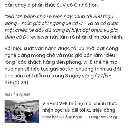
bán chạy ở phân khúc SUV cỡ C nhỏ hơn.
“Giá lăn bánh cho xe hiện nay chưa
tới 850
triệu
đồng -
mức giá chỉ ngang xe cỡ C
- và
ta có được
một chiếc xe đầy đủ trang bị hiện đại phục vụ gia
đình cỡ D”
, reviewer này làm rõ nhận định của mình.
Với hiệu suất vận hành được tối ưu nhờ loạt công
nghệ đáng mong chờ và mức giá bán làm “xiêu
lòng” các khách hàng tiên phong, VF 8 thế hệ mới
hứa hẹn sẽ tiếp tục gây sốt khi chương trình ưu đãi
cọc sớm chỉ diễn ra trong 8 ngày vàng (27/5 -
3/6/2026).
BÀI LIÊN QUAN
VinFast VF8 thế hệ mới chính thức
nhận cọc, ưu đãi tới 51 triệu đồng
Khoa học & Công nghệ
27/05/2026 05:05