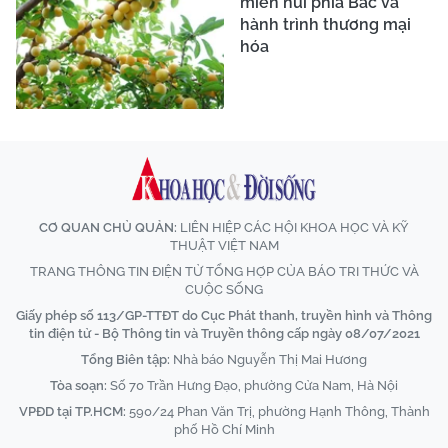
miền núi phía Bắc và
hành trình thương mại
hóa
CƠ QUAN CHỦ QUẢN:
LIÊN HIỆP CÁC HỘI KHOA HỌC VÀ KỸ
THUẬT VIỆT NAM
TRANG THÔNG TIN ĐIỆN TỬ TỔNG HỢP CỦA BÁO TRI THỨC VÀ
CUỘC SỐNG
Giấy phép số 113/GP-TTĐT do Cục Phát thanh, truyền hình và Thông
tin điện tử - Bộ Thông tin và Truyền thông cấp ngày 08/07/2021
Tổng Biên tập:
Nhà báo Nguyễn Thị Mai Hương
Tòa soạn:
Số 70 Trần Hưng Đạo, phường Cửa Nam, Hà Nội
VPĐD tại TP.HCM:
590/24 Phan Văn Trị, phường Hạnh Thông, Thành
phố Hồ Chí Minh