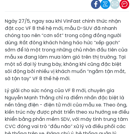
Ngày 27/5, ngay sau khi VinFast chính thức nhận
đặt cọc VF 8 thế hệ mới, mẫu D-SUV đã nhanh
chóng tạo nên “cơn sốt” trong cộng đồng người
dùng. Rất đông khách hàng háo hức “xếp gạch”
sớm để là một trong những chủ nhân đầu tiên của
mẫu xe đang làm mưa làm gió trên thị trường. Tại
một số đại lý trưng bày, không khí cũng đặc biệt
sôi động bởi nhiều vị khách muốn “ngắm tận mắt,
sờ tận tay” VF 8 thế hệ mới.
Lý giải cho sức nóng của VF 8 mới, chuyên gia
Nguyễn Mạnh Thắng chỉ ra điểm nhấn đặc biệt là
nền tảng điện - điện tử mới của mẫu xe. Theo ông,
kiến trúc này được phát triển theo xu hướng xe điều
khiển bằng phần mềm SDV, với máy tính trung tâm
CVC đóng vai trò “đầu não” xử lý và điều phối các
hệ thống trên xe. Đáng chú ý, hệ thống quản lý