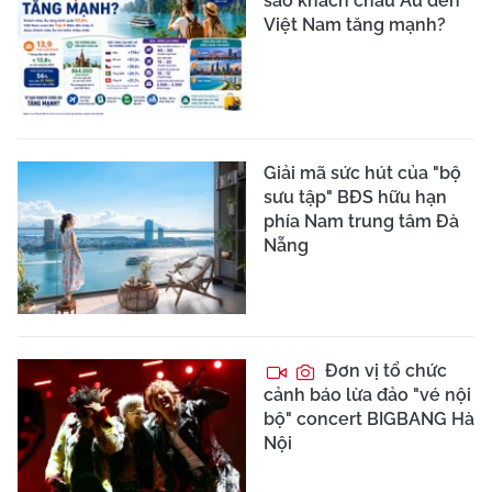
sao khách châu Âu đến
Việt Nam tăng mạnh?
Giải mã sức hút của "bộ
sưu tập" BĐS hữu hạn
phía Nam trung tâm Đà
Nẵng
Đơn vị tổ chức
cảnh báo lừa đảo "vé nội
bộ" concert BIGBANG Hà
Nội