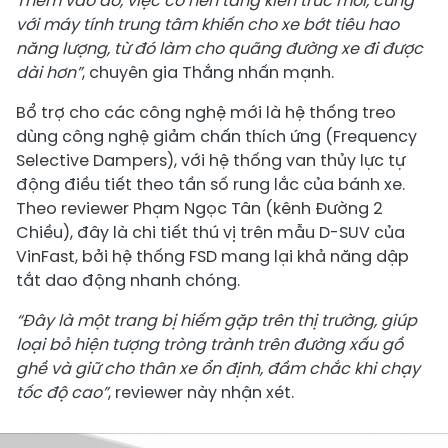
Thêm vào đó, việc có nền tảng kiến trúc mới, cùng
với máy tính trung tâm khiến cho xe bớt tiêu hao
năng lượng, từ đó làm cho quãng đường xe đi được
dài hơn”
, chuyên gia Thắng nhấn mạnh.
Bổ trợ cho các công nghệ mới là hệ thống treo
dùng công nghệ giảm chấn thích ứng (Frequency
Selective Dampers), với hệ thống van thủy lực tự
động điều tiết theo tần số rung lắc của bánh xe.
Theo reviewer Phạm Ngọc Tân (kênh Đường 2
Chiều), đây là chi tiết thú vị trên mẫu D-SUV của
VinFast, bởi hệ thống FSD mang lại khả năng dập
tắt dao động nhanh chóng.
“Đây là một trang bị hiếm gặp trên thị trường, giúp
l
oại bỏ hiện tượng tròng trành trên đường xấu gồ
ghề và giữ cho thân xe ổn định, đầm chắc khi chạy
tốc độ cao
”
, reviewer này nhận xét.