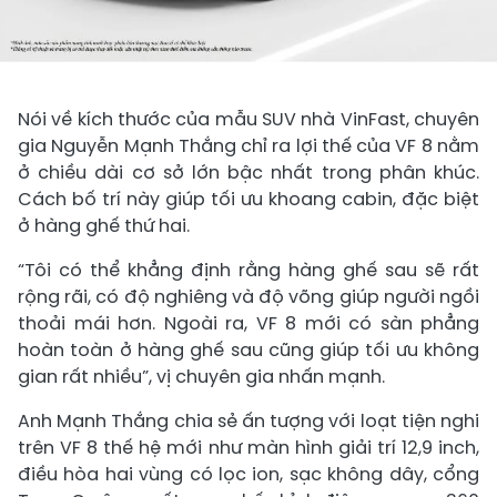
Nói về kích thước của mẫu SUV nhà VinFast, chuyên
gia Nguyễn Mạnh Thắng chỉ ra lợi thế của VF 8 nằm
ở chiều dài cơ sở lớn bậc nhất trong phân khúc.
Cách bố trí này giúp tối ưu khoang cabin, đặc biệt
ở hàng ghế thứ hai.
“Tôi có thể khẳng định rằng hàng ghế sau sẽ rất
rộng rãi, có độ nghiêng và độ võng giúp người ngồi
thoải mái hơn. Ngoài ra, VF 8 mới có sàn phẳng
hoàn toàn ở hàng ghế sau cũng giúp tối ưu không
gian rất nhiều”, vị chuyên gia nhấn mạnh.
Anh Mạnh Thắng chia sẻ ấn tượng với loạt tiện nghi
trên VF 8 thế hệ mới như màn hình giải trí 12,9 inch,
điều hòa hai vùng có lọc ion, sạc không dây, cổng