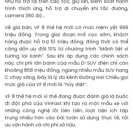
như hỗ trợ lái trên cao tốc, giữ làn, kiểm soát hành
trình thích ứng, hỗ trợ di chuyển khi tắc đường,
camera 360 độ...
Về giá bán, VF 8 thế hệ mới có mức niêm yết 999
triệu đồng. Trong giai đoạn mở cọc sớm, khách
hàng được hỗ trợ 51 triệu đồng, đồng thời có thể
cộng dồn ưu đãi 10% từ chương trình “Mãnh liệt vì
tương lai Xanh”. Sau khi áp dụng các chính sách
này, chi phí lăn bánh của mẫu D-SUV điện chỉ còn
khoảng 858 triệu đồng, ngang nhiều mẫu SUV hạng
C chạy xăng. Đây là lý do kênh Đường Hai Chiều gọi
mức giá của VF 8 mới là “hủy diệt”.
VF 8 thế hệ mới vì thế đang được đánh giá là bước
đi đột phá của VinFast khi tạo ra một mẫu xe với
những công nghệ lõi tiên tiến, loạt tiện ích tập
trung nhiều hơn vào bài toán sử dụng thực tế, tối
ưu vận hành và chi phí sở hữu.