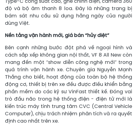
Type-C công suất cao, ghế chỉnh điện, camera 360
độ và bộ âm thanh 8 loa. Đây là những trang bị
bám sát nhu cầu sử dụng hằng ngày của người
dùng Việt.
Nền tảng vận hành mới, giá bán “hủy diệt”
Bên cạnh những bước đột phá về ngoại hình và
cách sắp xếp không gian nội thất, VF 8 All New còn
mang đến một “show diễn công nghệ mới” trong
quá trình vận hành xe. Chuyên gia Nguyễn Mạnh
Thắng cho biết, hoạt động của toàn bộ hệ thống
động cơ, thiết bị trên xe đều được điều khiển bằng
phần mềm do các kỹ sư VinFast thiết kế. Đóng vai
trò đầu não trong hệ thống điện - điện tử mới là
kiến trúc máy tính trung tâm CVC (Central Vehicle
Computer), chịu trách nhiệm phân tích và ra quyết
định cao nhất trên xe.