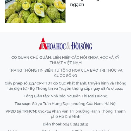
ngạch
CƠ QUAN CHỦ QUẢN:
LIÊN HIỆP CÁC HỘI KHOA HỌC VÀ KỸ
THUẬT VIỆT NAM
TRANG THÔNG TIN ĐIỆN TỬ TỔNG HỢP CỦA BÁO TRI THỨC VÀ
CUỘC SỐNG
Giấy phép số 113/GP-TTĐT do Cục Phát thanh, truyền hình và Thông
tin điện tử - Bộ Thông tin và Truyền thông cấp ngày 08/07/2021
Tổng Biên tập:
Nhà báo Nguyễn Thị Mai Hương
Tòa soạn:
Số 70 Trần Hưng Đạo, phường Cửa Nam, Hà Nội
VPĐD tại TP.HCM:
590/24 Phan Văn Trị, phường Hạnh Thông, Thành
phố Hồ Chí Minh
Điện thoại:
024 6 254 3519