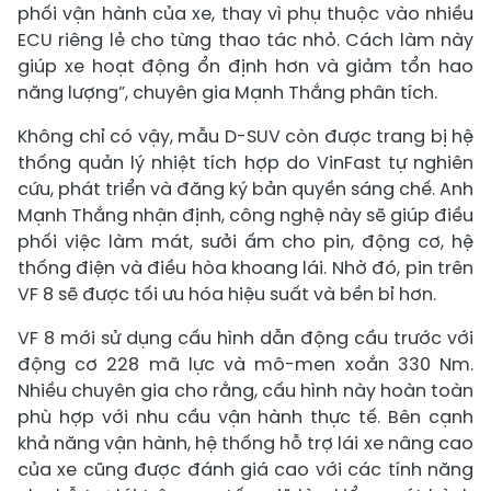
phối vận hành của xe, thay vì phụ thuộc vào nhiều
ECU riêng lẻ cho từng thao tác nhỏ. Cách làm này
giúp xe hoạt động ổn định hơn và giảm tổn hao
năng lượng”, chuyên gia Mạnh Thắng phân tích.
Không chỉ có vậy, mẫu D-SUV còn được trang bị hệ
thống quản lý nhiệt tích hợp do VinFast tự nghiên
cứu, phát triển và đăng ký bản quyền sáng chế. Anh
Mạnh Thắng nhận định, công nghệ này sẽ giúp điều
phối việc làm mát, sưởi ấm cho pin, động cơ, hệ
thống điện và điều hòa khoang lái. Nhờ đó, pin trên
VF 8 sẽ được tối ưu hóa hiệu suất và bền bỉ hơn.
VF 8 mới sử dụng cấu hình dẫn động cầu trước với
động cơ 228 mã lực và mô-men xoắn 330 Nm.
Nhiều chuyên gia cho rằng, cấu hình này hoàn toàn
phù hợp với nhu cầu vận hành thực tế. Bên cạnh
khả năng vận hành, hệ thống hỗ trợ lái xe nâng cao
của xe cũng được đánh giá cao với các tính năng