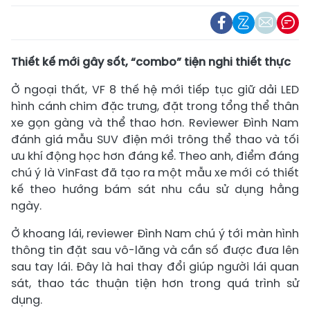
Thiết kế mới gây sốt, “combo” tiện nghi thiết thực
Ở ngoại thất, VF 8 thế hệ mới tiếp tục giữ dải LED
hình cánh chim đặc trưng, đặt trong tổng thể thân
xe gọn gàng và thể thao hơn. Reviewer Đình Nam
đánh giá mẫu SUV điện mới trông thể thao và tối
ưu khí động học hơn đáng kể. Theo anh, điểm đáng
chú ý là VinFast đã tạo ra một mẫu xe mới có thiết
kế theo hướng bám sát nhu cầu sử dụng hằng
ngày.
Ở khoang lái, reviewer Đình Nam chú ý tới màn hình
thông tin đặt sau vô-lăng và cần số được đưa lên
sau tay lái. Đây là hai thay đổi giúp người lái quan
sát, thao tác thuận tiện hơn trong quá trình sử
dụng.