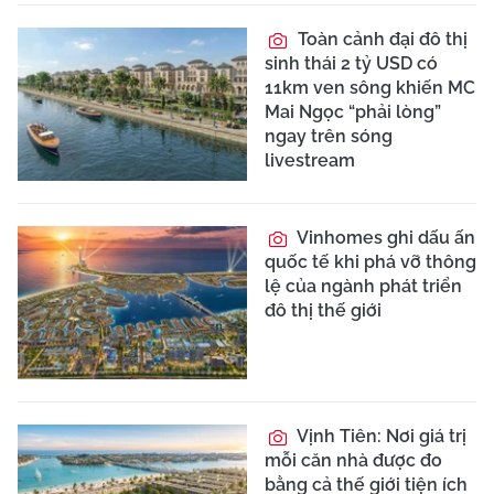
Toàn cảnh đại đô thị
sinh thái 2 tỷ USD có
11km ven sông khiến MC
Mai Ngọc “phải lòng”
ngay trên sóng
livestream
Vinhomes ghi dấu ấn
quốc tế khi phá vỡ thông
lệ của ngành phát triển
đô thị thế giới
Vịnh Tiên: Nơi giá trị
mỗi căn nhà được đo
bằng cả thế giới tiện ích