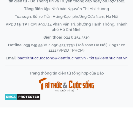
tin điện tử - Bộ Thông tin và Truyền thông cấp ngày 08/07/2021
Tổng Biên tập:
Nhà báo Nguyễn Thị Mai Hương
Tòa soạn:
Số 70 Trần Hưng Đạo, phường Cửa Nam, Hà Nội
VPĐD tại TP.HCM:
590/24 Phan Văn Trị, phường Hạnh Thông, Thành
phố Hồ Chí Minh
Điện thoại:
024 6 254 3519
Hotline:
035 249 5588 / 096 523 7756 (Toà soạn Hà Nội) / 091 122
1222 (VPĐD TPHCM)
Email:
baotrithuccuocsong@kienthuc.net.vn
-
tkts@kienthuc.net.vn
Trang thông tin điện tử tổng hợp của Báo