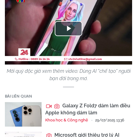
Play
Video
Mời quý độc giả xem thêm video: Dùng AI "chế tạo" người
bạn đời trong mơ.
BÀI LIÊN QUAN
Galaxy Z Fold7 dám làm điều
Apple không dám làm
Khoa học & Công nghệ
29/07/2025 13:36
Microsoft giới thiệu trợ lý AI