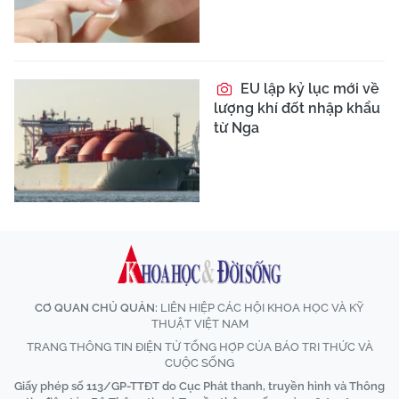
EU lập kỷ lục mới về
lượng khí đốt nhập khẩu
từ Nga
CƠ QUAN CHỦ QUẢN:
LIÊN HIỆP CÁC HỘI KHOA HỌC VÀ KỸ
THUẬT VIỆT NAM
TRANG THÔNG TIN ĐIỆN TỬ TỔNG HỢP CỦA BÁO TRI THỨC VÀ
CUỘC SỐNG
Giấy phép số 113/GP-TTĐT do Cục Phát thanh, truyền hình và Thông