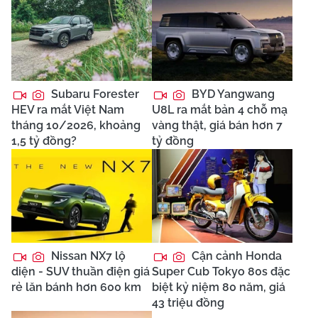
Subaru Forester
BYD Yangwang
HEV ra mắt Việt Nam
U8L ra mắt bản 4 chỗ mạ
tháng 10/2026, khoảng
vàng thật, giá bán hơn 7
1,5 tỷ đồng?
tỷ đồng
Nissan NX7 lộ
Cận cảnh Honda
diện - SUV thuần điện giá
Super Cub Tokyo 80s đặc
rẻ lăn bánh hơn 600 km
biệt kỷ niệm 80 năm, giá
43 triệu đồng