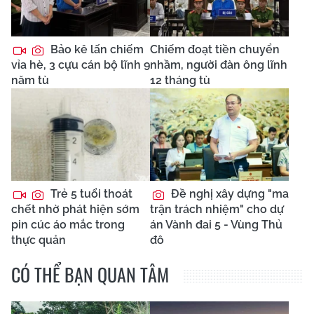
Bảo kê lấn chiếm
Chiếm đoạt tiền chuyển
vỉa hè, 3 cựu cán bộ lĩnh 9
nhầm, người đàn ông lĩnh
năm tù
12 tháng tù
Trẻ 5 tuổi thoát
Đề nghị xây dựng "ma
chết nhờ phát hiện sớm
trận trách nhiệm" cho dự
pin cúc áo mắc trong
án Vành đai 5 - Vùng Thủ
thực quản
đô
CÓ THỂ BẠN QUAN TÂM