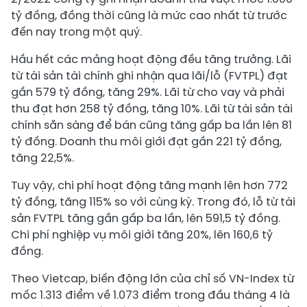
tỷ đồng, đồng thời cũng là mức cao nhất từ trước
đến nay trong một quý.
Hầu hết các mảng hoạt động đều tăng trưởng. Lãi
từ tài sản tài chính ghi nhận qua lãi/lỗ (FVTPL) đạt
gần 579 tỷ đồng, tăng 29%. Lãi từ cho vay và phải
thu đạt hơn 258 tỷ đồng, tăng 10%. Lãi từ tài sản tài
chính sẵn sàng để bán cũng tăng gấp ba lần lên 81
tỷ đồng. Doanh thu môi giới đạt gần 221 tỷ đồng,
tăng 22,5%.
Tuy vậy, chi phí hoạt động tăng mạnh lên hơn 772
tỷ đồng, tăng 115% so với cùng kỳ. Trong đó, lỗ từ tài
sản FVTPL tăng gần gấp ba lần, lên 591,5 tỷ đồng.
Chi phí nghiệp vụ môi giới tăng 20%, lên 160,6 tỷ
đồng.
Theo Vietcap, biến động lớn của chỉ số VN-Index từ
mốc 1.313 điểm về 1.073 điểm trong đầu tháng 4 là