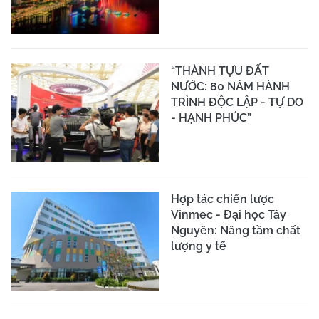
“THÀNH TỰU ĐẤT
NƯỚC: 80 NĂM HÀNH
TRÌNH ĐỘC LẬP - TỰ DO
- HẠNH PHÚC”
Hợp tác chiến lược
Vinmec - Đại học Tây
Nguyên: Nâng tầm chất
lượng y tế