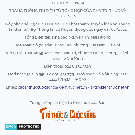
THUẬT VIỆT NAM
TRANG THÔNG TIN ĐIỆN TỬ TỔNG HỢP CỦA BÁO TRI THỨC VÀ
CUỘC SỐNG
Giấy phép số 113/GP-TTĐT do Cục Phát thanh, truyền hình và Thông
tin điện tử - Bộ Thông tin và Truyền thông cấp ngày 08/07/2021
Tổng Biên tập:
Nhà báo Nguyễn Thị Mai Hương
Tòa soạn:
Số 70 Trần Hưng Đạo, phường Cửa Nam, Hà Nội
VPĐD tại TP.HCM:
590/24 Phan Văn Trị, phường Hạnh Thông, Thành
phố Hồ Chí Minh
Điện thoại:
024 6 254 3519
Hotline:
035 249 5588 / 096 523 7756 (Toà soạn Hà Nội) / 091 122
1222 (VPĐD TPHCM)
Email:
baotrithuccuocsong@kienthuc.net.vn
-
tkts@kienthuc.net.vn
Trang thông tin điện tử tổng hợp của Báo