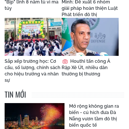
"Bịp" lĩnh 8 năm tù vì ma
Minh: Đề xuất 6 nhóm
túy
giải pháp hoàn thiện Luật
Phát triển đô thị
Sắp xếp trường học: Cơ
Houthi tấn công Ả
cấu, số lượng, chính sách
Rập Xê Út, nhiều dân
cho hiệu trưởng và nhân
thường bị thương
sự
TIN MỚI
Mở rộng không gian ra
biển - cú hích đưa Đà
Nẵng vươn tầm đô thị
biển quốc tế