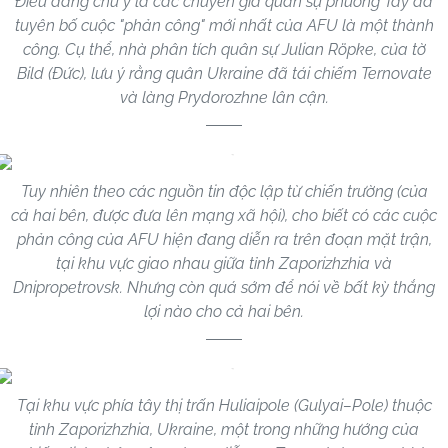
Điều đáng chú ý là các chuyên gia quân sự phương Tây đã
tuyên bố cuộc "phản công" mới nhất của AFU là một thành
công. Cụ thể, nhà phân tích quân sự Julian Röpke, của tờ
Bild (Đức), lưu ý rằng quân Ukraine đã tái chiếm Ternovate
và làng Prydorozhne lân cận.
Tuy nhiên theo các nguồn tin độc lập từ chiến trường (của
cả hai bên, được đưa lên mạng xã hội), cho biết có các cuộc
phản công của AFU hiện đang diễn ra trên đoạn mặt trận,
tại khu vực giao nhau giữa tỉnh Zaporizhzhia và
Dnipropetrovsk. Nhưng còn quá sớm để nói về bất kỳ thắng
lợi nào cho cả hai bên.
Tại khu vực phía tây thị trấn Huliaipole (Gulyai–Pole) thuộc
tỉnh Zaporizhzhia, Ukraine, một trong những hướng của