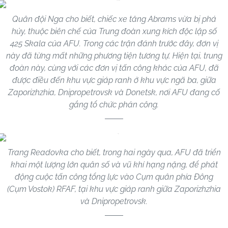
Quân đội Nga cho biết, chiếc xe tăng Abrams vừa bị phá
hủy, thuộc biên chế của Trung đoàn xung kích độc lập số
425 Skala của AFU. Trong các trận đánh trước đây, đơn vị
này đã từng mất những phương tiện tương tự. Hiện tại, trung
đoàn này, cùng với các đơn vị tấn công khác của AFU, đã
được điều đến khu vực giáp ranh ở khu vực ngã ba, giữa
Zaporizhzhia, Dnipropetrovsk và Donetsk, nơi AFU đang cố
gắng tổ chức phản công.
Trang Readovka cho biết, trong hai ngày qua, AFU đã triển
khai một lượng lớn quân số và vũ khí hạng nặng, để phát
động cuộc tấn công tổng lực vào Cụm quân phía Đông
(Cụm Vostok) RFAF, tại khu vực giáp ranh giữa Zaporizhzhia
và Dnipropetrovsk.