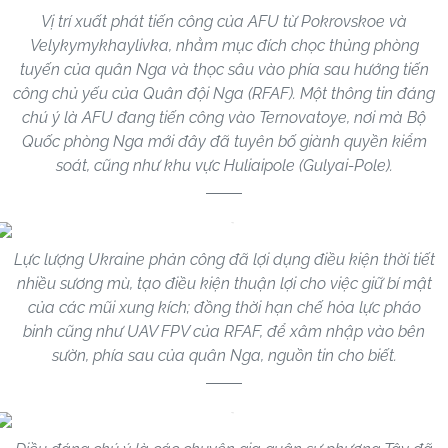
Vị trí xuất phát tiến công của AFU từ Pokrovskoe và
Velykymykhaylivka, nhằm mục đích chọc thủng phòng
tuyến của quân Nga và thọc sâu vào phía sau hướng tiến
công chủ yếu của Quân đội Nga (RFAF). Một thông tin đáng
chú ý là AFU đang tiến công vào Ternovatoye, nơi mà Bộ
Quốc phòng Nga mới đây đã tuyên bố giành quyền kiểm
soát, cũng như khu vực Huliaipole (Gulyai-Pole).
Lực lượng Ukraine phản công đã lợi dụng điều kiện thời tiết
nhiều sương mù, tạo điều kiện thuận lợi cho việc giữ bí mật
của các mũi xung kích; đồng thời hạn chế hỏa lực pháo
binh cũng như UAV FPV của RFAF, để xâm nhập vào bên
sườn, phía sau của quân Nga, nguồn tin cho biết.