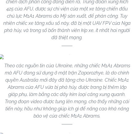
chiến dịch phản công đang diễn ra, Trung đoàn xung kích
425 của AFU, được sự chi viện của một xe tăng chiến đấu
chủ lực M1A1 Abrams do Mỹ sản xuất, để phản công. Tuy
nhiên chiếc xe tăng xấu số này, đã bị một UAV FPV của Nga
phá hủy, và trong số bốn thành viên kíp xe, ít nhất hai người
đã thiệt mạng.
Theo các nguồn tin của Ukraine, những chiếc M1A1 Abrams
mà AFU đang sử dụng ở mặt trận Zaporozhye, là do chính
quyền Australia mới đây đã tặng cho Ukraine. Chiếc M1A1
Abrams của AFU vừa bị phá hủy, được trang bị thêm lớp
giáp phụ, làm bằng các dây kim loại căng xung quanh.
Trong đoạn video được tung lên mạng, cho thấy những cải
tiến này, hầu như không giúp ích gì để nâng cao khả năng
bảo vệ của chiếc M1A1 Abrams.