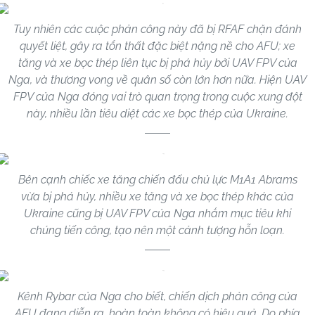
Tuy nhiên các cuộc phản công này đã bị RFAF chặn đánh
quyết liệt, gây ra tổn thất đặc biệt nặng nề cho AFU; xe
tăng và xe bọc thép liên tục bị phá hủy bởi UAV FPV của
Nga, và thương vong về quân số còn lớn hơn nữa. Hiện UAV
FPV của Nga đóng vai trò quan trọng trong cuộc xung đột
này, nhiều lần tiêu diệt các xe bọc thép của Ukraine.
Bên cạnh chiếc xe tăng chiến đấu chủ lực M1A1 Abrams
vừa bị phá hủy, nhiều xe tăng và xe bọc thép khác của
Ukraine cũng bị UAV FPV của Nga nhắm mục tiêu khi
chúng tiến công, tạo nên một cảnh tượng hỗn loạn.
Kênh Rybar của Nga cho biết, chiến dịch phản công của
AFU đang diễn ra, hoàn toàn không có hiệu quả. Do phía