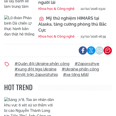
người lái
Khoa học & Công nghệ
22/02/2026 03:22
Mỹ thử nghiệm HIMARS tại
Alaska, tăng cường phòng thủ Bắc
Cực
Khoa học & Công nghệ
23/02/2026 06:39
#Quân đội Ukraine phản công
#Zaporozhye
#xung đột Nga Ukraine
#Ukraine phản công
#mặt trận Zaporizhzhia
#xe tăng M1A1
HOT TREND