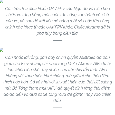
Các trắc thủ điều khiển UAV FPV của Nga đã vô hiệu hóa
chiếc xe tăng bằng một cuộc tấn công vào bánh và xích
của xe, và sau đó kết liễu nó bằng một số cuộc tấn công
chính xác khác từ các UAV FPV khác. Chiếc Abrams đã bị
phá hủy trong biển lửa.
Cần nhắc lại rằng, gần đây chính quyền Australia đã bàn
giao cho Kiev những chiếc xe tăng M1A1 Abrams AIM đã bị
loại khỏi biên chế. Tuy nhiên, sau khi chịu tổn thất, AFU
không vội vàng triển khai chúng, mà giữ lại cho thời điểm
thích hợp hơn. Có vẻ như với sự xuất hiện của thời tiết sương
mù, Bộ Tổng tham mưu AFU đã quyết định rằng thời điểm
đó đã đến và đưa số xe tăng “của để giành” này vào chiến
đấu.