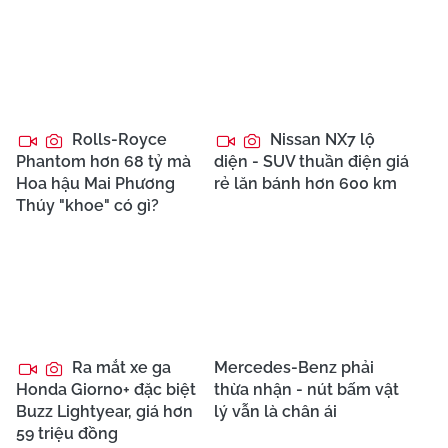
Rolls-Royce
Nissan NX7 lộ
Phantom hơn 68 tỷ mà
diện - SUV thuần điện giá
Hoa hậu Mai Phương
rẻ lăn bánh hơn 600 km
Thúy "khoe" có gì?
Ra mắt xe ga
Mercedes-Benz phải
Honda Giorno+ đặc biệt
thừa nhận - nút bấm vật
Buzz Lightyear, giá hơn
lý vẫn là chân ái
59 triệu đồng