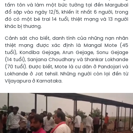
tấm tôn và làm một bức tường tại đền Margubai
đổ sập vào ngày 12/5, khiến ít nhất 6 người, trong
đó có một bé trai 14 tuổi, thiệt mạng và 13 người
khác bị thương.
Cảnh sát cho biết, danh tính của những nạn nhân
thiệt mạng được xác định là Mangal Mote (45
tuổi), Kondiba Gejage, Arun Gejage, Sonu Gejage
(14 tuổi), Sanjana Choudhary và Shankar Lokhande
(70 tuổi). Được biết, Mote là cư dân ở Pandojari và
Lokhande ở Jat tehsil. Những người còn lại đến từ
Vijayapura ở Karnataka.