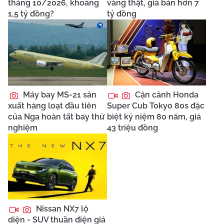
tháng 10/2026, khoảng
vàng thật, giá bán hơn 7
1,5 tỷ đồng?
tỷ đồng
Máy bay MS-21 sản
Cận cảnh Honda
xuất hàng loạt đầu tiên
Super Cub Tokyo 80s đặc
của Nga hoàn tất bay thử
biệt kỷ niệm 80 năm, giá
nghiệm
43 triệu đồng
Nissan NX7 lộ
diện - SUV thuần điện giá