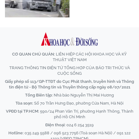
CƠ QUAN CHỦ QUẢN:
LIÊN HIỆP CÁC HỘI KHOA HỌC VÀ KỸ
THUẬT VIỆT NAM
TRANG THÔNG TIN ĐIỆN TỬ TỔNG HỢP CỦA BÁO TRI THỨC VÀ
CUỘC SỐNG
Giấy phép số 113/GP-TTĐT do Cục Phát thanh, truyền hình và Thông
tin điện tử - Bộ Thông tin và Truyền thông cấp ngày 08/07/2021
Tổng Biên tập:
Nhà báo Nguyễn Thị Mai Hương
Tòa soạn:
Số 70 Trần Hưng Đạo, phường Cửa Nam, Hà Nội
VPĐD tại TP.HCM:
590/24 Phan Văn Trị, phường Hạnh Thông, Thành
phố Hồ Chí Minh
Điện thoại:
024 6 254 3519
Hotline:
035 249 5588 / 096 523 7756 (Toà soạn Hà Nội) / 091 122
1222 (VPĐD TPHCM)