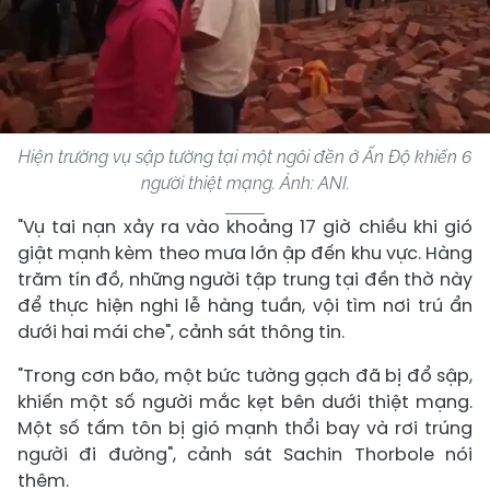
Hiện trường vụ sập tường tại một ngôi đền ở Ấn Độ khiến 6
người thiệt mạng. Ảnh: ANI.
"Vụ tai nạn xảy ra vào khoảng 17 giờ chiều khi gió
giật mạnh kèm theo mưa lớn ập đến khu vực. Hàng
trăm tín đồ, những người tập trung tại đền thờ này
để thực hiện nghi lễ hàng tuần, vội tìm nơi trú ẩn
dưới hai mái che", cảnh sát thông tin.
"Trong cơn bão, một bức tường gạch đã bị đổ sập,
khiến một số người mắc kẹt bên dưới thiệt mạng.
Một số tấm tôn bị gió mạnh thổi bay và rơi trúng
người đi đường", cảnh sát Sachin Thorbole nói
thêm.