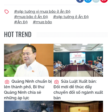
#sập tường vì mưa bão ở Ấn Độ
#mưa bão ở Ấn Độ
#sập tường ở Ấn Độ
#Ấn Độ
#mưa bão
HOT TREND
Quảng Ninh chuẩn bị
Sửa Luật Xuất bản:
lên thành phố, Bí thư
Đổi mới để thúc đẩy
Quảng Ninh chia sẻ
chuyển đổi số ngành xuất
những áp lực
bản