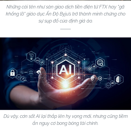
Những cái tên như sàn giao dịch tiền điện tử FTX hay "gã
khổng lồ" giáo dục Ấn Độ Byju’s trở thành minh chứng cho
sự sụp đổ của định giá ảo.
Dù vậy, cơn sốt AI lại thắp lên hy vọng mới, nhưng cũng tiềm
ẩn nguy cơ bong bóng tài chính.