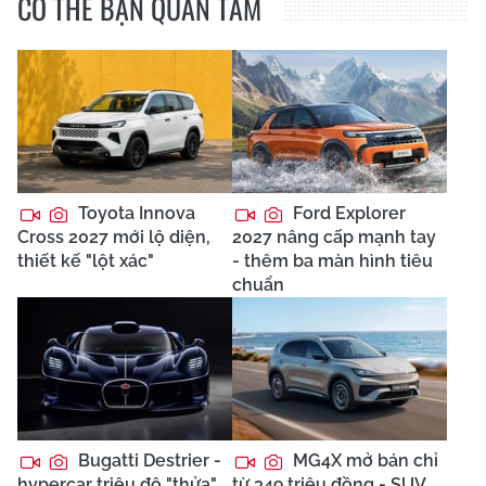
CÓ THỂ BẠN QUAN TÂM
Toyota Innova
Ford Explorer
Cross 2027 mới lộ diện,
2027 nâng cấp mạnh tay
thiết kế "lột xác"
- thêm ba màn hình tiêu
chuẩn
Bugatti Destrier -
MG4X mở bán chỉ
hypercar triệu đô "thửa"
từ 349 triệu đồng - SUV