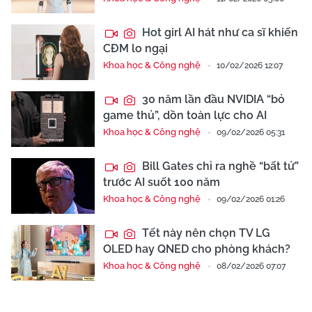
Hot girl AI hát như ca sĩ khiến
CĐM lo ngại
Khoa học & Công nghệ
10/02/2026 12:07
30 năm lần đầu NVIDIA “bỏ
game thủ”, dồn toàn lực cho AI
Khoa học & Công nghệ
09/02/2026 05:31
Bill Gates chỉ ra nghề “bất tử”
trước AI suốt 100 năm
Khoa học & Công nghệ
09/02/2026 01:26
Tết này nên chọn TV LG
OLED hay QNED cho phòng khách?
Khoa học & Công nghệ
08/02/2026 07:07