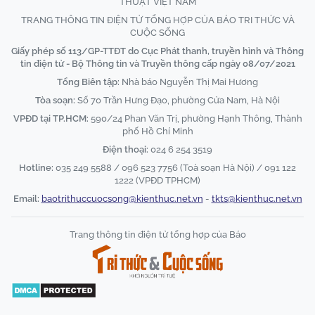
THUẬT VIỆT NAM
TRANG THÔNG TIN ĐIỆN TỬ TỔNG HỢP CỦA BÁO TRI THỨC VÀ
CUỘC SỐNG
Giấy phép số 113/GP-TTĐT do Cục Phát thanh, truyền hình và Thông
tin điện tử - Bộ Thông tin và Truyền thông cấp ngày 08/07/2021
Tổng Biên tập:
Nhà báo Nguyễn Thị Mai Hương
Tòa soạn:
Số 70 Trần Hưng Đạo, phường Cửa Nam, Hà Nội
VPĐD tại TP.HCM:
590/24 Phan Văn Trị, phường Hạnh Thông, Thành
phố Hồ Chí Minh
Điện thoại:
024 6 254 3519
Hotline:
035 249 5588 / 096 523 7756 (Toà soạn Hà Nội) / 091 122
1222 (VPĐD TPHCM)
Email:
baotrithuccuocsong@kienthuc.net.vn
-
tkts@kienthuc.net.vn
Trang thông tin điện tử tổng hợp của Báo