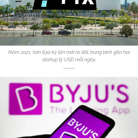
Năm 2021, hơn 630 kỳ lân mới ra đời, trung bình gần hai
startup tỷ USD mỗi ngày.