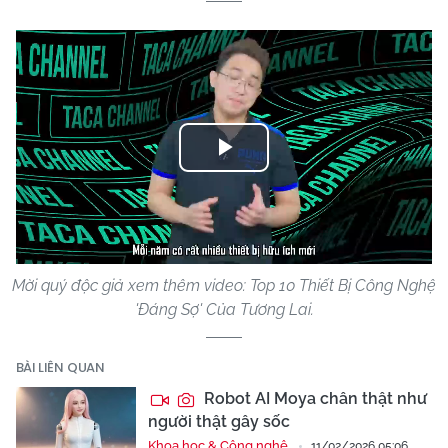
Play
Video
Mời quý độc giả xem thêm video: Top 10 Thiết Bị Công Nghệ
'Đáng Sợ' Của Tương Lai.
BÀI LIÊN QUAN
Robot AI Moya chân thật như
người thật gây sốc
Khoa học & Công nghệ
11/02/2026 05:06