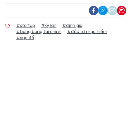
#startup
#kỳ lân
#định giá
#bong bóng tài chính
#đầu tư mạo hiểm
#sụp đổ