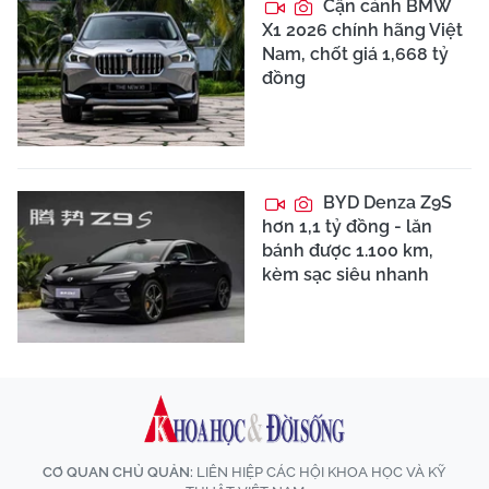
Cận cảnh BMW
X1 2026 chính hãng Việt
Nam, chốt giá 1,668 tỷ
đồng
BYD Denza Z9S
hơn 1,1 tỷ đồng - lăn
bánh được 1.100 km,
kèm sạc siêu nhanh
CƠ QUAN CHỦ QUẢN:
LIÊN HIỆP CÁC HỘI KHOA HỌC VÀ KỸ