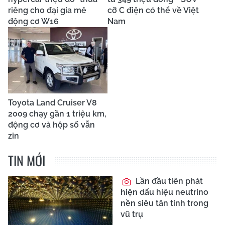
riêng cho đại gia mê
cỡ C điện có thể về Việt
động cơ W16
Nam
Toyota Land Cruiser V8
2009 chạy gần 1 triệu km,
động cơ và hộp số vẫn
zin
TIN MỚI
Lần đầu tiên phát
hiện dấu hiệu neutrino
nền siêu tân tinh trong
vũ trụ