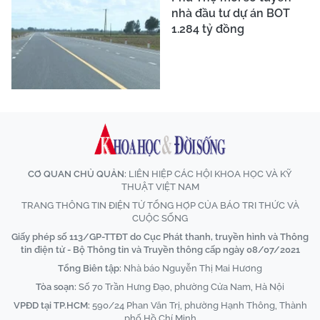
nhà đầu tư dự án BOT
1.284 tỷ đồng
CƠ QUAN CHỦ QUẢN:
LIÊN HIỆP CÁC HỘI KHOA HỌC VÀ KỸ
THUẬT VIỆT NAM
TRANG THÔNG TIN ĐIỆN TỬ TỔNG HỢP CỦA BÁO TRI THỨC VÀ
CUỘC SỐNG
Giấy phép số 113/GP-TTĐT do Cục Phát thanh, truyền hình và Thông
tin điện tử - Bộ Thông tin và Truyền thông cấp ngày 08/07/2021
Tổng Biên tập:
Nhà báo Nguyễn Thị Mai Hương
Tòa soạn:
Số 70 Trần Hưng Đạo, phường Cửa Nam, Hà Nội
VPĐD tại TP.HCM:
590/24 Phan Văn Trị, phường Hạnh Thông, Thành
phố Hồ Chí Minh