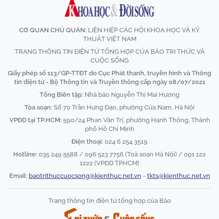
CƠ QUAN CHỦ QUẢN:
LIÊN HIỆP CÁC HỘI KHOA HỌC VÀ KỸ
THUẬT VIỆT NAM
TRANG THÔNG TIN ĐIỆN TỬ TỔNG HỢP CỦA BÁO TRI THỨC VÀ
CUỘC SỐNG
Giấy phép số 113/GP-TTĐT do Cục Phát thanh, truyền hình và Thông
tin điện tử - Bộ Thông tin và Truyền thông cấp ngày 08/07/2021
Tổng Biên tập:
Nhà báo Nguyễn Thị Mai Hương
Tòa soạn:
Số 70 Trần Hưng Đạo, phường Cửa Nam, Hà Nội
VPĐD tại TP.HCM:
590/24 Phan Văn Trị, phường Hạnh Thông, Thành
phố Hồ Chí Minh
Điện thoại:
024 6 254 3519
Hotline:
035 249 5588 / 096 523 7756 (Toà soạn Hà Nội) / 091 122
1222 (VPĐD TPHCM)
Email:
baotrithuccuocsong@kienthuc.net.vn
-
tkts@kienthuc.net.vn
Trang thông tin điện tử tổng hợp của Báo