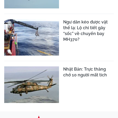
Ngư dân kéo được vật
thể lạ: Lộ chi tiết gây
“sốc” về chuyến bay
MH370?
Nhật Bản: Trực thăng
chở 10 người mất tích