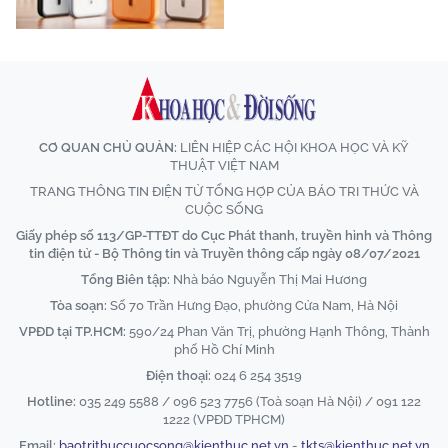
CƠ QUAN CHỦ QUẢN:
LIÊN HIỆP CÁC HỘI KHOA HỌC VÀ KỸ
THUẬT VIỆT NAM
TRANG THÔNG TIN ĐIỆN TỬ TỔNG HỢP CỦA BÁO TRI THỨC VÀ
CUỘC SỐNG
Giấy phép số 113/GP-TTĐT do Cục Phát thanh, truyền hình và Thông
tin điện tử - Bộ Thông tin và Truyền thông cấp ngày 08/07/2021
Tổng Biên tập:
Nhà báo Nguyễn Thị Mai Hương
Tòa soạn:
Số 70 Trần Hưng Đạo, phường Cửa Nam, Hà Nội
VPĐD tại TP.HCM:
590/24 Phan Văn Trị, phường Hạnh Thông, Thành
phố Hồ Chí Minh
Điện thoại:
024 6 254 3519
Hotline:
035 249 5588 / 096 523 7756 (Toà soạn Hà Nội) / 091 122
1222 (VPĐD TPHCM)
Email:
baotrithuccuocsong@kienthuc.net.vn
-
tkts@kienthuc.net.vn