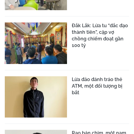
Đắk Lắk: Lừa tu “đắc đạo
thành tiên”, cặp vợ
chồng chiếm đoạt gần
100 tỷ
Lừa đảo đánh tráo thẻ
ATM, một đối tượng bị
bắt
Rao bán chim, một nam