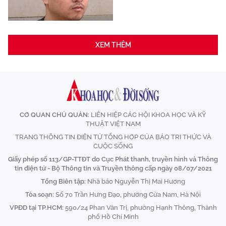
XEM THÊM
CƠ QUAN CHỦ QUẢN:
LIÊN HIỆP CÁC HỘI KHOA HỌC VÀ KỸ
THUẬT VIỆT NAM
TRANG THÔNG TIN ĐIỆN TỬ TỔNG HỢP CỦA BÁO TRI THỨC VÀ
CUỘC SỐNG
Giấy phép số 113/GP-TTĐT do Cục Phát thanh, truyền hình và Thông
tin điện tử - Bộ Thông tin và Truyền thông cấp ngày 08/07/2021
Tổng Biên tập:
Nhà báo Nguyễn Thị Mai Hương
Tòa soạn:
Số 70 Trần Hưng Đạo, phường Cửa Nam, Hà Nội
VPĐD tại TP.HCM:
590/24 Phan Văn Trị, phường Hạnh Thông, Thành
phố Hồ Chí Minh