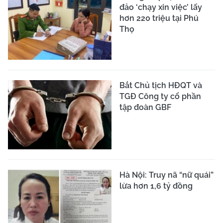
đảo ‘chạy xin việc’ lấy
hơn 220 triệu tại Phú
Thọ
Bắt Chủ tịch HĐQT và
TGĐ Công ty cổ phần
tập đoàn GBF
Hà Nội: Truy nã “nữ quái”
lừa hơn 1,6 tỷ đồng