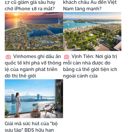
17 cũ giảm giá sâu hay
khách châu Âu đến Việt
chờ iPhone 18 ra mắt?
Nam tăng mạnh?
Vinhomes ghi dấu ấn
Vịnh Tiên: Nơi giá trị
quốc tế khi phá vỡ thông
mỗi căn nhà được đo
lệ của ngành phát triển
bằng cả thế giới tiện ích
đô thị thế giới
ngoài cánh cửa
Giải mã sức hút của "bộ
sưu tập" BĐS hữu hạn