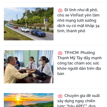
Đi tỉnh như đi phố,
chủ xe VinFast yên tâm
nhờ mạng lưới xưởng
dịch vụ có mặt khắp 34
tỉnh, thành phố
TP.HCM: Phường
Thạnh Mỹ Tây đẩy mạnh
công tác chăm sóc sức
khỏe người dân trên địa
bàn
Chuyên gia đề xuất
xây dựng ngay chiến
lược "hậu APEC", đưa