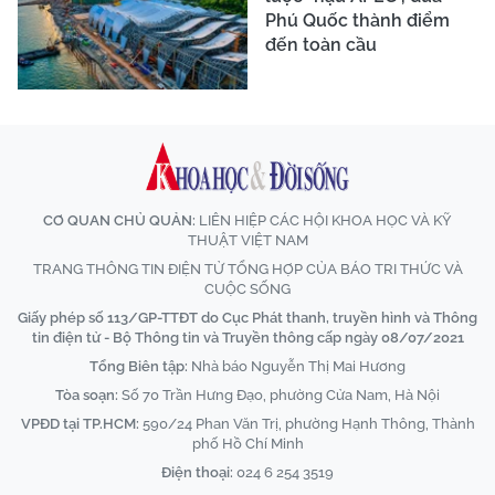
Phú Quốc thành điểm
đến toàn cầu
CƠ QUAN CHỦ QUẢN:
LIÊN HIỆP CÁC HỘI KHOA HỌC VÀ KỸ
THUẬT VIỆT NAM
TRANG THÔNG TIN ĐIỆN TỬ TỔNG HỢP CỦA BÁO TRI THỨC VÀ
CUỘC SỐNG
Giấy phép số 113/GP-TTĐT do Cục Phát thanh, truyền hình và Thông
tin điện tử - Bộ Thông tin và Truyền thông cấp ngày 08/07/2021
Tổng Biên tập:
Nhà báo Nguyễn Thị Mai Hương
Tòa soạn:
Số 70 Trần Hưng Đạo, phường Cửa Nam, Hà Nội
VPĐD tại TP.HCM:
590/24 Phan Văn Trị, phường Hạnh Thông, Thành
phố Hồ Chí Minh
Điện thoại:
024 6 254 3519