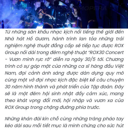
Từ những sân khấu nhạc kịch nổi tiếng thế giới đến
Nhà hát Hồ Gươm, hành trình lan tỏa những trải
nghiệm nghệ thuật đẳng cấp sẽ tiếp tục được ROX
Group nối dài trong đêm nghệ thuật “ROX30 Concert
- Vươn mình rực rỡ” diễn ra ngày 30/5 tới. Chương
trình có sự góp mặt của những ca sĩ hàng đầu Việt
Nam, đại cảnh ánh sáng được dàn dựng quy mô
cùng một vở đại nhạc kịch đặc biệt kể câu chuyện
30 năm hình thành và phát triển của Tập đoàn. Đây
sẽ là một đêm hội sinh nhật đầy cảm xúc, mang
theo khát vọng đổi mới, hội nhập và vươn xa của
ROX Group trong chặng đường phía trước.
Những khán đài kín chỗ cùng những tràng pháo tay
kéo dài sau mỗi tiết mục là minh chứng cho sức hút