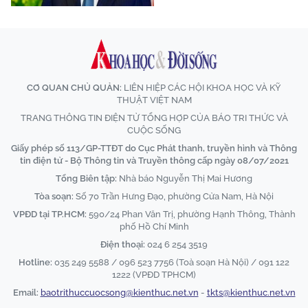
CƠ QUAN CHỦ QUẢN:
LIÊN HIỆP CÁC HỘI KHOA HỌC VÀ KỸ
THUẬT VIỆT NAM
TRANG THÔNG TIN ĐIỆN TỬ TỔNG HỢP CỦA BÁO TRI THỨC VÀ
CUỘC SỐNG
Giấy phép số 113/GP-TTĐT do Cục Phát thanh, truyền hình và Thông
tin điện tử - Bộ Thông tin và Truyền thông cấp ngày 08/07/2021
Tổng Biên tập:
Nhà báo Nguyễn Thị Mai Hương
Tòa soạn:
Số 70 Trần Hưng Đạo, phường Cửa Nam, Hà Nội
VPĐD tại TP.HCM:
590/24 Phan Văn Trị, phường Hạnh Thông, Thành
phố Hồ Chí Minh
Điện thoại:
024 6 254 3519
Hotline:
035 249 5588 / 096 523 7756 (Toà soạn Hà Nội) / 091 122
1222 (VPĐD TPHCM)
Email:
baotrithuccuocsong@kienthuc.net.vn
-
tkts@kienthuc.net.vn