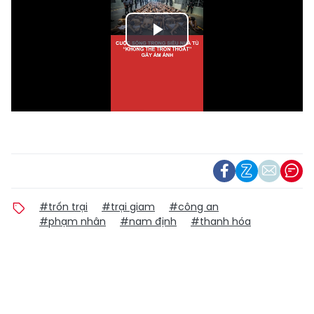
Play
Video
#trốn trại
#trại giam
#công an
#phạm nhân
#nam định
#thanh hóa