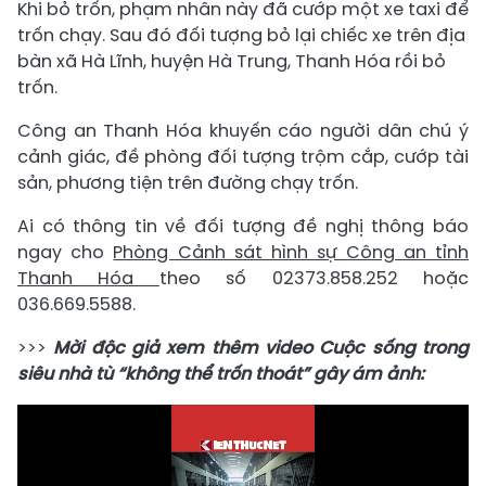
Khi bỏ trốn, phạm nhân này đã cướp một xe taxi để
trốn chạy. Sau đó đối tượng bỏ lại chiếc xe trên địa
bàn xã Hà Lĩnh, huyện Hà Trung, Thanh Hóa rồi bỏ
trốn.
Công an Thanh Hóa khuyến cáo người dân chú ý
cảnh giác, đề phòng đối tượng trộm cắp, cướp tài
sản, phương tiện trên đường chạy trốn.
Ai có thông tin về đối tượng đề nghị thông báo
ngay cho
Phòng Cảnh sát hình sự Công an tỉnh
Thanh Hóa
theo số 02373.858.252 hoặc
036.669.5588.
>>>
Mời độc giả xem thêm video Cuộc sống trong
siêu nhà tù “không thể trốn thoát” gây ám ảnh: