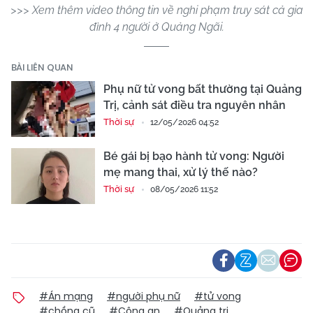
>>> Xem thêm video thông tin về nghi phạm truy sát cả gia
đình 4 người ở Quảng Ngãi.
BÀI LIÊN QUAN
Phụ nữ tử vong bất thường tại Quảng
Trị, cảnh sát điều tra nguyên nhân
Thời sự
12/05/2026 04:52
Bé gái bị bạo hành tử vong: Người
mẹ mang thai, xử lý thế nào?
Thời sự
08/05/2026 11:52
#Án mạng
#người phụ nữ
#tử vong
#chồng cũ
#Công an
#Quảng trị