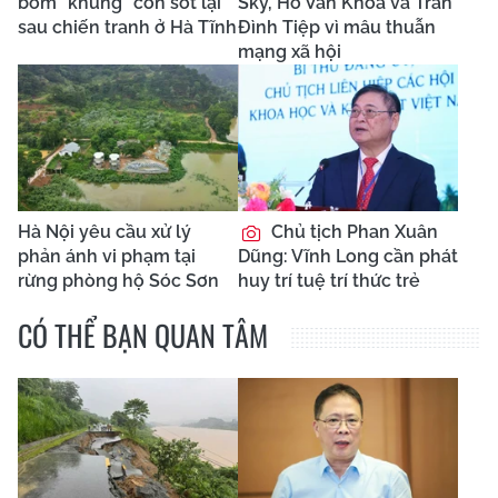
bom “khủng” còn sót lại
Sky, Hồ Văn Khoa và Trần
sau chiến tranh ở Hà Tĩnh
Đình Tiệp vì mâu thuẫn
mạng xã hội
Hà Nội yêu cầu xử lý
Chủ tịch Phan Xuân
phản ánh vi phạm tại
Dũng: Vĩnh Long cần phát
rừng phòng hộ Sóc Sơn
huy trí tuệ trí thức trẻ
CÓ THỂ BẠN QUAN TÂM