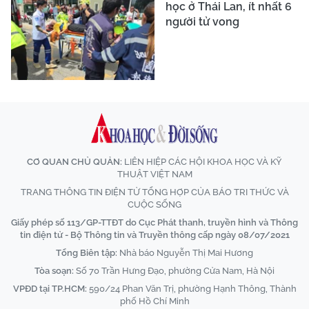
học ở Thái Lan, ít nhất 6
người tử vong
CƠ QUAN CHỦ QUẢN:
LIÊN HIỆP CÁC HỘI KHOA HỌC VÀ KỸ
THUẬT VIỆT NAM
TRANG THÔNG TIN ĐIỆN TỬ TỔNG HỢP CỦA BÁO TRI THỨC VÀ
CUỘC SỐNG
Giấy phép số 113/GP-TTĐT do Cục Phát thanh, truyền hình và Thông
tin điện tử - Bộ Thông tin và Truyền thông cấp ngày 08/07/2021
Tổng Biên tập:
Nhà báo Nguyễn Thị Mai Hương
Tòa soạn:
Số 70 Trần Hưng Đạo, phường Cửa Nam, Hà Nội
VPĐD tại TP.HCM:
590/24 Phan Văn Trị, phường Hạnh Thông, Thành
phố Hồ Chí Minh