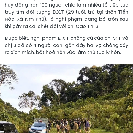
huy động hơn 100 người, chia làm nhiều tổ tiếp tục
truy tìm đối tượng Đ.X.T (29 tuổi, trú tại thôn Tiến
Hóa, xã Kim Phú), là nghi phạm đang bỏ trốn sau
khi gây ra cái chết đối với chị Cao Thị S.
Được biết, nghi phạm Đ.X.T chồng cũ của chị S; T và
chị S đã có 4 người con; gần đây hai vợ chồng xảy
ra xích mích, bất hoà nên vừa làm thủ tục ly hôn.