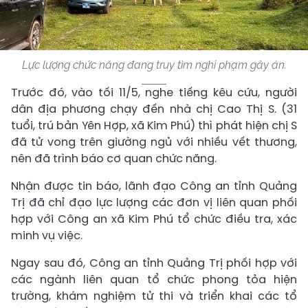
Lực lượng chức năng đang truy tìm nghi phạm gây án.
Trước đó, vào tối 11/5, nghe tiếng kêu cứu, người
dân địa phương chạy đến nhà chị Cao Thị S. (31
tuổi, trú bản Yên Hợp, xã Kim Phú) thì phát hiện chị S
đã tử vong trên giường ngủ với nhiều vết thương,
nên đã trình báo cơ quan chức năng.
Nhận được tin báo, lãnh đạo Công an tỉnh Quảng
Trị đã chỉ đạo lực lượng các đơn vị liên quan phối
hợp với Công an xã Kim Phú tổ chức điều tra, xác
minh vụ việc.
Ngay sau đó, Công an tỉnh Quảng Trị phối hợp với
các ngành liên quan tổ chức phong tỏa hiện
trường, khám nghiệm tử thi và triển khai các tổ