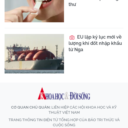
thư
EU lập kỷ lục mới về
lượng khí đốt nhập khẩu
từ Nga
CƠ QUAN CHỦ QUẢN:
LIÊN HIỆP CÁC HỘI KHOA HỌC VÀ KỸ
THUẬT VIỆT NAM
TRANG THÔNG TIN ĐIỆN TỬ TỔNG HỢP CỦA BÁO TRI THỨC VÀ
CUỘC SỐNG