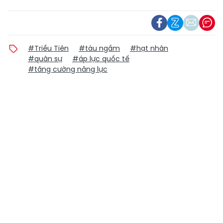
#Triều Tiên
#tàu ngầm
#hạt nhân
#quân sự
#áp lực quốc tế
#tăng cường năng lực