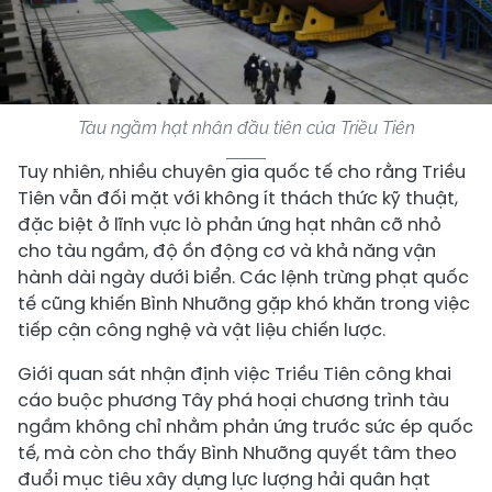
Tàu ngầm hạt nhân đầu tiên của Triều Tiên
Tuy nhiên, nhiều chuyên gia quốc tế cho rằng Triều
Tiên vẫn đối mặt với không ít thách thức kỹ thuật,
đặc biệt ở lĩnh vực lò phản ứng hạt nhân cỡ nhỏ
cho tàu ngầm, độ ồn động cơ và khả năng vận
hành dài ngày dưới biển. Các lệnh trừng phạt quốc
tế cũng khiến Bình Nhưỡng gặp khó khăn trong việc
tiếp cận công nghệ và vật liệu chiến lược.
Giới quan sát nhận định việc Triều Tiên công khai
cáo buộc phương Tây phá hoại chương trình tàu
ngầm không chỉ nhằm phản ứng trước sức ép quốc
tế, mà còn cho thấy Bình Nhưỡng quyết tâm theo
đuổi mục tiêu xây dựng lực lượng hải quân hạt