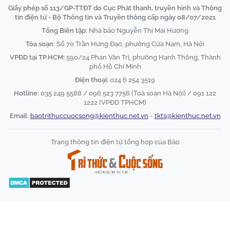
Giấy phép số 113/GP-TTĐT do Cục Phát thanh, truyền hình và Thông
tin điện tử - Bộ Thông tin và Truyền thông cấp ngày 08/07/2021
Tổng Biên tập:
Nhà báo Nguyễn Thị Mai Hương
Tòa soạn:
Số 70 Trần Hưng Đạo, phường Cửa Nam, Hà Nội
VPĐD tại TP.HCM:
590/24 Phan Văn Trị, phường Hạnh Thông, Thành
phố Hồ Chí Minh
Điện thoại:
024 6 254 3519
Hotline:
035 249 5588 / 096 523 7756 (Toà soạn Hà Nội) / 091 122
1222 (VPĐD TPHCM)
Email:
baotrithuccuocsong@kienthuc.net.vn
-
tkts@kienthuc.net.vn
Trang thông tin điện tử tổng hợp của Báo