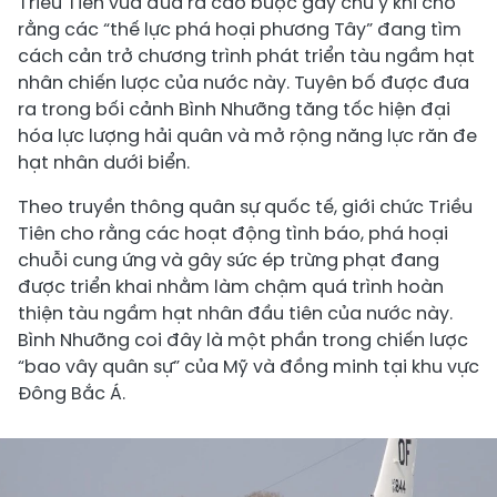
Triều Tiên vừa đưa ra cáo buộc gây chú ý khi cho
rằng các “thế lực phá hoại phương Tây” đang tìm
cách cản trở chương trình phát triển tàu ngầm hạt
nhân chiến lược của nước này. Tuyên bố được đưa
ra trong bối cảnh Bình Nhưỡng tăng tốc hiện đại
hóa lực lượng hải quân và mở rộng năng lực răn đe
hạt nhân dưới biển.
Theo truyền thông quân sự quốc tế, giới chức Triều
Tiên cho rằng các hoạt động tình báo, phá hoại
chuỗi cung ứng và gây sức ép trừng phạt đang
được triển khai nhằm làm chậm quá trình hoàn
thiện tàu ngầm hạt nhân đầu tiên của nước này.
Bình Nhưỡng coi đây là một phần trong chiến lược
“bao vây quân sự” của Mỹ và đồng minh tại khu vực
Đông Bắc Á.