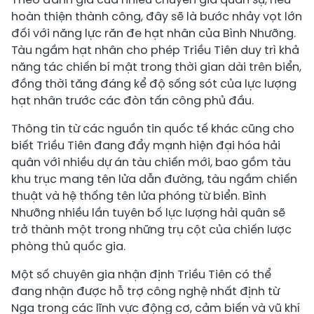
hoàn thiện thành công, đây sẽ là bước nhảy vọt lớn
đối với năng lực răn đe hạt nhân của Bình Nhưỡng.
Tàu ngầm hạt nhân cho phép Triều Tiên duy trì khả
năng tác chiến bí mật trong thời gian dài trên biển,
đồng thời tăng đáng kể độ sống sót của lực lượng
hạt nhân trước các đòn tấn công phủ đầu.
Thông tin từ các nguồn tin quốc tế khác cũng cho
biết Triều Tiên đang đẩy mạnh hiện đại hóa hải
quân với nhiều dự án tàu chiến mới, bao gồm tàu
khu trục mang tên lửa dẫn đường, tàu ngầm chiến
thuật và hệ thống tên lửa phóng từ biển. Bình
Nhưỡng nhiều lần tuyên bố lực lượng hải quân sẽ
trở thành một trong những trụ cột của chiến lược
phòng thủ quốc gia.
Một số chuyên gia nhận định Triều Tiên có thể
đang nhận được hỗ trợ công nghệ nhất định từ
Nga trong các lĩnh vực động cơ, cảm biến và vũ khí