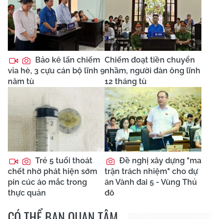
Bảo kê lấn chiếm
Chiếm đoạt tiền chuyển
vỉa hè, 3 cựu cán bộ lĩnh 9
nhầm, người đàn ông lĩnh
năm tù
12 tháng tù
Trẻ 5 tuổi thoát
Đề nghị xây dựng "ma
chết nhờ phát hiện sớm
trận trách nhiệm" cho dự
pin cúc áo mắc trong
án Vành đai 5 - Vùng Thủ
thực quản
đô
CÓ THỂ BẠN QUAN TÂM