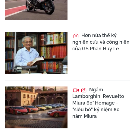
Hơn nửa thế kỷ
nghiên cứu và cống hiến
của GS Phan Huy Lê
Ngắm
Lamborghini Revuelto
Miura 60° Homage -
"siêu bò" kỷ niệm 60
năm Miura