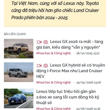
Tại Việt Nam, cùng với số Lexus này, Toyota
cũng đã triệu hồi hơn 560 chiếc Land Cruiser
Prado phiên bản 2024 - 2025
BÀI LIÊN QUAN
Lexus GX 2026 ra mắt - tăng
giá bán, kiểu dáng "vẫn y nguyên"
Khoa học & Công nghệ
18/10/2025 23:17
Lexus GX hybrid sẽ có truyền
động i-Force Max như Land Cruiser
HEV
Khoa học & Công nghệ
29/05/2026 03:06
Lexus tiếp tục triệu hồi gần gần
2.600 xe sang lỗi cụm đồng hồ kỹ
thuật số
Khoa học & Công nghệ
22/06/2026 01:36