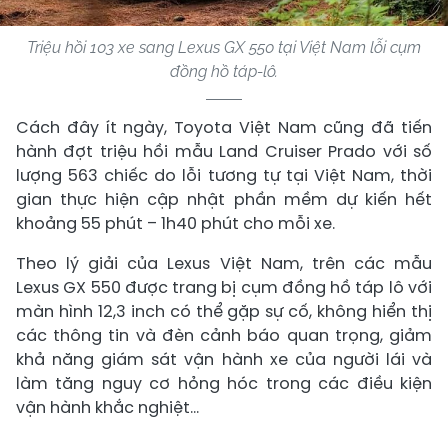
Triệu hồi 103 xe sang Lexus GX 550 tại Việt Nam lỗi cụm
đồng hồ táp-lô.
Cách đây ít ngày, Toyota Việt Nam cũng đã tiến
hành đợt triệu hồi mẫu Land Cruiser Prado với số
lượng 563 chiếc do lỗi tương tự tại Việt Nam, thời
gian thực hiện cập nhật phần mềm dự kiến hết
khoảng 55 phút – 1h40 phút cho mỗi xe.
Theo lý giải của Lexus Việt Nam, trên các mẫu
Lexus GX 550 được trang bị cụm đồng hồ táp lô với
màn hình 12,3 inch có thể gặp sự cố, không hiển thị
các thông tin và đèn cảnh báo quan trọng, giảm
khả năng giám sát vận hành xe của người lái và
làm tăng nguy cơ hỏng hóc trong các điều kiện
vận hành khắc nghiệt...