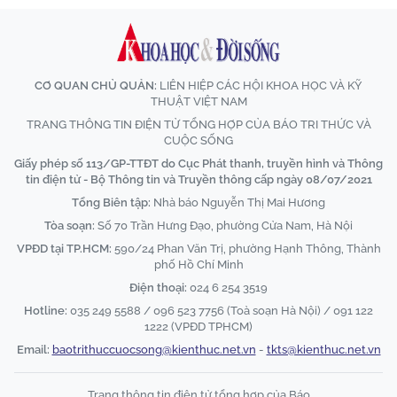
CƠ QUAN CHỦ QUẢN:
LIÊN HIỆP CÁC HỘI KHOA HỌC VÀ KỸ
THUẬT VIỆT NAM
TRANG THÔNG TIN ĐIỆN TỬ TỔNG HỢP CỦA BÁO TRI THỨC VÀ
CUỘC SỐNG
Giấy phép số 113/GP-TTĐT do Cục Phát thanh, truyền hình và Thông
tin điện tử - Bộ Thông tin và Truyền thông cấp ngày 08/07/2021
Tổng Biên tập:
Nhà báo Nguyễn Thị Mai Hương
Tòa soạn:
Số 70 Trần Hưng Đạo, phường Cửa Nam, Hà Nội
VPĐD tại TP.HCM:
590/24 Phan Văn Trị, phường Hạnh Thông, Thành
phố Hồ Chí Minh
Điện thoại:
024 6 254 3519
Hotline:
035 249 5588 / 096 523 7756 (Toà soạn Hà Nội) / 091 122
1222 (VPĐD TPHCM)
Email:
baotrithuccuocsong@kienthuc.net.vn
-
tkts@kienthuc.net.vn
Trang thông tin điện tử tổng hợp của Báo