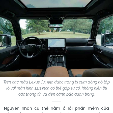
Trên các mẫu Lexus GX 550 được trang bị cụm đồng hồ táp
lô với màn hình 12,3 inch có thể gặp sự cố, không hiển thị
các thông tin và đèn cảnh báo quan trọng.
Nguyên nhân cụ thể nằm ở lỗi phần mềm của