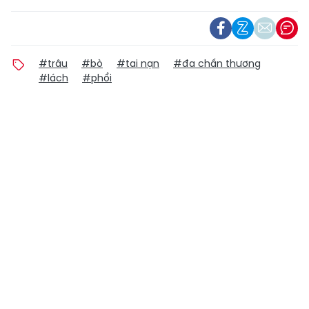
#trâu
#bò
#tai nạn
#đa chấn thương
#lách
#phổi