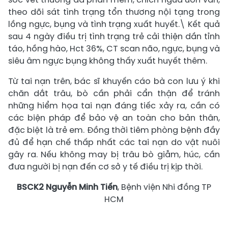
theo dõi sát tình trạng tổn thương nội tạng trong
lồng ngực, bụng và tình trạng xuất huyết.\ Kết quả
sau 4 ngày điều trị tình trạng trẻ cải thiện dần tỉnh
táo, hồng hào, Hct 36%, CT scan não, ngực, bụng và
siêu âm ngực bụng không thấy xuất huyết thêm.
Từ tai nạn trên, bác sĩ khuyến cáo bà con lưu ý khi
chăn dắt trâu, bò cần phải cẩn thận để tránh
những hiểm họa tai nạn đáng tiếc xảy ra, cần có
các biện pháp để bảo vệ an toàn cho bản thân,
đặc biệt là trẻ em. Đồng thời tiêm phòng bệnh đầy
đủ để hạn chế thấp nhất các tai nạn do vật nuôi
gây ra. Nếu không may bị trâu bò giẫm, húc, cần
đưa người bị nạn đến cơ sở y tế điều trị kịp thời.
BSCK2 Nguyễn Minh Tiến
, Bệnh viện Nhi đồng TP
HCM