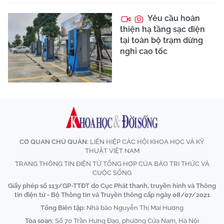
Yêu cầu hoàn
thiện hạ tầng sạc điện
tại toàn bộ trạm dừng
nghỉ cao tốc
CƠ QUAN CHỦ QUẢN:
LIÊN HIỆP CÁC HỘI KHOA HỌC VÀ KỸ
THUẬT VIỆT NAM
TRANG THÔNG TIN ĐIỆN TỬ TỔNG HỢP CỦA BÁO TRI THỨC VÀ
CUỘC SỐNG
Giấy phép số 113/GP-TTĐT do Cục Phát thanh, truyền hình và Thông
tin điện tử - Bộ Thông tin và Truyền thông cấp ngày 08/07/2021
Tổng Biên tập:
Nhà báo Nguyễn Thị Mai Hương
Tòa soạn:
Số 70 Trần Hưng Đạo, phường Cửa Nam, Hà Nội