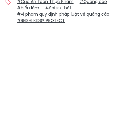
#Cục An Toàn Thực Phẩm
#Quảng cáo
#Hiểu lầm
#Sai sự thật
#vi phạm quy định pháp luật về quảng cáo
#REISHI KIDS® PROTECT