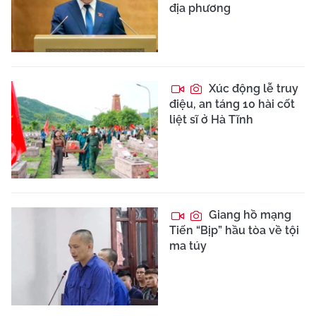
địa phương
Xúc động lễ truy
điệu, an táng 10 hài cốt
liệt sĩ ở Hà Tĩnh
Giang hồ mạng
Tiến “Bịp” hầu tòa về tội
ma túy