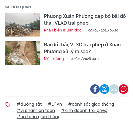
BÀI LIÊN QUAN
Phường Xuân Phương dẹp bỏ bãi đổ
thải, VLXD trái phép
Phản biện & Bạn đọc
09/04/2026 06:30
Bãi đổ thải, VLXD trái phép ở Xuân
Phương xử lý ra sao?
Môi trường
02/04/2026 00:02
#đường sắt
#Dĩ An
#cảnh sát giao thông
#vi phạm an toàn
#kinh doanh trái phép
#an toàn giao thông