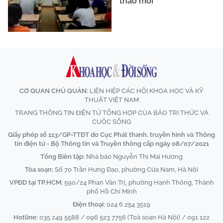
thảo mới
CƠ QUAN CHỦ QUẢN:
LIÊN HIỆP CÁC HỘI KHOA HỌC VÀ KỸ
THUẬT VIỆT NAM
TRANG THÔNG TIN ĐIỆN TỬ TỔNG HỢP CỦA BÁO TRI THỨC VÀ
CUỘC SỐNG
Giấy phép số 113/GP-TTĐT do Cục Phát thanh, truyền hình và Thông
tin điện tử - Bộ Thông tin và Truyền thông cấp ngày 08/07/2021
Tổng Biên tập:
Nhà báo Nguyễn Thị Mai Hương
Tòa soạn:
Số 70 Trần Hưng Đạo, phường Cửa Nam, Hà Nội
VPĐD tại TP.HCM:
590/24 Phan Văn Trị, phường Hạnh Thông, Thành
phố Hồ Chí Minh
Điện thoại:
024 6 254 3519
Hotline:
035 249 5588 / 096 523 7756 (Toà soạn Hà Nội) / 091 122