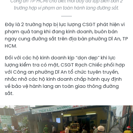
Công an TP HCM) cho biết mới đây đã lập biên bản 2
trường hợp vi phạm an toàn hành lang đường sắt.
Đây là 2 trường hợp bị lực lượng CSGT phát hiện vi
phạm quả tang khi đang kinh doanh, buôn bán
ngay cung đường sắt trên địa bàn phường Dĩ An, TP
HCM.
Đối với các hộ kinh doanh kịp “dọn dẹp” khi lực
lượng kiểm tra có mặt, CSGT Rạch Chiếc phối hợp
với Công an phường Dĩ An tổ chức tuyên truyền,
nhắc nhở các hộ kinh doanh chấp hành quy định
về bảo vệ hành lang an toàn giao thông đường
sắt.