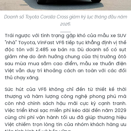
Doanh số Toyota Corolla Cross giảm kỷ lục tháng đầu năm
2026.
Trái ngược với tình trạng gặp khó của mẫu xe SUV
"nhà" Toyota, VinFast VF6 tiếp tục khẳng định vị thế
độc tôn với 2.485 xe bán ra. Dù doanh số có sụt
giảm nhẹ do ảnh hưởng chung của thị trường ôtô
sau mùa mua sắm cao điểm, mẫu xe thuần điện
Việt vẫn duy trì khoảng cách an toàn với các đối
thủ chạy xăng.
Sức hút của VF6 không chỉ đến từ thiết kế thời
thượng và hàm lượng công nghệ phong phú mà
còn nhờ chính sách hậu mãi cực kỳ cạnh tranh.
Việc triển khai sạc miễn phí kéo dài đến năm 2029
cùng chi phí vận hành tối ưu đã giúp thương hiệu
Việt chiếm trọn lòng tin của nhóm khách hàng ưu