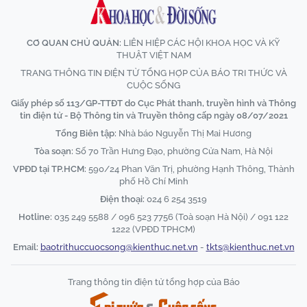
CƠ QUAN CHỦ QUẢN:
LIÊN HIỆP CÁC HỘI KHOA HỌC VÀ KỸ
THUẬT VIỆT NAM
TRANG THÔNG TIN ĐIỆN TỬ TỔNG HỢP CỦA BÁO TRI THỨC VÀ
CUỘC SỐNG
Giấy phép số 113/GP-TTĐT do Cục Phát thanh, truyền hình và Thông
tin điện tử - Bộ Thông tin và Truyền thông cấp ngày 08/07/2021
Tổng Biên tập:
Nhà báo Nguyễn Thị Mai Hương
Tòa soạn:
Số 70 Trần Hưng Đạo, phường Cửa Nam, Hà Nội
VPĐD tại TP.HCM:
590/24 Phan Văn Trị, phường Hạnh Thông, Thành
phố Hồ Chí Minh
Điện thoại:
024 6 254 3519
Hotline:
035 249 5588 / 096 523 7756 (Toà soạn Hà Nội) / 091 122
1222 (VPĐD TPHCM)
Email:
baotrithuccuocsong@kienthuc.net.vn
-
tkts@kienthuc.net.vn
Trang thông tin điện tử tổng hợp của Báo