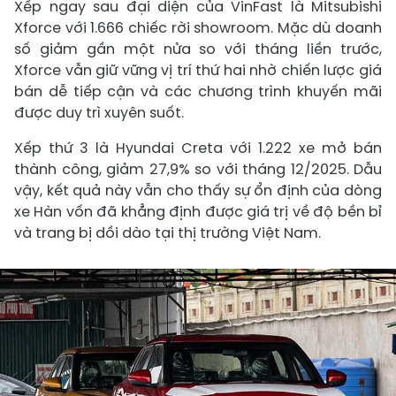
Xếp ngay sau đại diện của VinFast là Mitsubishi
Xforce với 1.666 chiếc rời showroom. Mặc dù doanh
số giảm gần một nửa so với tháng liền trước,
Xforce vẫn giữ vững vị trí thứ hai nhờ chiến lược giá
bán dễ tiếp cận và các chương trình khuyến mãi
được duy trì xuyên suốt.
Xếp thứ 3 là Hyundai Creta với 1.222 xe mở bán
thành công, giảm 27,9% so với tháng 12/2025. Dẫu
vậy, kết quả này vẫn cho thấy sự ổn định của dòng
xe Hàn vốn đã khẳng định được giá trị về độ bền bỉ
và trang bị dồi dào tại thị trường Việt Nam.