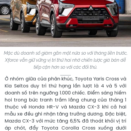
Mặc dù doanh số giảm gần một nửa so với tháng liền trước,
Xforce vẫn giữ vững vị trí thứ hai nhờ chiến lược giá bán dễ
tiếp cận hơn so với các đối thủ.
Ở nhóm giữa của phân khúc, Toyota Yaris Cross và
Kia Seltos duy trì thứ hạng lần lượt là 4 và 5 với
doanh số trên ngưỡng 1.000 chiếc. Điểm sáng hiếm
hoi trong bức tranh trầm lắng chung của tháng 1
thuộc về Honda HR-V và Mazda CX-3 khi cả hai
mẫu xe đều ghi nhận tăng trưởng dương. Đặc biệt,
Mazda CX-3 với mức tăng 6,5% đã thoát khỏi vị trí
áp chót, đẩy Toyota Corolla Cross xuống dưới