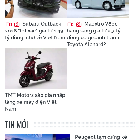
Subaru Outback
Maextro V800
2026 "lột xác" giá từ 1,49
hạng sang giá từ 2,7 tỷ
tỷ đồng, chờ về Việt Nam
đồng có gì cạnh tranh
Toyota Alphard?
TMT Motors sắp gia nhập
làng xe máy điện Việt
Nam
TIN MỚI
Peugeot tạm dựng kế