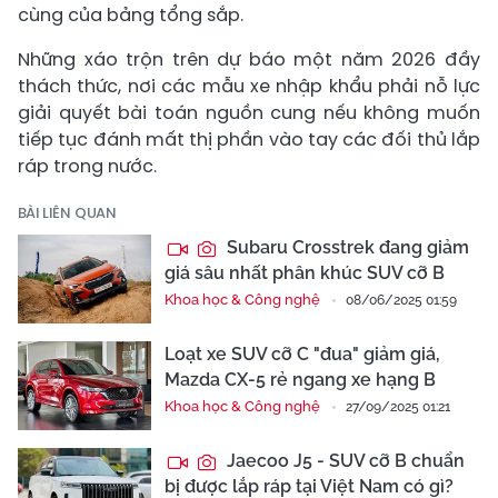
cùng của bảng tổng sắp.
Những xáo trộn trên dự báo một năm 2026 đầy
thách thức, nơi các mẫu xe nhập khẩu phải nỗ lực
giải quyết bài toán nguồn cung nếu không muốn
tiếp tục đánh mất thị phần vào tay các đối thủ lắp
ráp trong nước.
BÀI LIÊN QUAN
Subaru Crosstrek đang giảm
giá sâu nhất phân khúc SUV cỡ B
Khoa học & Công nghệ
08/06/2025 01:59
Loạt xe SUV cỡ C "đua" giảm giá,
Mazda CX-5 rẻ ngang xe hạng B
Khoa học & Công nghệ
27/09/2025 01:21
Jaecoo J5 - SUV cỡ B chuẩn
bị được lắp ráp tại Việt Nam có gì?