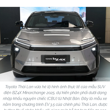
Toyota Thái Lan vừa hé lộ hình ảnh thực tế của mẫu SUV
điện BZ4X Minorchange 2025, dự kiến phân phối dưới dạng
nhập khẩu nguyên chiếc (CBU) từ Nhật Bản. Đây là mẫu xe
nằm trong chương trình EV 3.5 của chính phủ Thái Lan, được