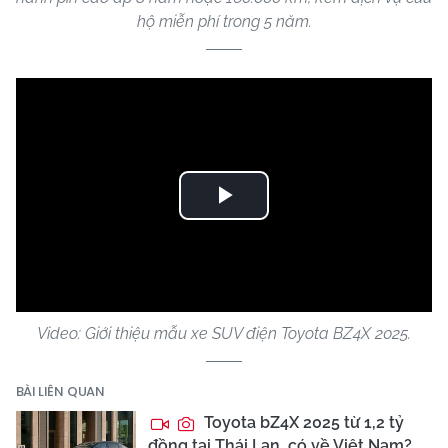
hộ miễn phí trong 5 năm.
Play
Video
Video: Giới thiệu mẫu xe SUV điện Toyota BZ4X 2025.
BÀI LIÊN QUAN
Toyota bZ4X 2025 từ 1,2 tỷ
đồng tại Thái Lan, có về Việt Nam?