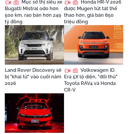
Mục sở thị siêu xe
Honda HR-V 2026
Bugatti Mistral odo hơn
được Mugen tút tát thể
500 km, rao bán hơn 249
thao hơn, giá bán 850
tỷ đồng
triệu đồng
Land Rover Discovery sẽ
Volkswagen ID.
bị "khai tử" vào cuối năm
Era 5X lộ diện, "đối thủ"
2026
Toyota RAV4 và Honda
CR-V