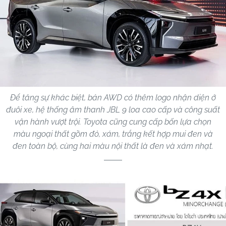
Để tăng sự khác biệt, bản AWD có thêm logo nhận diện ở
đuôi xe, hệ thống âm thanh JBL 9 loa cao cấp và công suất
vận hành vượt trội. Toyota cũng cung cấp bốn lựa chọn
màu ngoại thất gồm đỏ, xám, trắng kết hợp mui đen và
đen toàn bộ, cùng hai màu nội thất là đen và xám nhạt.