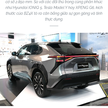
cơ sở 2.850 mm. So với các đối thủ trong cùng phân khúc
như Hyundai IONIQ 5, Tesla Model Y hay XPENG G6, kích
thước của BZ4X tỏ ra cân bằng giữa sự gọn gàng và tính
thực dụng.