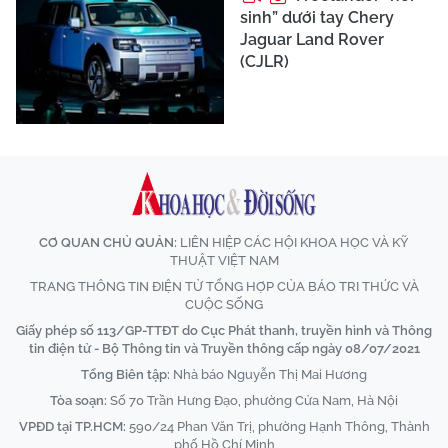
sinh” dưới tay Chery
Jaguar Land Rover
(CJLR)
CƠ QUAN CHỦ QUẢN:
LIÊN HIỆP CÁC HỘI KHOA HỌC VÀ KỸ
THUẬT VIỆT NAM
TRANG THÔNG TIN ĐIỆN TỬ TỔNG HỢP CỦA BÁO TRI THỨC VÀ
CUỘC SỐNG
Giấy phép số 113/GP-TTĐT do Cục Phát thanh, truyền hình và Thông
tin điện tử - Bộ Thông tin và Truyền thông cấp ngày 08/07/2021
Tổng Biên tập:
Nhà báo Nguyễn Thị Mai Hương
Tòa soạn:
Số 70 Trần Hưng Đạo, phường Cửa Nam, Hà Nội
VPĐD tại TP.HCM:
590/24 Phan Văn Trị, phường Hạnh Thông, Thành
phố Hồ Chí Minh