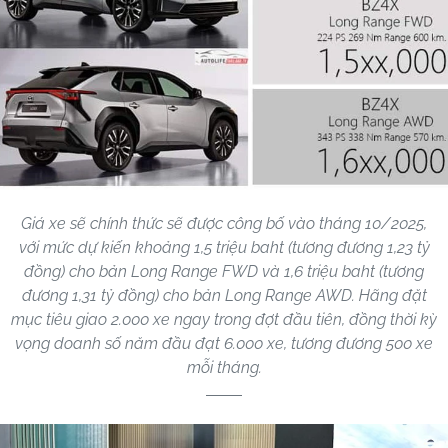
Giá xe sẽ chính thức sẽ được công bố vào tháng 10/2025,
với mức dự kiến khoảng 1,5 triệu baht (tương đương 1,23 tỷ
đồng) cho bản Long Range FWD và 1,6 triệu baht (tương
đương 1,31 tỷ đồng) cho bản Long Range AWD. Hãng đặt
mục tiêu giao 2.000 xe ngay trong đợt đầu tiên, đồng thời kỳ
vọng doanh số năm đầu đạt 6.000 xe, tương đương 500 xe
mỗi tháng.