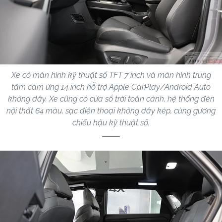
Xe có màn hình kỹ thuật số TFT 7 inch và màn hình trung
tâm cảm ứng 14 inch hỗ trợ Apple CarPlay/Android Auto
không dây. Xe cũng có cửa sổ trời toàn cảnh, hệ thống đèn
nội thất 64 màu, sạc điện thoại không dây kép, cùng gương
chiếu hậu kỹ thuật số.