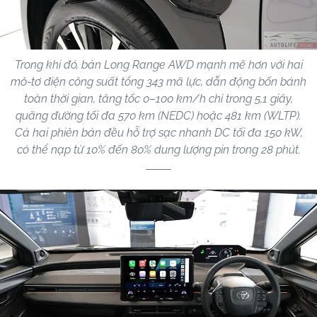
Trong khi đó, bản Long Range AWD mạnh mẽ hơn với hai
mô-tơ điện công suất tổng 343 mã lực, dẫn động bốn bánh
toàn thời gian, tăng tốc 0–100 km/h chỉ trong 5,1 giây,
quãng đường tối đa 570 km (NEDC) hoặc 481 km (WLTP).
Cả hai phiên bản đều hỗ trợ sạc nhanh DC tối đa 150 kW,
có thể nạp từ 10% đến 80% dung lượng pin trong 28 phút.