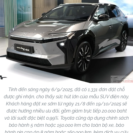
Tính đến sáng ngày 6/9/2025, đã có 1.331 đơn đặt chỗ
được ghi nhận, cho thấy sức hút lớn của mẫu SUV điện này.
Khách hàng đặt xe sớm từ ngày 21/8 đến 19/10/2025 sẽ
được hưởng nhiều ưu đãi, gồm giảm trực tiếp 20.000 baht
và lãi suất đặc biệt 0,99%. Toyota cũng áp dụng chính sách
bảo hành 5 năm hoặc 150.000 km cho toàn bộ xe, bảo
hành pin cao áp 8 năm hoặc 160.000 km, kèm dịch vụ cứu