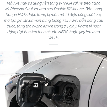
Mẫu xe này sử dụng nền tảng e-TNGA với hệ treo trước
McPherson Strut và treo sau Double Wishbone. Bản Long
Range FWD được trang bị một mô-tơ điện công suất 224
mã lực, pin lithium-ion dung lượng 73,1 kWh, dẫn động cầu
trước, tăng tốc 0–100 km/h trong 7,4 giây. Phạm vi hoạt
động đạt 600 km theo chuẩn NEDC hoặc 525 km theo
WLTP.