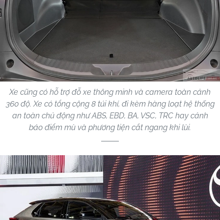
Xe cũng có hỗ trợ đỗ xe thông minh và camera toàn cảnh
360 độ. Xe có tổng cộng 8 túi khí, đi kèm hàng loạt hệ thống
an toàn chủ động như ABS, EBD, BA, VSC, TRC hay cảnh
báo điểm mù và phương tiện cắt ngang khi lùi.