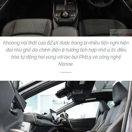
Khoang nội thất của BZ4X được trang bị nhiều tiện nghi hiện
đại như ghế da chỉnh điện 8 hướng tích hợp nhớ vị trí, điều
hòa tự động hai vùng với lọc bụi PM2.5 và công nghệ
Nanoe.