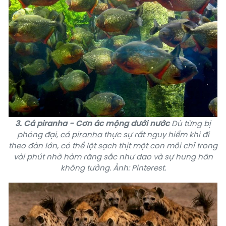
3. Cá piranha - Cơn ác mộng dưới nước
Dù từng bị
phóng đại,
cá piranha
thực sự rất nguy hiểm khi đi
theo đàn lớn, có thể lột sạch thịt một con mồi chỉ trong
vài phút nhờ hàm răng sắc như dao và sự hung hãn
không tưởng. Ảnh: Pinterest.