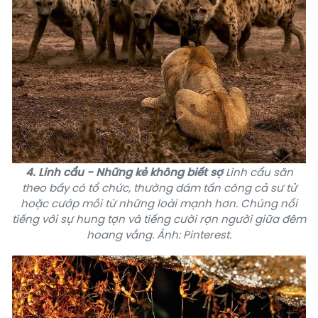
4. Linh cẩu - Những kẻ không biết sợ
Linh cẩu săn
theo bầy có tổ chức, thường dám tấn công cả sư tử
hoặc cướp mồi từ những loài mạnh hơn. Chúng nổi
tiếng với sự hung tợn và tiếng cười rợn người giữa đêm
hoang vắng. Ảnh: Pinterest.