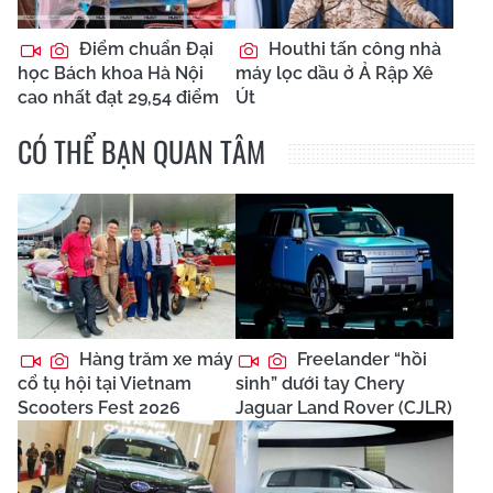
Điểm chuẩn Đại
Houthi tấn công nhà
học Bách khoa Hà Nội
máy lọc dầu ở Ả Rập Xê
cao nhất đạt 29,54 điểm
Út
CÓ THỂ BẠN QUAN TÂM
Hàng trăm xe máy
Freelander “hồi
cổ tụ hội tại Vietnam
sinh” dưới tay Chery
Scooters Fest 2026
Jaguar Land Rover (CJLR)