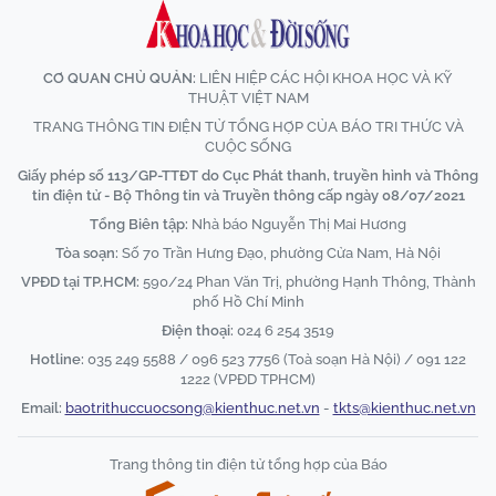
CƠ QUAN CHỦ QUẢN:
LIÊN HIỆP CÁC HỘI KHOA HỌC VÀ KỸ
THUẬT VIỆT NAM
TRANG THÔNG TIN ĐIỆN TỬ TỔNG HỢP CỦA BÁO TRI THỨC VÀ
CUỘC SỐNG
Giấy phép số 113/GP-TTĐT do Cục Phát thanh, truyền hình và Thông
tin điện tử - Bộ Thông tin và Truyền thông cấp ngày 08/07/2021
Tổng Biên tập:
Nhà báo Nguyễn Thị Mai Hương
Tòa soạn:
Số 70 Trần Hưng Đạo, phường Cửa Nam, Hà Nội
VPĐD tại TP.HCM:
590/24 Phan Văn Trị, phường Hạnh Thông, Thành
phố Hồ Chí Minh
Điện thoại:
024 6 254 3519
Hotline:
035 249 5588 / 096 523 7756 (Toà soạn Hà Nội) / 091 122
1222 (VPĐD TPHCM)
Email:
baotrithuccuocsong@kienthuc.net.vn
-
tkts@kienthuc.net.vn
Trang thông tin điện tử tổng hợp của Báo