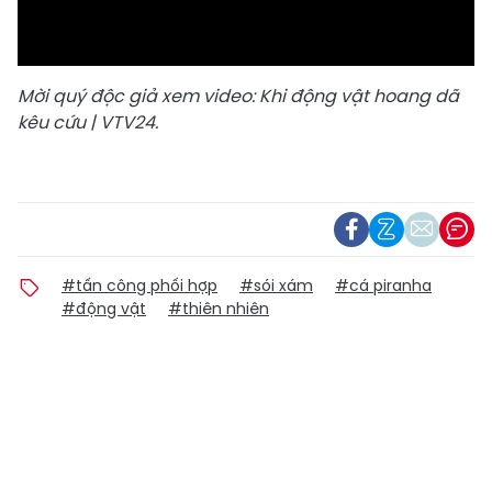
Video
Mời quý độc giả xem video: Khi động vật hoang dã
kêu cứu | VTV24.
#tấn công phối hợp
#sói xám
#cá piranha
#động vật
#thiên nhiên