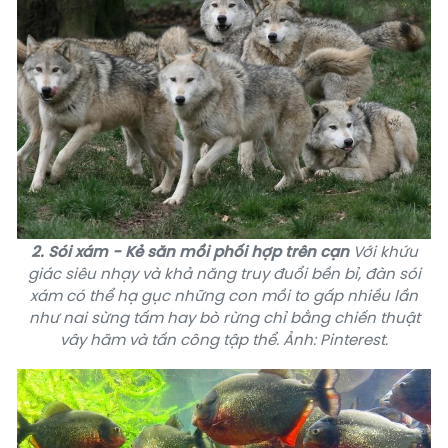
2. Sói xám - Kẻ săn mồi phối hợp trên cạn
Với khứu
giác siêu nhạy và khả năng truy đuổi bền bỉ, đàn
sói
xám
có thể hạ gục những con mồi to gấp nhiều lần
như nai sừng tấm hay bò rừng chỉ bằng chiến thuật
vây hãm và tấn công tập thể. Ảnh: Pinterest.