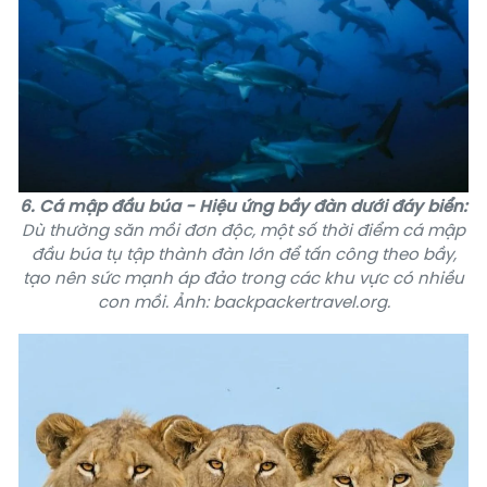
6. Cá mập đầu búa - Hiệu ứng bầy đàn dưới đáy biển:
Dù thường săn mồi đơn độc, một số thời điểm cá mập
đầu búa tụ tập thành đàn lớn để tấn công theo bầy,
tạo nên sức mạnh áp đảo trong các khu vực có nhiều
con mồi. Ảnh: backpackertravel.org.