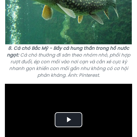
8. Cá chó Bắc Mỹ - Bầy cá hung thần trong hồ nước
ngọt:
Cá chó thường đi săn theo nhóm nhỏ, phối hợp
rượt đuổi, ép con mồi vào nơi cạn và cắn xé cực kỳ
nhanh gọn khiến con mồi gần như không có cơ hội
phản kháng. Ảnh: Pinterest.
Play