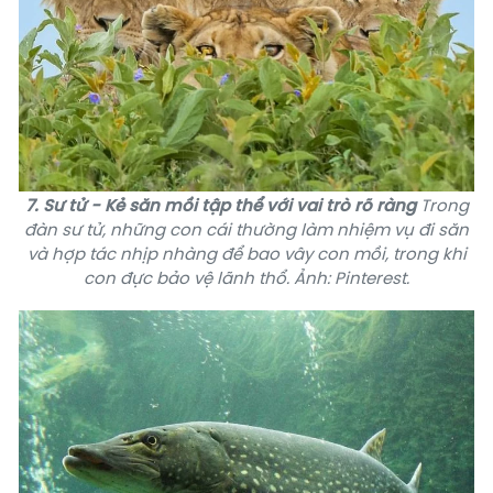
7. Sư tử - Kẻ săn mồi tập thể với vai trò rõ ràng
Trong
đàn sư tử, những con cái thường làm nhiệm vụ đi săn
và hợp tác nhịp nhàng để bao vây con mồi, trong khi
con đực bảo vệ lãnh thổ. Ảnh: Pinterest.