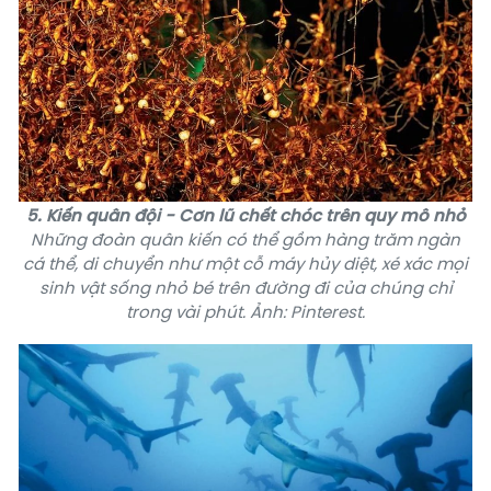
5. Kiến quân đội - Cơn lũ chết chóc trên quy mô nhỏ
Những đoàn quân kiến có thể gồm hàng trăm ngàn
cá thể, di chuyển như một cỗ máy hủy diệt, xé xác mọi
sinh vật sống nhỏ bé trên đường đi của chúng chỉ
trong vài phút. Ảnh: Pinterest.