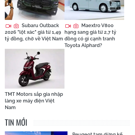
Subaru Outback
Maextro V800
2026 "lột xác" giá từ 1,49
hạng sang giá từ 2,7 tỷ
tỷ đồng, chờ về Việt Nam
đồng có gì cạnh tranh
Toyota Alphard?
TMT Motors sắp gia nhập
làng xe máy điện Việt
Nam
TIN MỚI
Peugeot tạm dừng kế