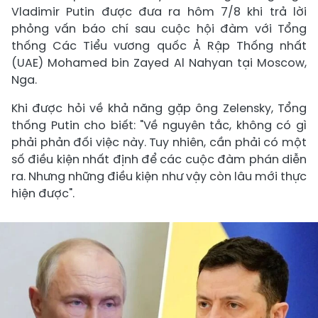
Vladimir Putin được đưa ra hôm 7/8 khi trả lời
phỏng vấn báo chí sau cuộc hội đàm với Tổng
thống Các Tiểu vương quốc Ả Rập Thống nhất
(UAE) Mohamed bin Zayed Al Nahyan tại Moscow,
Nga.
Khi được hỏi về khả năng gặp ông Zelensky, Tổng
thống Putin cho biết: "Về nguyên tắc, không có gì
phải phản đối việc này. Tuy nhiên, cần phải có một
số điều kiện nhất định để các cuộc đàm phán diễn
ra. Nhưng những điều kiện như vậy còn lâu mới thực
hiện được".