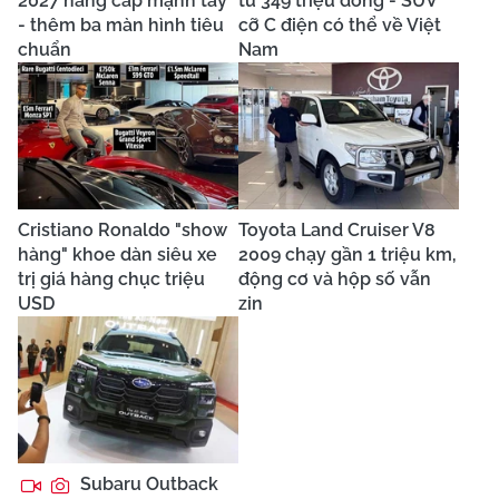
2027 nâng cấp mạnh tay
từ 349 triệu đồng - SUV
- thêm ba màn hình tiêu
cỡ C điện có thể về Việt
chuẩn
Nam
Cristiano Ronaldo "show
Toyota Land Cruiser V8
hàng" khoe dàn siêu xe
2009 chạy gần 1 triệu km,
trị giá hàng chục triệu
động cơ và hộp số vẫn
USD
zin
Subaru Outback