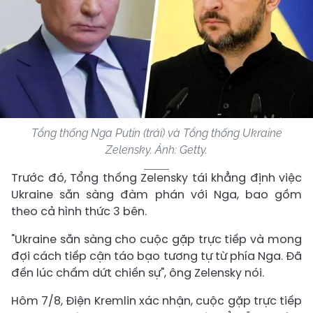
Tổng thống Nga Putin (trái) và Tổng thống Ukraine
Zelensky. Ảnh: Getty.
Trước đó, Tổng thống Zelensky tái khẳng định việc
Ukraine sẵn sàng đàm phán với Nga, bao gồm
theo cả hình thức 3 bên.
"Ukraine sẵn sàng cho cuộc gặp trực tiếp và mong
đợi cách tiếp cận táo bạo tương tự từ phía Nga. Đã
đến lúc chấm dứt chiến sự", ông Zelensky nói.
Hôm 7/8, Điện Kremlin xác nhận, cuộc gặp trực tiếp