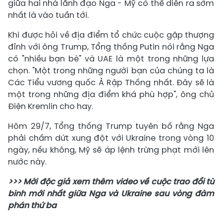
giữa hai nhà lãnh đạo Nga - Mỹ có thể diễn ra sớm
nhất là vào tuần tới.
Khi được hỏi về địa điểm tổ chức cuộc gặp thượng
đỉnh với ông Trump, Tổng thống Putin nói rằng Nga
có "nhiều bạn bè" và UAE là một trong những lựa
chọn. "Một trong những người bạn của chúng ta là
Các Tiểu vương quốc Ả Rập Thống nhất. Đây sẽ là
một trong những địa điểm khá phù hợp", ông chủ
Điện Kremlin cho hay.
Hôm 29/7, Tổng thống Trump tuyên bố rằng Nga
phải chấm dứt xung đột với Ukraine trong vòng 10
ngày, nếu không, Mỹ sẽ áp lệnh trừng phạt mới lên
nước này.
>>> Mời độc giả xem thêm video về cuộc trao đổi tù
binh mới nhất giữa Nga và Ukraine sau vòng đàm
phán thứ ba