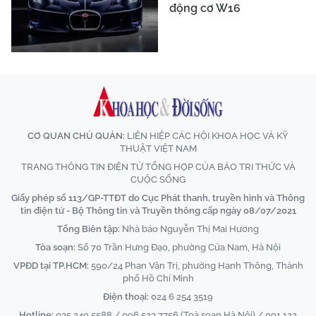
động cơ W16
CƠ QUAN CHỦ QUẢN:
LIÊN HIỆP CÁC HỘI KHOA HỌC VÀ KỸ
THUẬT VIỆT NAM
TRANG THÔNG TIN ĐIỆN TỬ TỔNG HỢP CỦA BÁO TRI THỨC VÀ
CUỘC SỐNG
Giấy phép số 113/GP-TTĐT do Cục Phát thanh, truyền hình và Thông
tin điện tử - Bộ Thông tin và Truyền thông cấp ngày 08/07/2021
Tổng Biên tập:
Nhà báo Nguyễn Thị Mai Hương
Tòa soạn:
Số 70 Trần Hưng Đạo, phường Cửa Nam, Hà Nội
VPĐD tại TP.HCM:
590/24 Phan Văn Trị, phường Hạnh Thông, Thành
phố Hồ Chí Minh
Điện thoại:
024 6 254 3519
Hotline:
035 249 5588 / 096 523 7756 (Toà soạn Hà Nội) / 091 122