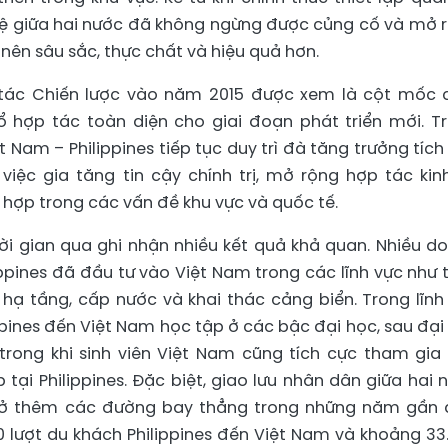
hệ giữa hai nước đã không ngừng được củng cố và mở 
ở nên sâu sắc, thực chất và hiệu quả hơn.
 tác Chiến lược vào năm 2015 được xem là cột mốc 
ổ hợp tác toàn diện cho giai đoạn phát triển mới. T
Nam – Philippines tiếp tục duy trì đà tăng trưởng tích
việc gia tăng tin cậy chính trị, mở rộng hợp tác kinh
hợp trong các vấn đề khu vực và quốc tế.
hời gian qua ghi nhận nhiều kết quả khả quan. Nhiều d
ppines đã đầu tư vào Việt Nam trong các lĩnh vực như 
 hạ tầng, cấp nước và khai thác cảng biển. Trong lĩnh
ippines đến Việt Nam học tập ở các bậc đại học, sau đại
trong khi sinh viên Việt Nam cũng tích cực tham gia
 tại Philippines. Đặc biệt, giao lưu nhân dân giữa hai 
mở thêm các đường bay thẳng trong những năm gần 
lượt du khách Philippines đến Việt Nam và khoảng 33