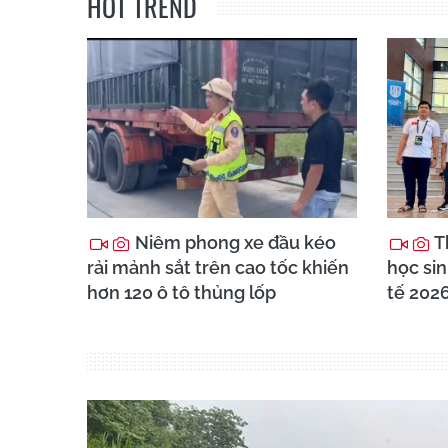
HOT TREND
Niêm phong xe đầu kéo
T
rải mảnh sắt trên cao tốc khiến
học sin
hơn 120 ô tô thủng lốp
tế 202