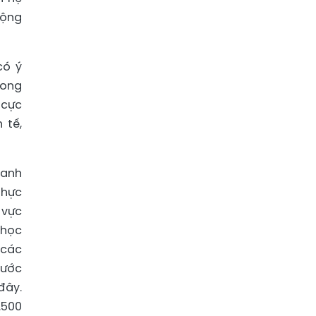
rộng
có ý
rong
 cực
 tế,
oanh
thực
 vực
 học
 các
nước
đây.
.500