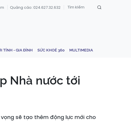
om
Quảng cáo: 024.627.32.632
ỚI TÍNH - GIA ĐÌNH
SỨC KHOẺ 360
MULTIMEDIA
p Nhà nước tới
ỳ vọng sẽ tạo thêm động lực mới cho