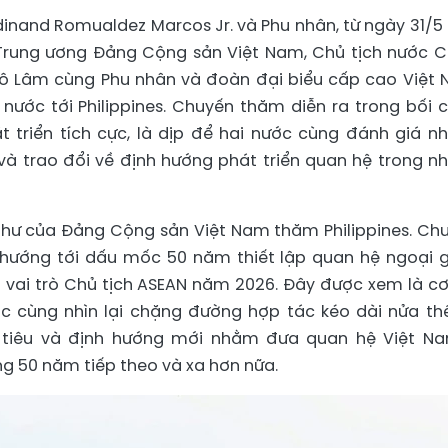
dinand Romualdez Marcos Jr. và Phu nhân, từ ngày 31/5
 Trung ương Đảng Cộng sản Việt Nam, Chủ tịch nước 
Tô Lâm cùng Phu nhân và đoàn đại biểu cấp cao Việt
ước tới Philippines. Chuyến thăm diễn ra trong bối 
triển tích cực, là dịp để hai nước cùng đánh giá n
à trao đổi về định hướng phát triển quan hệ trong n
 thư của Đảng Cộng sản Việt Nam thăm Philippines. Ch
 hướng tới dấu mốc 50 năm thiết lập quan hệ ngoại g
 vai trò Chủ tịch ASEAN năm 2026. Đây được xem là cơ
c cùng nhìn lại chặng đường hợp tác kéo dài nửa thế
 tiêu và định hướng mới nhằm đưa quan hệ Việt N
ong 50 năm tiếp theo và xa hơn nữa.