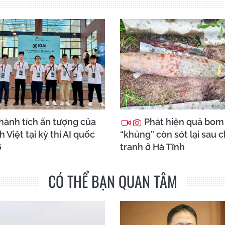
hành tích ấn tượng của
Phát hiện quả bom
h Việt tại kỳ thi AI quốc
“khủng” còn sót lại sau 
6
tranh ở Hà Tĩnh
CÓ THỂ BẠN QUAN TÂM