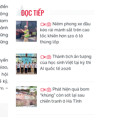
 đến
ĐỌC TIẾP
Cộng
 Nam
Niêm phong xe đầu
cảnh
kéo rải mảnh sắt trên cao
hững
tốc khiến hơn 120 ô tô
hững
thủng lốp
Thành tích ấn tượng
uyến
của học sinh Việt tại kỳ thi
iao,
AI quốc tế 2026
 hội
 kỷ,
am –
Phát hiện quả bom
“khủng” còn sót lại sau
chiến tranh ở Hà Tĩnh