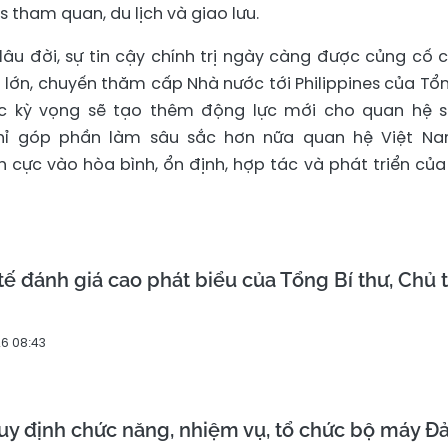
s tham quan, du lịch và giao lưu.
lâu đời, sự tin cậy chính trị ngày càng được củng cố 
lớn, chuyến thăm cấp Nhà nước tới Philippines của Tổn
ợc kỳ vọng sẽ tạo thêm động lực mới cho quan hệ 
hỉ góp phần làm sâu sắc hơn nữa quan hệ Việt N
 cực vào hòa bình, ổn định, hợp tác và phát triển của
tế đánh giá cao phát biểu của Tổng Bí thư, Chủ t
6 08:43
quy định chức năng, nhiệm vụ, tổ chức bộ máy Đ