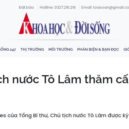
Đặt báo
Hotline: 0327.216.216
Email: toasoan@gmail.c
SỐNG 247
THỊ TRƯỜNG
MÔI TRƯỜNG
PHẢN BIỆN & BẠN ĐỌC
GI
ịch nước Tô Lâm thăm cấ
es của Tổng Bí thư, Chủ tịch nước Tô Lâm được k