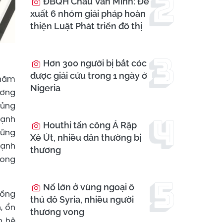
ĐBQH Châu Văn Minh: Đề
xuất 6 nhóm giải pháp hoàn
thiện Luật Phát triển đô thị
Hơn 300 người bị bắt cóc
được giải cứu trong 1 ngày ở
thăm
Nigeria
ương
củng
mạnh
Houthi tấn công Ả Rập
vững
Xê Út, nhiều dân thường bị
mạnh
thương
rong
Nổ lớn ở vùng ngoại ô
hống
thủ đô Syria, nhiều người
, ổn
thương vong
n hệ