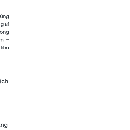
cùng
g Bí
song
am –
 khu
ịch
ảng