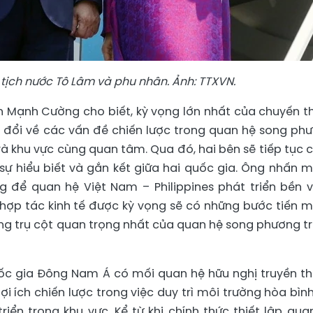
 tịch nước Tô Lâm và phu nhân. Ảnh: TTXVN.
n Mạnh Cường cho biết, kỳ vọng lớn nhất của chuyến 
ao đổi về các vấn đề chiến lược trong quan hệ song ph
à khu vực cùng quan tâm. Qua đó, hai bên sẽ tiếp tục 
g sự hiểu biết và gắn kết giữa hai quốc gia. Ông nhấn 
g để quan hệ Việt Nam – Philippines phát triển bền 
, hợp tác kinh tế được kỳ vọng sẽ có những bước tiến 
ng trụ cột quan trọng nhất của quan hệ song phương t
quốc gia Đông Nam Á có mối quan hệ hữu nghị truyền t
lợi ích chiến lược trong việc duy trì môi trường hòa bình
iển trong khu vực. Kể từ khi chính thức thiết lập qua