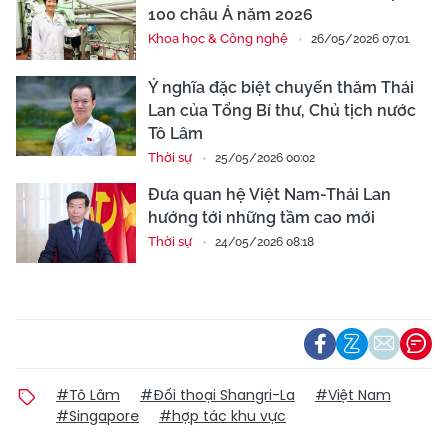
100 châu Á năm 2026
Khoa học & Công nghệ
26/05/2026 07:01
Ý nghĩa đặc biệt chuyến thăm Thái
Lan của Tổng Bí thư, Chủ tịch nước
Tô Lâm
Thời sự
25/05/2026 00:02
Đưa quan hệ Việt Nam-Thái Lan
hướng tới những tầm cao mới
Thời sự
24/05/2026 08:18
#Tô Lâm
#Đối thoại Shangri-La
#Việt Nam
#Singapore
#hợp tác khu vực