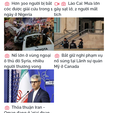
Hơn 300 người bị bắt
Lào Cai: Mưa lớn
cóc được giải cứu trong 1
gây sạt lở, 2 người mất
ngày ở Nigeria
tích
Nổ lớn ở vùng ngoại
Bắt giữ nghi phạm vụ
ô thủ đô Syria, nhiều
nổ súng tại Lãnh sự quán
người thương vong
Mỹ ở Canada
Thỏa thuận Iran -
Oman đang ở 'giai đoạn