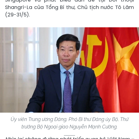
Shangri-La của Tổng Bí thư, Chủ tịch nước Tô Lâm
(29-31/5).
Ủy viên Trung ương Đảng, Phó Bí thư Đảng ủy Bộ, Thứ
trưởng Bộ Ngoại giao Nguyễn Mạnh Cường.