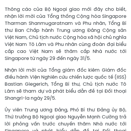
Thông cáo của Bộ Ngoại giao mới đây cho biết,
nhận lời mời của Tổng thống Cộng hòa Singapore
Tharman Shanmugaratnam và Phu nhân, Tổng Bí
thư Ban Chấp hành Trung ương Đảng Cộng sản
Việt Nam, Chủ tịch nước Cộng hòa xã hội chủ nghĩa
Việt Nam Tô Lâm và Phu nhân cùng đoàn đại biểu
cấp cao Việt Nam sẽ thăm cấp Nhà nước tới
Singapore từ ngày 29 đến ngày 31/5.
Nhận lời mời của Tổng giám đốc kiêm Giám đốc
điều hành Viện Nghiên cứu chiến lược quốc tế (IISS)
Bastian Giegerich, Tổng Bí thư, Chủ tịch nước Tô
Lâm sẽ tham dự và phát biểu dẫn đề tại Đối thoại
Shangri-la ngày 29/5.
Ủy viên Trung ương Đảng, Phó Bí thư Đảng ủy Bộ,
Thứ trưởng Bộ Ngoại giao Nguyễn Mạnh Cường trả
lời phỏng vấn trước chuyến thăm Nhà nước tới
Singapore và phát biểu dẫn đề tại Đối thoại