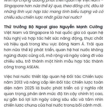
Nhìn lại chặng đường phát triển quan hệ Việt Nam –
Singapore hơn nửa thế kỷ qua, theo đồng chí, đâu là
những lĩnh vực hợp tác mang tính biểu tượng và có
chiều sâu chiến lược nhất giữa hai nước?
Thứ trưởng Bộ Ngoại giao Nguyễn Mạnh Cường
:
Việt Nam và Singapore là hai quốc gia có quan hệ
hữu nghị và hợp tác hết sức năng động, thực chất
và hiệu quả trong khu vực Đông Nam Á. Trải qua
hơn nửa thế kỷ phát triển, quan hệ hai nước không
ngừng được củng cố, mở rộng và ngày càng đi vào
chiều sâu, trở thành một hình mẫu hợp tác thành
công trong ASEAN.
Việc hai nước thiết lập quan hệ Đối tác Chiến lược
năm 2013 và nâng cấp lên Đối tác Chiến lược toàn
diện năm 2025 là bước phát triển có ý nghĩa rất
quan trọng, phản ánh mức độ tin cậy chính trị cao,
sự gắn bó lợi ích ngày càng sâu sắc và tầm nhìn
chiến lược chung của hai nước trong bối cảnh mới.