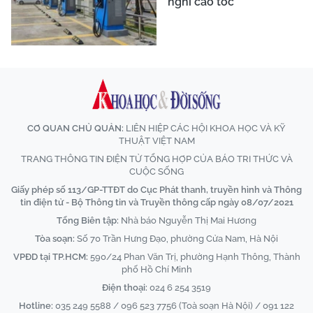
nghỉ cao tốc
CƠ QUAN CHỦ QUẢN:
LIÊN HIỆP CÁC HỘI KHOA HỌC VÀ KỸ
THUẬT VIỆT NAM
TRANG THÔNG TIN ĐIỆN TỬ TỔNG HỢP CỦA BÁO TRI THỨC VÀ
CUỘC SỐNG
Giấy phép số 113/GP-TTĐT do Cục Phát thanh, truyền hình và Thông
tin điện tử - Bộ Thông tin và Truyền thông cấp ngày 08/07/2021
Tổng Biên tập:
Nhà báo Nguyễn Thị Mai Hương
Tòa soạn:
Số 70 Trần Hưng Đạo, phường Cửa Nam, Hà Nội
VPĐD tại TP.HCM:
590/24 Phan Văn Trị, phường Hạnh Thông, Thành
phố Hồ Chí Minh
Điện thoại:
024 6 254 3519
Hotline:
035 249 5588 / 096 523 7756 (Toà soạn Hà Nội) / 091 122