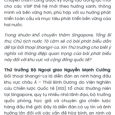
Chuyến thăm cũng được kỳ vọng tạo động lực mới
cho các VSIP thế hệ mới theo hướng xanh, thông
minh và bền vững hơn, phù hợp với xu hướng phát
triển toàn cầu và mục tiêu phát triển bền vững của
hai nước.
Trong khuôn khổ chuyến thăm Singapore, Tổng Bí
thư, Chủ tịch nước Tô Lâm sẽ có bài phát biểu dẫn
đề tại Đối thoại Shangri-La. Xin Thứ trưởng cho biết ý
nghĩa và thông điệp quan trọng của bài phát biểu
này đối với khu vực và cộng đồng quốc tế?
Thứ trưởng Bộ Ngoại giao Nguyễn Mạnh Cường
:
Đối thoại Shangri-La là diễn đàn an ninh hàng đầu
khu vực châu Á – Thái Bình Dương do Viện Nghiên
cứu Chiến lược Quốc tế (IISS) tổ chức thường niên
tại Singapore, quy tụ nhiều nhà lãnh đạo, bộ trưởng
quốc phòng, học giả và chuyên gia chiến lược
hàng đầu thế giới. Đây là diễn đàn có uy tín và ảnh
hưởng lớn đối với các vấn đề hòa bình, an ninh và