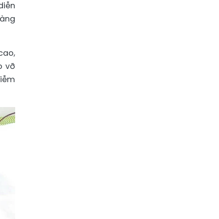
diễn
ràng
cao,
o vỡ
hiễm