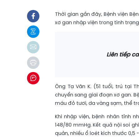
Thời gian gần đây, Bệnh viện Bện
xơ gan nhập viện trong tình trạng 
Liên tiếp c
Ông Tạ Văn K. (51 tuổi, trú tại
chuyển sang giai đoạn xơ gan. Bệ
máu đỏ tươi, da vàng sạm, thể t
Khi nhập viện, bệnh nhân tỉnh 
148/80 mmHg. Kết quả nội soi ghi
quản, nhiều ổ loét kích thước 0,5