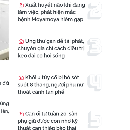
Xuất huyết não khi đang
làm việc, phát hiện mắc
bệnh Moyamoya hiếm gặp
Ung thư gan dễ tái phát,
chuyên gia chỉ cách điều trị
kéo dài cơ hội sống
Khối u tủy cổ bị bỏ sót
à đã
suốt 8 tháng, người phụ nữ
thoát cảnh tàn phế
dùng
lên,
Cạn ối từ tuần 20, sản
phụ giữ được con nhờ kỹ
thuật can thiệp bào thai