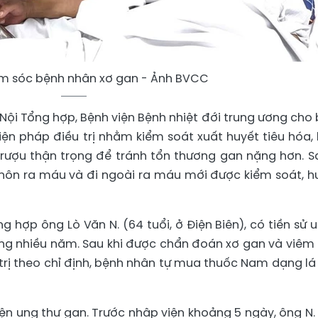
ăm sóc bệnh nhân xơ gan - Ảnh BVCC
Nội Tổng hợp, Bệnh viện Bệnh nhiệt đới trung ương cho b
iện pháp điều trị nhằm kiểm soát xuất huyết tiêu hóa,
 rượu thận trọng để tránh tổn thương gan nặng hơn. S
ng nôn ra máu và đi ngoài ra máu mới được kiểm soát, h
 hợp ông Lò Văn N. (64 tuổi, ở Điện Biên), có tiền sử 
ng nhiều năm. Sau khi được chẩn đoán xơ gan và viêm
 trị theo chỉ định, bệnh nhân tự mua thuốc Nam dạng lá
ện ung thư gan. Trước nhập viện khoảng 5 ngày, ông N.