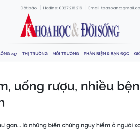
Đặt báo
Hotline: 0327.216.216
Email: toasoan@gmail.c
SỐNG 247
THỊ TRƯỜNG
MÔI TRƯỜNG
PHẢN BIỆN & BẠN ĐỌC
GI
m, uống rượu, nhiều bệ
h
hư gan… là những biến chứng nguy hiểm ở người xơ