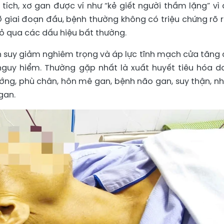
ích, xơ gan được ví như “kẻ giết người thầm lặng” vì 
 giai đoạn đầu, bệnh thường không có triệu chứng rõ 
ỏ qua các dấu hiệu bất thường.
an suy giảm nghiêm trọng và áp lực tĩnh mạch cửa tăng 
nguy hiểm. Thường gặp nhất là xuất huyết tiêu hóa d
ướng, phù chân, hôn mê gan, bệnh não gan, suy thận, n
gan.