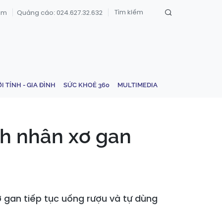
om
Quảng cáo: 024.627.32.632
ỚI TÍNH - GIA ĐÌNH
SỨC KHOẺ 360
MULTIMEDIA
nh nhân xơ gan
 gan tiếp tục uống rượu và tự dùng