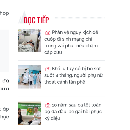
 hợp
ĐỌC TIẾP
Phản vệ nguy kịch dễ
cướp đi sinh mạng chỉ
trong vài phút nếu chậm
cấp cứu
Khối u tủy cổ bị bỏ sót
suốt 8 tháng, người phụ nữ
n đã
thoát cảnh tàn phế
i ra
10 năm sau ca lột toàn
t áp
bộ da đầu, bé gái hồi phục
thực
kỳ diệu