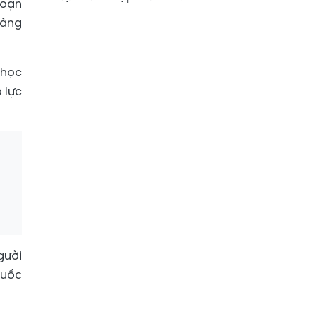
đoạn
vàng
chọc
 lực
gười
huốc