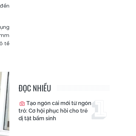
 đến
bụng
0 mm
ô tế
ĐỌC NHIỀU
Tạo ngón cái mới từ ngón
trỏ: Cơ hội phục hồi cho trẻ
dị tật bẩm sinh