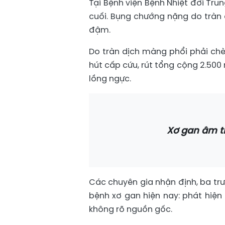
Tại Bệnh viện Bệnh Nhiệt đới Tr
cuối. Bụng chướng nặng do tràn
đậm.
Do tràn dịch màng phổi phải chè
hút cấp cứu, rút tổng cộng 2.500
lồng ngực.
Xơ gan âm t
Các chuyên gia nhận định, ba tr
bệnh xơ gan hiện nay: phát hiện 
không rõ nguồn gốc.