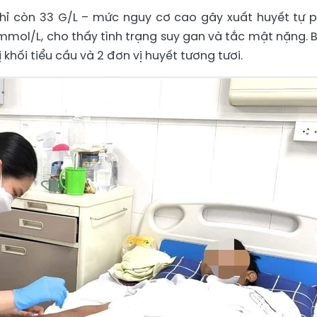
hỉ còn 33 G/L – mức nguy cơ cao gây xuất huyết tự p
6 mmol/L, cho thấy tình trạng suy gan và tắc mật nặng. 
 khối tiểu cầu và 2 đơn vị huyết tương tươi.