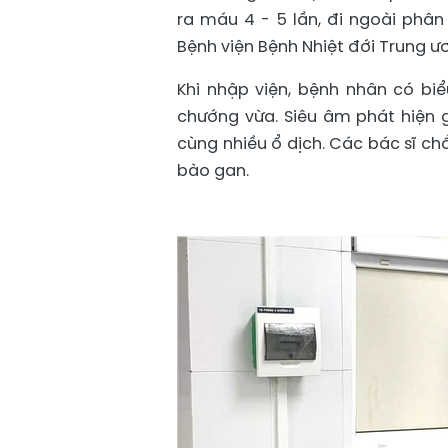
ra máu 4 - 5 lần, đi ngoài phân
Bệnh viện Bệnh Nhiệt đới Trung ư
Khi nhập viện, bệnh nhân có biể
chướng vừa. Siêu âm phát hiện
cùng nhiều ổ dịch. Các bác sĩ c
bào gan.