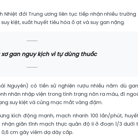
h Nhiệt đới Trung ương liên tục tiếp nhận nhiều trường
suy kiệt, xuất huyết tiêu hóa ồ ạt và suy gan nặng.
a xơ gan nguy kịch vì tự dùng thuốc
 Thái Nguyên) có tiền sử nghiện rượu nhiều năm dù ga
nh nhân nhập viện trong tình trạng nôn ra máu, đi ngoà
rạng suy kiệt và củng mạc mắt vàng đậm.
nhưng kích động mạnh, mạch nhanh 100 lần/phút, huyế
 nhận giãn tĩnh mạch thực quản độ II ở đoạn 1/3 dưới 
 - 0,6 cm gây viêm dạ dày cấp.