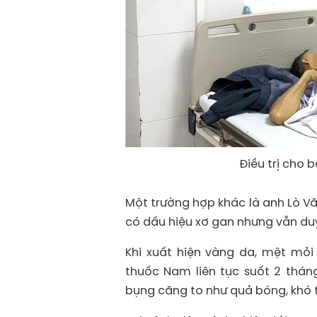
Điều trị cho
Một trường hợp khác là anh Lò Vă
có dấu hiệu xơ gan nhưng vẫn du
Khi xuất hiện vàng da, mệt mỏ
thuốc Nam liên tục suốt 2 tháng
bụng căng to như quả bóng, khó 