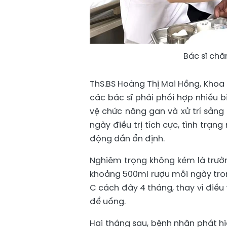
Bác sĩ ch
ThS.BS Hoàng Thị Mai Hồng, Khoa 
các bác sĩ phải phối hợp nhiều b
vệ chức năng gan và xử trí sảng
ngày điều trị tích cực, tình trạ
động dần ổn định.
Nghiêm trọng không kém là trường
khoảng 500ml rượu mỗi ngày tro
C cách đây 4 tháng, thay vì điều
để uống.
Hai tháng sau, bệnh nhân phát hi