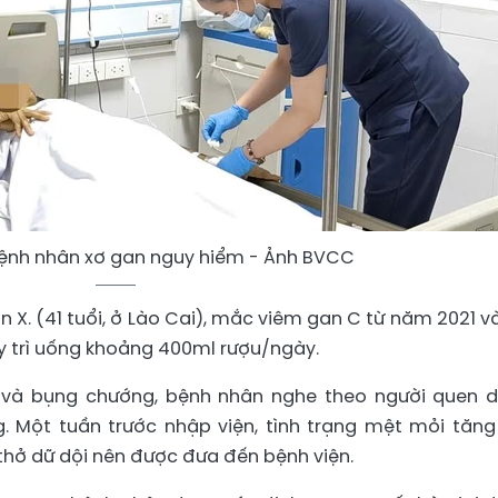
 bệnh nhân xơ gan nguy hiểm - Ảnh BVCC
n X. (41 tuổi, ở Lào Cai), mắc viêm gan C từ năm 2021 v
y trì uống khoảng 400ml rượu/ngày.
i và bụng chướng, bệnh nhân nghe theo người quen 
. Một tuần trước nhập viện, tình trạng mệt mỏi tăng 
thở dữ dội nên được đưa đến bệnh viện.