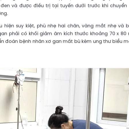
 đen và được điều trị tại tuyến dưới trước khi chuyển
ơng.
u hiện suy kiệt, phù nhẹ hai chân, vàng mắt nhẹ và 
 gan phải có khối giảm âm kích thước khoảng 70 x 8
hẩn đoán bệnh nhân xơ gan mất bù kèm ung thư biểu m