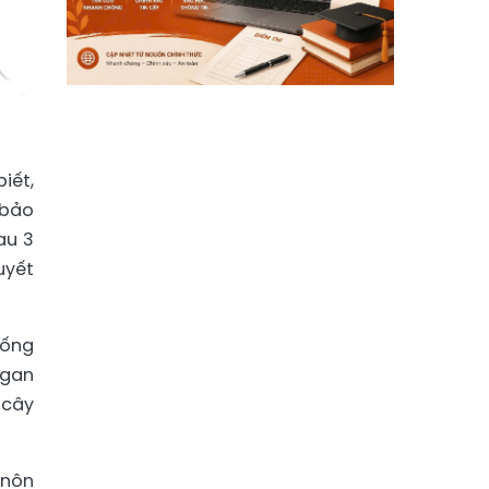
iết,
 bảo
au 3
uyết
uống
 gan
 cây
 nôn