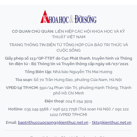
CƠ QUAN CHỦ QUẢN:
LIÊN HIỆP CÁC HỘI KHOA HỌC VÀ KỸ
THUẬT VIỆT NAM
TRANG THÔNG TIN ĐIỆN TỬ TỔNG HỢP CỦA BÁO TRI THỨC VÀ
CUỘC SỐNG
Giấy phép số 113/GP-TTĐT do Cục Phát thanh, truyền hình và Thông
tin điện tử - Bộ Thông tin và Truyền thông cấp ngày 08/07/2021
Tổng Biên tập:
Nhà báo Nguyễn Thị Mai Hương
Tòa soạn:
Số 70 Trần Hưng Đạo, phường Cửa Nam, Hà Nội
VPĐD tại TP.HCM:
590/24 Phan Văn Trị, phường Hạnh Thông, Thành
phố Hồ Chí Minh
Điện thoại:
024 6 254 3519
Hotline:
035 249 5588 / 096 523 7756 (Toà soạn Hà Nội) / 091 122
1222 (VPĐD TPHCM)
Email:
baotrithuccuocsong@kienthuc.net.vn
-
tkts@kienthuc.net.vn