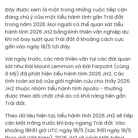
Đây được xem là một trong những cuộc tiếp cận
đáng chú ý của một tiểu hành tinh gần Trái đất
trong năm 2026. Mọi người có thể quan sát tiểu
hành tinh 2026 JH2 bằng kính thiên văn nghiệp dư
khi nó bay sượt qua Trái đất ở khoảng cách cực
gần vào ngày 19/5 tới đây.
Vài ngày trước, các nhà thiên văn tại các đài quan
sát như Đài Mount Lemmon và Đài Farpoint (cùng
ở Mỹ) đã phát hiện tiểu hành tinh 2026 JH2. Các
tính toán sơ bộ của giới nghiên cứu cho thấy 2026
JH2 thuộc nhóm tiểu hành tinh Apollo - thường
được theo dõi chặt chẽ do có khả năng tiến gần
Trái đất.
Theo dữ liệu hiện tại, tiểu hành tinh 2026 JH2 sẽ tiếp
cận Mặt trăng trước khi bay ngang Trái đất. Vào
khoảng 18h51 giờ UTC ngày 18/5 (tức 1h51 ngày 19/5
theo giờ Việt Nam), 2026 JH2 sẽ cách Mặt trăng