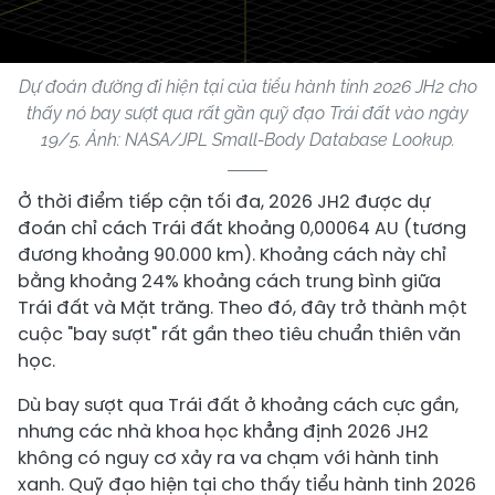
Dự đoán đường đi hiện tại của tiểu hành tinh 2026 JH2 cho
thấy nó bay sượt qua rất gần quỹ đạo Trái đất vào ngày
19/5. Ảnh: NASA/JPL Small-Body Database Lookup.
Ở thời điểm tiếp cận tối đa, 2026 JH2 được dự
đoán chỉ cách Trái đất khoảng 0,00064 AU (tương
đương khoảng 90.000 km). Khoảng cách này chỉ
bằng khoảng 24% khoảng cách trung bình giữa
Trái đất và Mặt trăng. Theo đó, đây trở thành một
cuộc "bay sượt" rất gần theo tiêu chuẩn thiên văn
học.
Dù bay sượt qua Trái đất ở khoảng cách cực gần,
nhưng các nhà khoa học khẳng định 2026 JH2
không có nguy cơ xảy ra va chạm với hành tinh
xanh. Quỹ đạo hiện tại cho thấy tiểu hành tinh 2026