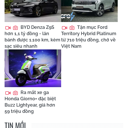
BYD Denza Z9S
Tận mục Ford
hơn 1,1 tỷ đồng - lăn
Territory Hybrid Platinum
bánh được 1.100 km, kèm
từ 710 triệu đồng, chờ về
sạc siêu nhanh
Việt Nam
Ra mắt xe ga
Honda Giorno+ đặc biệt
Buzz Lightyear, giá hơn
59 triệu đồng
TIN MỚI