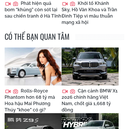
Phát hiện quả
Khởi tố Khánh
bom “khủng” còn sót lại
Sky, Hồ Văn Khoa và Trần
sau chiến tranh ở Hà Tĩnh
Đình Tiệp vì mâu thuẫn
mạng xã hội
CÓ THỂ BẠN QUAN TÂM
Rolls-Royce
Cận cảnh BMW X1
Phantom hơn 68 tỷ mà
2026 chính hãng Việt
Hoa hậu Mai Phương
Nam, chốt giá 1,668 tỷ
Thúy "khoe" có gì?
đồng