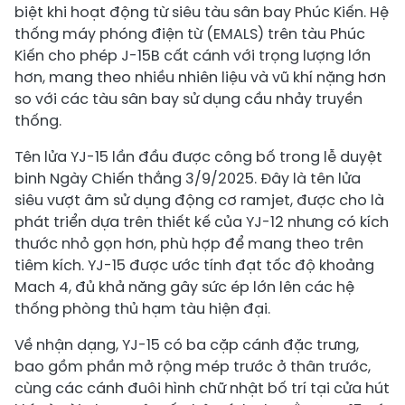
biệt khi hoạt động từ siêu tàu sân bay Phúc Kiến. Hệ
thống máy phóng điện từ (EMALS) trên tàu Phúc
Kiến cho phép J-15B cất cánh với trọng lượng lớn
hơn, mang theo nhiều nhiên liệu và vũ khí nặng hơn
so với các tàu sân bay sử dụng cầu nhảy truyền
thống.
Tên lửa YJ-15 lần đầu được công bố trong lễ duyệt
binh Ngày Chiến thắng 3/9/2025. Đây là tên lửa
siêu vượt âm sử dụng động cơ ramjet, được cho là
phát triển dựa trên thiết kế của YJ-12 nhưng có kích
thước nhỏ gọn hơn, phù hợp để mang theo trên
tiêm kích. YJ-15 được ước tính đạt tốc độ khoảng
Mach 4, đủ khả năng gây sức ép lớn lên các hệ
thống phòng thủ hạm tàu hiện đại.
Về nhận dạng, YJ-15 có ba cặp cánh đặc trưng,
bao gồm phần mở rộng mép trước ở thân trước,
cùng các cánh đuôi hình chữ nhật bố trí tại cửa hút