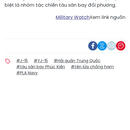
biệt là nhóm tác chiến tàu sân bay đối phương.
Military Watch
Xem link nguồn
#J-15
#YJ-15
#Hải quân Trung Quốc
#tàu sân bay Phúc Kiến
#tên lửa chống hạm
#PLA Navy