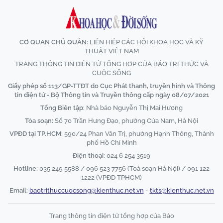
CƠ QUAN CHỦ QUẢN:
LIÊN HIỆP CÁC HỘI KHOA HỌC VÀ KỸ
THUẬT VIỆT NAM
TRANG THÔNG TIN ĐIỆN TỬ TỔNG HỢP CỦA BÁO TRI THỨC VÀ
CUỘC SỐNG
Giấy phép số 113/GP-TTĐT do Cục Phát thanh, truyền hình và Thông
tin điện tử - Bộ Thông tin và Truyền thông cấp ngày 08/07/2021
Tổng Biên tập:
Nhà báo Nguyễn Thị Mai Hương
Tòa soạn:
Số 70 Trần Hưng Đạo, phường Cửa Nam, Hà Nội
VPĐD tại TP.HCM:
590/24 Phan Văn Trị, phường Hạnh Thông, Thành
phố Hồ Chí Minh
Điện thoại:
024 6 254 3519
Hotline:
035 249 5588 / 096 523 7756 (Toà soạn Hà Nội) / 091 122
1222 (VPĐD TPHCM)
Email:
baotrithuccuocsong@kienthuc.net.vn
-
tkts@kienthuc.net.vn
Trang thông tin điện tử tổng hợp của Báo