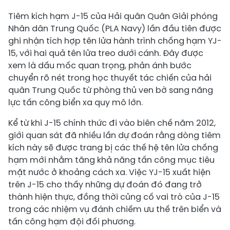
Tiêm kích hạm J-15 của Hải quân Quân Giải phóng
Nhân dân Trung Quốc (PLA Navy) lần đầu tiên được
ghi nhận tích hợp tên lửa hành trình chống hạm YJ-
15, với hai quả tên lửa treo dưới cánh. Đây được
xem là dấu mốc quan trọng, phản ánh bước
chuyển rõ nét trong học thuyết tác chiến của hải
quân Trung Quốc từ phòng thủ ven bờ sang năng
lực tấn công biển xa quy mô lớn.
Kể từ khi J-15 chính thức đi vào biên chế năm 2012,
giới quan sát đã nhiều lần dự đoán rằng dòng tiêm
kích này sẽ được trang bị các thế hệ tên lửa chống
hạm mới nhằm tăng khả năng tấn công mục tiêu
mặt nước ở khoảng cách xa. Việc YJ-15 xuất hiện
trên J-15 cho thấy những dự đoán đó đang trở
thành hiện thực, đồng thời củng cố vai trò của J-15
trong các nhiệm vụ đánh chiếm ưu thế trên biển và
tấn công hạm đội đối phương.