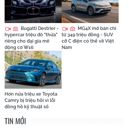
Bugatti Destrier -
MG4X mở bán chỉ
hypercar triệu đô "thửa"
từ 349 triệu đồng - SUV
riêng cho đại gia mê
cỡ C điện có thể về Việt
động cơ W16
Nam
Hơn nửa triệu xe Toyota
Camry bị triệu hồi vì lỗi
đồng hồ kỹ thuật số
TIN MỚI