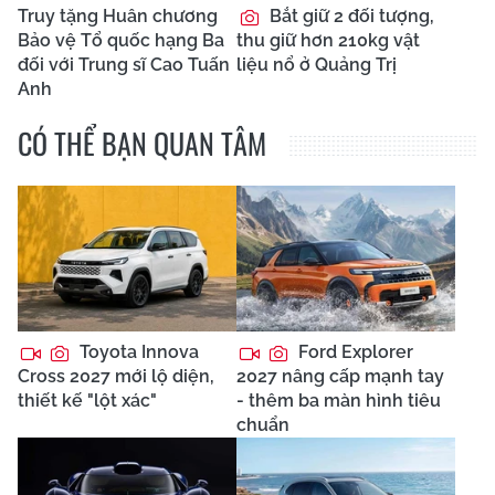
Truy tặng Huân chương
Bắt giữ 2 đối tượng,
Bảo vệ Tổ quốc hạng Ba
thu giữ hơn 210kg vật
đối với Trung sĩ Cao Tuấn
liệu nổ ở Quảng Trị
Anh
CÓ THỂ BẠN QUAN TÂM
Toyota Innova
Ford Explorer
Cross 2027 mới lộ diện,
2027 nâng cấp mạnh tay
thiết kế "lột xác"
- thêm ba màn hình tiêu
chuẩn