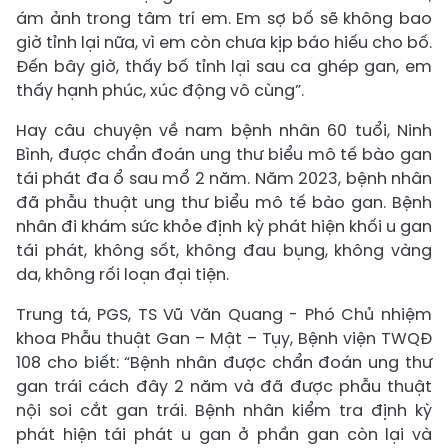
ám ảnh trong tâm trí em. Em sợ bố sẽ không bao
giờ tỉnh lại nữa, vì em còn chưa kịp báo hiếu cho bố.
Đến bây giờ, thấy bố tỉnh lại sau ca ghép gan, em
thấy hạnh phúc, xúc động vô cùng”.
Hay câu chuyện về nam bệnh nhân 60 tuổi, Ninh
Bình, được chẩn đoán ung thư biểu mô tế bào gan
tái phát đa ổ sau mổ 2 năm. Năm 2023, bệnh nhân
đã phẫu thuật ung thư biểu mô tế bào gan. Bệnh
nhân đi khám sức khỏe định kỳ phát hiện khối u gan
tái phát, không sốt, không đau bụng, không vàng
da, không rối loạn đại tiện.
Trung tá, PGS, TS Vũ Văn Quang - Phó Chủ nhiệm
khoa Phẫu thuật Gan – Mật – Tụy, Bệnh viện TWQĐ
108 cho biết: “Bệnh nhân được chẩn đoán ung thư
gan trái cách đây 2 năm và đã được phẫu thuật
nội soi cắt gan trái. Bệnh nhân kiểm tra định kỳ
phát hiện tái phát u gan ở phần gan còn lại và