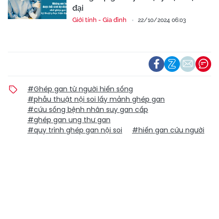
đại
Giới tính - Gia đình
22/10/2024 06:03
#Ghép gan từ người hiến sống
#phẫu thuật nội soi lấy mảnh ghép gan
#cứu sống bệnh nhân suy gan cấp
#ghép gan ung thư gan
#quy trình ghép gan nội soi
#hiến gan cứu người