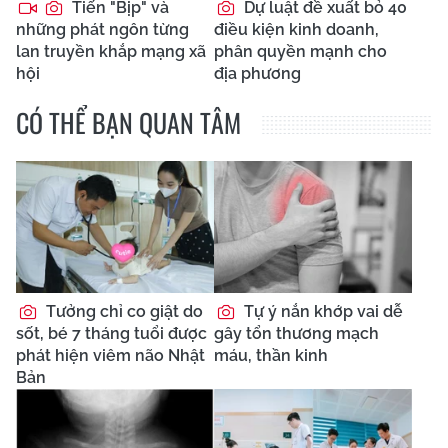
Tiến "Bịp" và
Dự luật đề xuất bỏ 40
những phát ngôn từng
điều kiện kinh doanh,
lan truyền khắp mạng xã
phân quyền mạnh cho
hội
địa phương
CÓ THỂ BẠN QUAN TÂM
Tưởng chỉ co giật do
Tự ý nắn khớp vai dễ
sốt, bé 7 tháng tuổi được
gây tổn thương mạch
phát hiện viêm não Nhật
máu, thần kinh
Bản