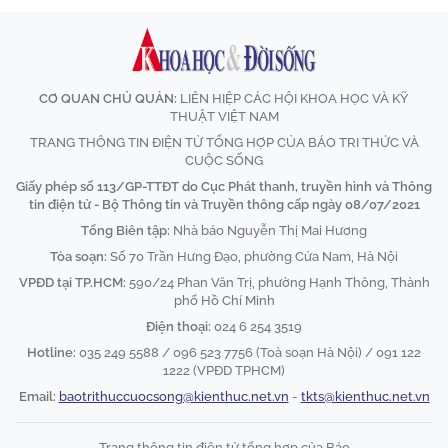
CƠ QUAN CHỦ QUẢN:
LIÊN HIỆP CÁC HỘI KHOA HỌC VÀ KỸ
THUẬT VIỆT NAM
TRANG THÔNG TIN ĐIỆN TỬ TỔNG HỢP CỦA BÁO TRI THỨC VÀ
CUỘC SỐNG
Giấy phép số 113/GP-TTĐT do Cục Phát thanh, truyền hình và Thông
tin điện tử - Bộ Thông tin và Truyền thông cấp ngày 08/07/2021
Tổng Biên tập:
Nhà báo Nguyễn Thị Mai Hương
Tòa soạn:
Số 70 Trần Hưng Đạo, phường Cửa Nam, Hà Nội
VPĐD tại TP.HCM:
590/24 Phan Văn Trị, phường Hạnh Thông, Thành
phố Hồ Chí Minh
Điện thoại:
024 6 254 3519
Hotline:
035 249 5588 / 096 523 7756 (Toà soạn Hà Nội) / 091 122
1222 (VPĐD TPHCM)
Email:
baotrithuccuocsong@kienthuc.net.vn
-
tkts@kienthuc.net.vn
Trang thông tin điện tử tổng hợp của Báo