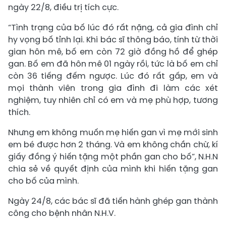
ngày 22/8, điều trị tích cực.
“Tình trạng của bố lúc đó rất nặng, cả gia đình chỉ
hy vọng bố tỉnh lại. Khi bác sĩ thông báo, tính từ thời
gian hôn mê, bố em còn 72 giờ đồng hồ để ghép
gan. Bố em đã hôn mê 01 ngày rồi, tức là bố em chỉ
còn 36 tiếng đếm ngược. Lúc đó rất gấp, em và
mọi thành viên trong gia đình đi làm các xét
nghiệm, tuy nhiên chỉ có em và mẹ phù hợp, tương
thích.
Nhưng em không muốn mẹ hiến gan vì mẹ mới sinh
em bé được hơn 2 tháng. Và em không chần chừ, kí
giấy đồng ý hiến tặng một phần gan cho bố”, N.H.N
chia sẻ về quyết định của mình khi hiến tặng gan
cho bố của mình.
Ngày 24/8, các bác sĩ đã tiến hành ghép gan thành
công cho bệnh nhân N.H.V.