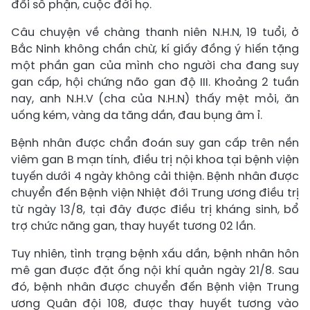
đổi số phận, cuộc đời họ.
Câu chuyện về chàng thanh niên N.H.N, 19 tuổi, ở
Bắc Ninh không chần chừ, kí giấy đồng ý hiến tặng
một phần gan của mình cho người cha đang suy
gan cấp, hội chứng não gan độ III. Khoảng 2 tuần
nay, anh N.H.V (cha của N.H.N) thấy mệt mỏi, ăn
uống kém, vàng da tăng dần, đau bụng âm ỉ.
Bệnh nhân được chẩn đoán suy gan cấp trên nền
viêm gan B mạn tính, điều trị nội khoa tại bệnh viện
tuyến dưới 4 ngày không cải thiện. Bệnh nhân được
chuyển đến Bệnh viện Nhiệt đới Trung ương điều trị
từ ngày 13/8, tại đây được điều trị kháng sinh, bổ
trợ chức năng gan, thay huyết tương 02 lần.
Tuy nhiên, tình trạng bệnh xấu dần, bệnh nhân hôn
mê gan được đặt ống nội khí quản ngày 21/8. Sau
đó, bệnh nhân được chuyển đến Bệnh viện Trung
ương Quân đội 108, được thay huyết tương vào