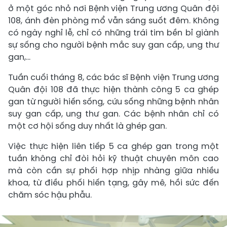
ở một góc nhỏ nơi Bệnh viện Trung ương Quân đội
108, ánh đèn phòng mổ vẫn sáng suốt đêm. Không
có ngày nghỉ lễ, chỉ có những trái tim bền bỉ giành
sự sống cho người bệnh mắc suy gan cấp, ung thư
gan,…
Tuần cuối tháng 8, các bác sĩ Bệnh viện Trung ương
Quân đội 108 đã thực hiện thành công 5 ca ghép
gan từ người hiến sống, cứu sống những bệnh nhân
suy gan cấp, ung thư gan. Các bệnh nhân chỉ có
một cơ hội sống duy nhất là ghép gan.
Việc thực hiện liên tiếp 5 ca ghép gan trong một
tuần không chỉ đòi hỏi kỹ thuật chuyên môn cao
mà còn cần sự phối hợp nhịp nhàng giữa nhiều
khoa, từ điều phối hiến tạng, gây mê, hồi sức đến
chăm sóc hậu phẫu.