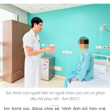
Sức khỏe của người hiến và người nhận của các ca ghép
đều hồi phục tốt - Ảnh BVCC
Em N.H.N xúc động chia sẻ: “Hình ảnh bố hôn mê,