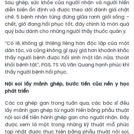
Sau ghép, sức khỏe của người nhận và người hiến
diễn biến ổn định và được theo dõi đánh giá chặt
chẽ. 5 bệnh nhân từng đứng giữa ranh giới sống –
chết, giờ đang hồi phục tốt, đây chính là món quà
quý báu dành cho những người thầy thuốc quân y.
“Có lẽ, không gì thiêng liêng hơn độc lập của một
dân tộc, và cũng không gì quý giá hơn khoảnh khắc
thấy người bệnh được hồi sinh một lần nữa, thoát
khỏi bệnh tật”, PGS, TS Vũ Văn Quang hạnh phúc khi
thấy người bệnh hồi phục.
Nội soi lấy mảnh ghép, bước tiến của nền y học
phát triển
Các ca ghép gan trong tuần qua, các bác sĩ đều
lấy mảnh gan ghép từ người hiến bằng phẫu thuật
nội soi để tiến hành ghép gan cho người nhận. Đây
được xem là một trong những kỹ thuật mổ phức
tạp nhất được thực hiện bằng phẫu thuật nội soi,