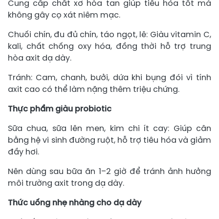
Cung cấp chất xơ hòa tan giúp tiêu hóa tốt mà
không gây cọ xát niêm mạc.
Chuối chín, đu đủ chín, táo ngọt, lê: Giàu vitamin C,
kali, chất chống oxy hóa, đồng thời hỗ trợ trung
hòa axit dạ dày.
Tránh: Cam, chanh, bưởi, dứa khi bụng đói vì tính
axit cao có thể làm nặng thêm triệu chứng.
Thực phẩm giàu probiotic
Sữa chua, sữa lên men, kim chi ít cay: Giúp cân
bằng hệ vi sinh đường ruột, hỗ trợ tiêu hóa và giảm
đầy hơi.
Nên dùng sau bữa ăn 1–2 giờ để tránh ảnh hưởng
môi trường axit trong dạ dày.
Thức uống nhẹ nhàng cho dạ dày