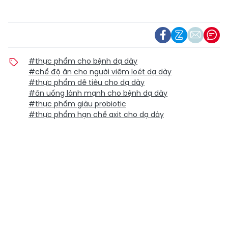
#thực phẩm cho bệnh dạ dày
#chế độ ăn cho người viêm loét dạ dày
#thực phẩm dễ tiêu cho dạ dày
#ăn uống lành mạnh cho bệnh dạ dày
#thực phẩm giàu probiotic
#thực phẩm hạn chế axit cho dạ dày