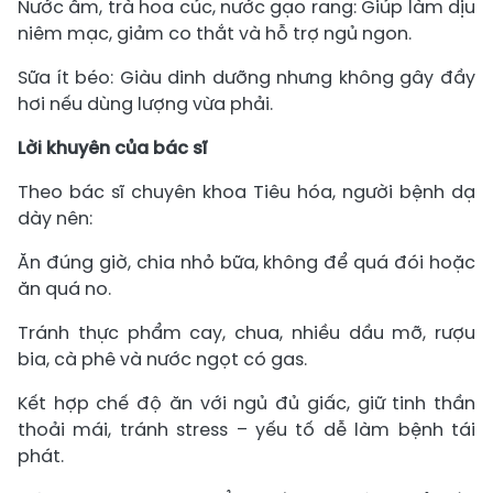
Nước ấm, trà hoa cúc, nước gạo rang: Giúp làm dịu
niêm mạc, giảm co thắt và hỗ trợ ngủ ngon.
Sữa ít béo: Giàu dinh dưỡng nhưng không gây đầy
hơi nếu dùng lượng vừa phải.
Lời khuyên của bác sĩ
Theo bác sĩ chuyên khoa Tiêu hóa, người bệnh dạ
dày nên:
Ăn đúng giờ, chia nhỏ bữa, không để quá đói hoặc
ăn quá no.
Tránh thực phẩm cay, chua, nhiều dầu mỡ, rượu
bia, cà phê và nước ngọt có gas.
Kết hợp chế độ ăn với ngủ đủ giấc, giữ tinh thần
thoải mái, tránh stress – yếu tố dễ làm bệnh tái
phát.