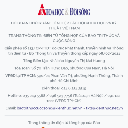
CƠ QUAN CHỦ QUẢN:
LIÊN HIỆP CÁC HỘI KHOA HỌC VÀ KỸ
THUẬT VIỆT NAM
TRANG THÔNG TIN ĐIỆN TỬ TỔNG HỢP CỦA BÁO TRI THỨC VÀ
CUỘC SỐNG
Giấy phép số 113/GP-TTĐT do Cục Phát thanh, truyền hình và Thông
tin điện tử - Bộ Thông tin và Truyền thông cấp ngày 08/07/2021
Tổng Biên tập:
Nhà báo Nguyễn Thị Mai Hương
Tòa soạn:
Số 70 Trần Hưng Đạo, phường Cửa Nam, Hà Nội
VPĐD tại TP.HCM:
590/24 Phan Văn Trị, phường Hạnh Thông, Thành
phố Hồ Chí Minh
Điện thoại:
024 6 254 3519
Hotline:
035 249 5588 / 096 523 7756 (Toà soạn Hà Nội) / 091 122
1222 (VPĐD TPHCM)
Email:
baotrithuccuocsong@kienthuc.net.vn
-
tkts@kienthuc.net.vn
Trang thông tin điện tử tổng hợp của Báo