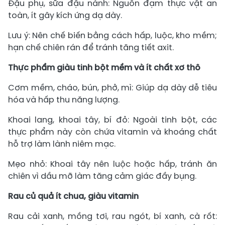
Đậu phụ, sữa đậu nành: Nguồn đạm thực vật an
toàn, ít gây kích ứng dạ dày.
Lưu ý: Nên chế biến bằng cách hấp, luộc, kho mềm;
hạn chế chiên rán để tránh tăng tiết axit.
Thực phẩm giàu tinh bột mềm và ít chất xơ thô
Cơm mềm, cháo, bún, phở, mì: Giúp dạ dày dễ tiêu
hóa và hấp thu năng lượng.
Khoai lang, khoai tây, bí đỏ: Ngoài tinh bột, các
thực phẩm này còn chứa vitamin và khoáng chất
hỗ trợ làm lành niêm mạc.
Mẹo nhỏ: Khoai tây nên luộc hoặc hấp, tránh ăn
chiên vì dầu mỡ làm tăng cảm giác đầy bụng.
Rau củ quả ít chua, giàu vitamin
Rau cải xanh, mồng tơi, rau ngót, bí xanh, cà rốt: