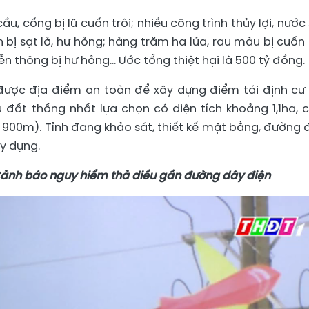
u, cống bị lũ cuốn trôi; nhiều công trình thủy lợi, nước 
n bị sạt lở, hư hỏng; hàng trăm ha lúa, rau màu bị cuốn t
ễn thông bị hư hỏng… Ước tổng thiệt hại là 500 tỷ đồng.
 được địa điểm an toàn để xây dựng điểm tái định cư
đất thống nhất lựa chọn có diện tích khoảng 1,1ha, 
 900m). Tỉnh đang khảo sát, thiết kế mặt bằng, đường đ
y dựng.
ảnh báo nguy hiểm thả diều gần đường dây điện