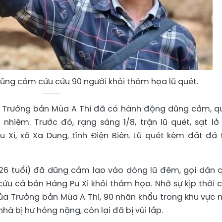
ũng cảm cứu cứu 90 người khỏi thảm họa lũ quét.
, Trưởng bản Mùa A Thi đã có hành động dũng cảm, q
hiệm. Trước đó, rạng sáng 1/8, trận lũ quét, sạt lở
Xi, xã Xa Dung, tỉnh Điện Biên. Lũ quét kèm đất đá 
26 tuổi) đã dũng cảm lao vào dòng lũ đêm, gọi dân 
cứu cả bản Háng Pu Xi khỏi thảm họa. Nhờ sự kịp thời 
a Trưởng bản Mùa A Thi, 90 nhân khẩu trong khu vực 
hà bị hư hỏng nặng, còn lại đã bị vùi lấp.