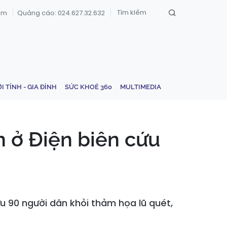
om
Quảng cáo: 024.627.32.632
ỚI TÍNH - GIA ĐÌNH
SỨC KHOẺ 360
MULTIMEDIA
 ở Điện biên cứu
 90 người dân khỏi thảm họa lũ quét,