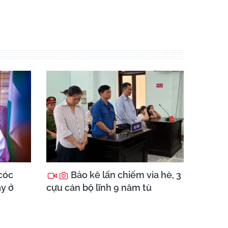
cóc
Bảo kê lấn chiếm vỉa hè, 3
ày ở
cựu cán bộ lĩnh 9 năm tù