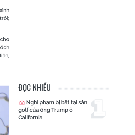
sinh
rôi;
 cho
cách
iện,
ĐỌC NHIỀU
Nghi phạm bị bắt tại sân
golf của ông Trump ở
California