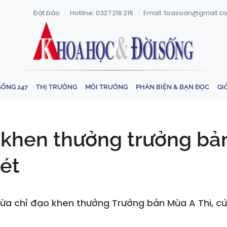
Đặt báo
Hotline: 0327.216.216
Email: toasoan@gmail.c
SỐNG 247
THỊ TRƯỜNG
MÔI TRƯỜNG
PHẢN BIỆN & BẠN ĐỌC
GI
 khen thưởng trưởng bản
uét
ừa chỉ đạo khen thưởng Trưởng bản Mùa A Thi, cứu