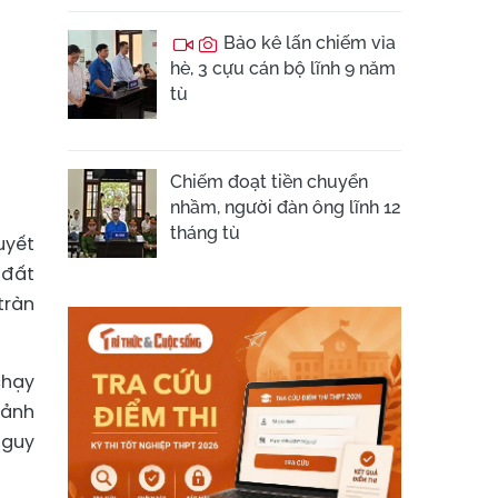
Bảo kê lấn chiếm vỉa
hè, 3 cựu cán bộ lĩnh 9 năm
tù
Chiếm đoạt tiền chuyển
nhầm, người đàn ông lĩnh 12
tháng tù
uyết
 đất
tràn
chạy
cảnh
nguy