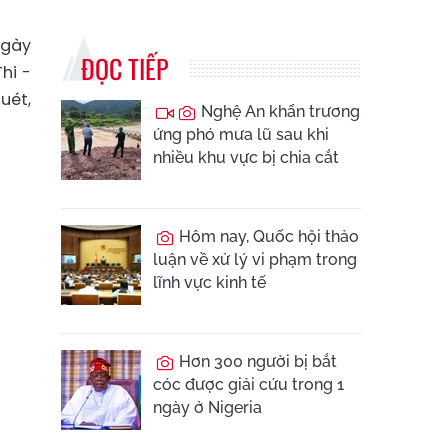
ngày
ĐỌC TIẾP
hi -
uét,
Nghệ An khẩn trương
ứng phó mưa lũ sau khi
nhiều khu vực bị chia cắt
Hôm nay, Quốc hội thảo
luận về xử lý vi phạm trong
lĩnh vực kinh tế
Hơn 300 người bị bắt
cóc được giải cứu trong 1
ngày ở Nigeria