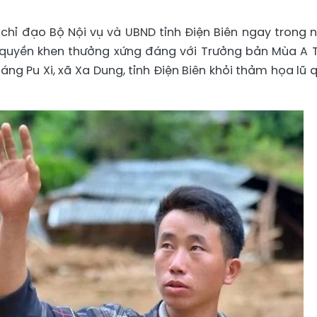
hỉ đạo Bộ Nội vụ và UBND tỉnh Điện Biên ngay trong 
 quyền khen thưởng xứng đáng với Trưởng bản Mùa A T
ng Pu Xi, xã Xa Dung, tỉnh Điện Biên khỏi thảm họa lũ q