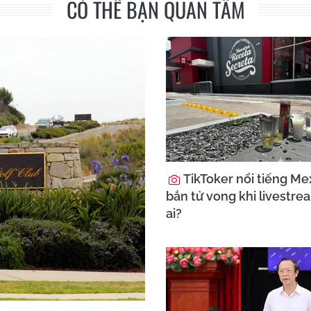
CÓ THỂ BẠN QUAN TÂM
TikToker nổi tiếng Mex
bắn tử vong khi livestre
ai?