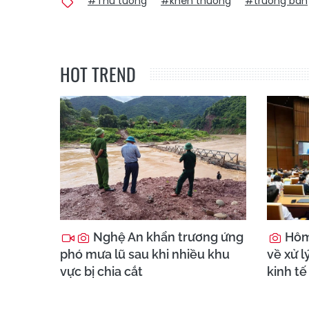
#Thủ tướng
#khen thưởng
#trưởng bản
HOT TREND
Nghệ An khẩn trương ứng
Hôm 
phó mưa lũ sau khi nhiều khu
về xử l
vực bị chia cắt
kinh tế