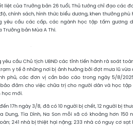
liệt của Trưởng bản 26 tuổi, Thủ tướng chỉ đạo các đơ
ộ, chính sách, hình thức biểu dương, khen thưởng phù 
ng yêu cầu các cấp, các ngành học tập tấm gương 
 Trưởng bản Mùa A Thi.
yêu cầu Chủ tịch UBND các tỉnh tiến hành rà soát toà
 trạm y tế ở những nơi bị ảnh hưởng bởi đợt mưa lũ vừa 
nh phủ, các đơn vị cần báo cáo trong ngày 5/8/202
 bảo đảm cho việc chữa trị cho người dân và học tập
 học mới.
đến 17h ngày 3/8, đã có 10 người bị chết, 12 người bị thư
Xa Dung, Tìa Dình, Na Son mỗi xã có khoảng hơn 150 n
oàn; 241 nhà bị thiệt hại nặng; 233 nhà có nguy cơ sạt l