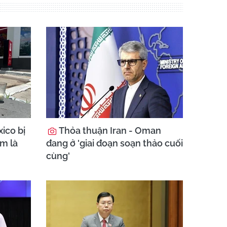
ico bị
Thỏa thuận Iran - Oman
am là
đang ở 'giai đoạn soạn thảo cuối
cùng'