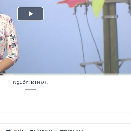
Play
Video
Nguồn: ĐTHĐT.