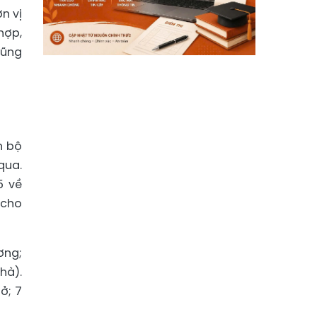
n vị
hợp,
dũng
n bộ
qua.
5 về
 cho
ơng;
hà).
ở; 7