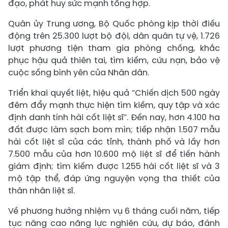
đạo, phát huy sức mạnh tổng hợp.
Quân ủy Trung ương, Bộ Quốc phòng kịp thời điều
động trên 25.300 lượt bộ đội, dân quân tự vệ, 1.726
lượt phương tiện tham gia phòng chống, khắc
phục hậu quả thiên tai, tìm kiếm, cứu nạn, bảo vệ
cuộc sống bình yên của Nhân dân.
Triển khai quyết liệt, hiệu quả “Chiến dịch 500 ngày
đêm đẩy mạnh thực hiện tìm kiếm, quy tập và xác
định danh tính hài cốt liệt sĩ”. Đến nay, hơn 4.100 ha
đất được làm sạch bom mìn; tiếp nhận 1.507 mẫu
hài cốt liệt sĩ của các tỉnh, thành phố và lấy hơn
7.500 mẫu của hơn 10.600 mộ liệt sĩ để tiến hành
giám định; tìm kiếm được 1.255 hài cốt liệt sĩ và 3
mộ tập thể, đáp ứng nguyện vọng tha thiết của
thân nhân liệt sĩ.
Về phương hướng nhiệm vụ 6 tháng cuối năm, tiếp
tục nâng cao năng lực nghiên cứu, dự báo, đánh