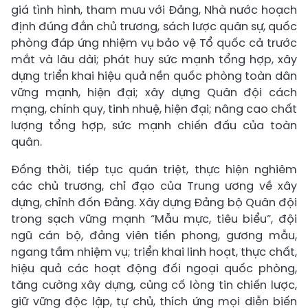
giá tình hình, tham mưu với Đảng, Nhà nước hoạch
định đúng đắn chủ trương, sách lược quân sự, quốc
phòng đáp ứng nhiệm vụ bảo vệ Tổ quốc cả trước
mắt và lâu dài; phát huy sức mạnh tổng hợp, xây
dựng triển khai hiệu quả nền quốc phòng toàn dân
vững mạnh, hiện đại; xây dựng Quân đội cách
mạng, chính quy, tinh nhuệ, hiện đại; nâng cao chất
lượng tổng hợp, sức mạnh chiến đấu của toàn
quân.
Đồng thời, tiếp tục quán triệt, thực hiện nghiêm
các chủ trương, chỉ đạo của Trung ương về xây
dựng, chỉnh đốn Đảng. Xây dựng Đảng bộ Quân đội
trong sạch vững mạnh “Mẫu mực, tiêu biểu”, đội
ngũ cán bộ, đảng viên tiền phong, gương mẫu,
ngang tầm nhiệm vụ; triển khai linh hoạt, thực chất,
hiệu quả các hoạt động đối ngoại quốc phòng,
tăng cường xây dựng, củng cố lòng tin chiến lược,
giữ vững độc lập, tự chủ, thích ứng mọi diễn biến