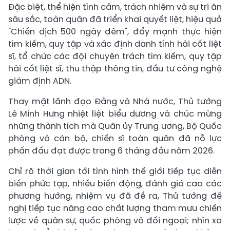
Đặc biệt, thể hiện tình cảm, trách nhiệm và sự tri ân
sâu sắc, toàn quân đã triển khai quyết liệt, hiệu quả
"Chiến dịch 500 ngày đêm", đẩy mạnh thực hiện
tìm kiếm, quy tập và xác định danh tính hài cốt liệt
sĩ, tổ chức các đội chuyên trách tìm kiếm, quy tập
hài cốt liệt sĩ, thu thập thông tin, đầu tư công nghệ
giám định ADN.
Thay mặt lãnh đạo Đảng và Nhà nước, Thủ tướng
Lê Minh Hưng nhiệt liệt biểu dương và chúc mừng
những thành tích mà Quân ủy Trung ương, Bộ Quốc
phòng và cán bộ, chiến sĩ toàn quân đã nỗ lực
phấn đấu đạt được trong 6 tháng đầu năm 2026.
Chỉ rõ thời gian tới tình hình thế giới tiếp tục diễn
biến phức tạp, nhiều biến động, đánh giá cao các
phương hướng, nhiệm vụ đã đề ra, Thủ tướng đề
nghị tiếp tục nâng cao chất lượng tham mưu chiến
lược về quân sự, quốc phòng và đối ngoại; nhìn xa