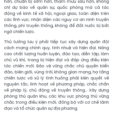
hơn, chuẩn bị sớm hơn, tham mưu sâu hơn, không
chỉ dự báo về quân sự, quốc phòng mà cả tác
động về kinh tế xã hội, ngoại giao, toàn diện trên
các lĩnh vực; nhận diện các nguy cơ an ninh truyền
thống, phi truyền thống, không để đất nước bị bất
ngờ chiến lược.
Thủ tướng lưu ý phải tiếp tục xây dựng quân đội
cách mạng chính quy, tinh nhuệ và hiện đại. Nâng
cao chất lượng huấn luyện, đào tạo, diễn tập, làm
chủ vũ khí, trang bị hiện đại và đáp ứng điều kiện
tác chiến mới. Bảo vệ vững chắc chủ quyền biển
đảo, biên giới, vùng trời, không gian mạng, hạ tầng
chiến lược và xử lý tình huống phải kiên quyết về
nguyên tắc, linh hoạt về phương pháp, chắc chắn
về pháp lý, chủ động về truyền thông... Xây dựng
phòng thủ quân khu, các khu vực phòng thủ vững
chắc trong điều kiện mới, đồng bộ với cơ chế lãnh
đạo và tổ chức quân sự địa phương.