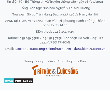
tin điện tử - Bộ Thông tin và Truyền thông cấp ngày 08/07/2021
Tổng Biên tập:
Nhà báo Nguyễn Thị Mai Hương
Tòa soạn:
Số 70 Trần Hưng Đạo, phường Cửa Nam, Hà Nội
VPĐD tại TP.HCM:
590/24 Phan Văn Trị, phường Hạnh Thông, Thành
phố Hồ Chí Minh
Điện thoại:
024 6 254 3519
Hotline:
035 249 5588 / 096 523 7756 (Toà soạn Hà Nội) / 091 122
1222 (VPĐD TPHCM)
Email:
baotrithuccuocsong@kienthuc.net.vn
-
tkts@kienthuc.net.vn
Trang thông tin điện tử tổng hợp của Báo