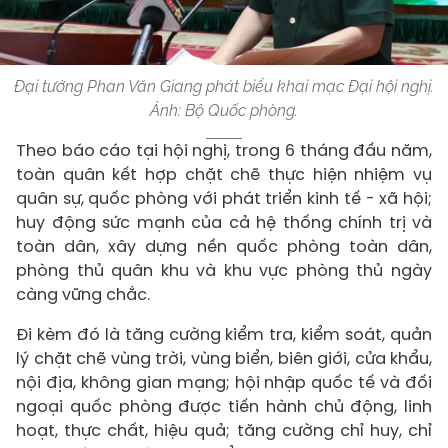
Đại tướng Phan Văn Giang phát biểu khai mạc Đại hội nghị.
Ảnh: Bộ Quốc phòng.
Theo báo cáo tại hội nghị, trong 6 tháng đầu năm,
toàn quân kết hợp chặt chẽ thực hiện nhiệm vụ
quân sự, quốc phòng với phát triển kinh tế - xã hội;
huy động sức mạnh của cả hệ thống chính trị và
toàn dân, xây dựng nền quốc phòng toàn dân,
phòng thủ quân khu và khu vực phòng thủ ngày
càng vững chắc.
Đi kèm đó là tăng cường kiểm tra, kiểm soát, quản
lý chặt chẽ vùng trời, vùng biển, biên giới, cửa khẩu,
nội địa, không gian mạng; hội nhập quốc tế và đối
ngoại quốc phòng được tiến hành chủ động, linh
hoạt, thực chất, hiệu quả; tăng cường chỉ huy, chỉ