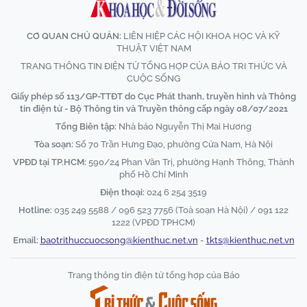
CƠ QUAN CHỦ QUẢN:
LIÊN HIỆP CÁC HỘI KHOA HỌC VÀ KỸ
THUẬT VIỆT NAM
TRANG THÔNG TIN ĐIỆN TỬ TỔNG HỢP CỦA BÁO TRI THỨC VÀ
CUỘC SỐNG
Giấy phép số 113/GP-TTĐT do Cục Phát thanh, truyền hình và Thông
tin điện tử - Bộ Thông tin và Truyền thông cấp ngày 08/07/2021
Tổng Biên tập:
Nhà báo Nguyễn Thị Mai Hương
Tòa soạn:
Số 70 Trần Hưng Đạo, phường Cửa Nam, Hà Nội
VPĐD tại TP.HCM:
590/24 Phan Văn Trị, phường Hạnh Thông, Thành
phố Hồ Chí Minh
Điện thoại:
024 6 254 3519
Hotline:
035 249 5588 / 096 523 7756 (Toà soạn Hà Nội) / 091 122
1222 (VPĐD TPHCM)
Email:
baotrithuccuocsong@kienthuc.net.vn
-
tkts@kienthuc.net.vn
Trang thông tin điện tử tổng hợp của Báo