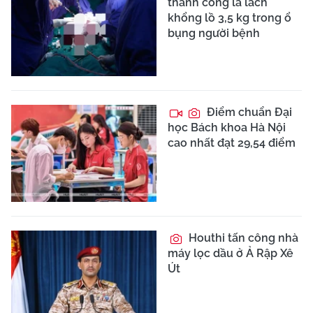
thành công lá lách
khổng lồ 3,5 kg trong ổ
bụng người bệnh
Điểm chuẩn Đại
học Bách khoa Hà Nội
cao nhất đạt 29,54 điểm
Houthi tấn công nhà
máy lọc dầu ở Ả Rập Xê
Út