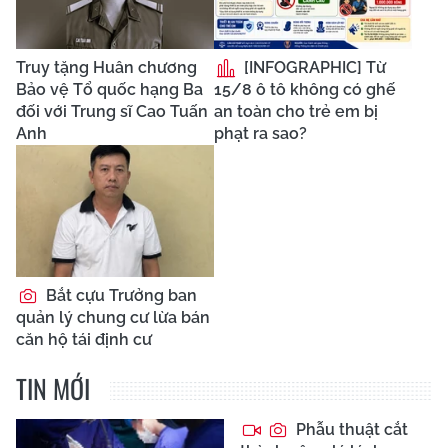
Truy tặng Huân chương
[INFOGRAPHIC] Từ
Bảo vệ Tổ quốc hạng Ba
15/8 ô tô không có ghế
đối với Trung sĩ Cao Tuấn
an toàn cho trẻ em bị
Anh
phạt ra sao?
Bắt cựu Trưởng ban
quản lý chung cư lừa bán
căn hộ tái định cư
TIN MỚI
Phẫu thuật cắt