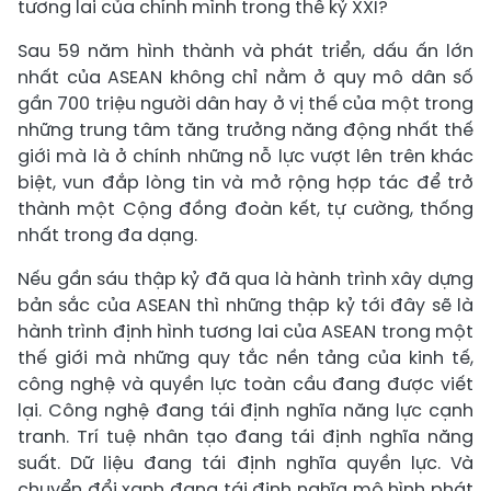
tương lai của chính mình trong thế kỷ XXI?
Sau 59 năm hình thành và phát triển, dấu ấn lớn
nhất của ASEAN không chỉ nằm ở quy mô dân số
gần 700 triệu người dân hay ở vị thế của một trong
những trung tâm tăng trưởng năng động nhất thế
giới mà là ở chính những nỗ lực vượt lên trên khác
biệt, vun đắp lòng tin và mở rộng hợp tác để trở
thành một Cộng đồng đoàn kết, tự cường, thống
nhất trong đa dạng.
Nếu gần sáu thập kỷ đã qua là hành trình xây dựng
bản sắc của ASEAN thì những thập kỷ tới đây sẽ là
hành trình định hình tương lai của ASEAN trong một
thế giới mà những quy tắc nền tảng của kinh tế,
công nghệ và quyền lực toàn cầu đang được viết
lại. Công nghệ đang tái định nghĩa năng lực cạnh
tranh. Trí tuệ nhân tạo đang tái định nghĩa năng
suất. Dữ liệu đang tái định nghĩa quyền lực. Và
chuyển đổi xanh đang tái định nghĩa mô hình phát