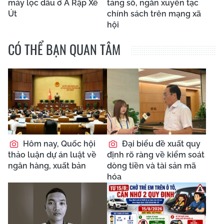
máy lọc dầu ở Ả Rập Xê
tảng số, ngăn xuyên tạc
Út
chính sách trên mạng xã
hội
CÓ THỂ BẠN QUAN TÂM
Hôm nay, Quốc hội
Đại biểu đề xuất quy
thảo luận dự án luật về
định rõ ràng về kiểm soát
ngân hàng, xuất bản
dòng tiền và tài sản mã
hóa