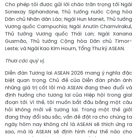
Cho phép tôi được gửi lời chào trân trọng tới Ngài
Sonexay Siphandone, Thủ tướng nước Cộng hòa
Dân chủ Nhân dân Lào; Ngài Hun Manet, Thủ tướng
Vương quốc Campuchia; Ngài Anutin Charnvirakul,
Thủ tướng Vương quốc Thái Lan; Ngài Xanana
Gusmão, Thủ tướng Cộng hòa Dân chủ Timor-
Leste; và Ngài Kao Kim Hourn, Tổng Thư ký ASEAN.
Thưa các quý vị,
Diễn đàn Tương lai ASEAN 2026 mang ý nghĩa đặc
biệt quan trọng. Chủ đề của Diễn đàn phản ánh
những giá trị cốt lõi mà ASEAN đang theo đuổi và
định hướng cho tương lai của Hiệp hội trong giai
đoạn tới. Vì thế, tôi muốn bắt đầu bằng một câu
hỏi không mới về tương lai. Trong một thế giới
đang thay đổi sâu sắc, vấn đề đặt ra cho chúng ta
ngày hôm nay không chỉ là ASEAN sẽ thích ứng ra
sao, mà là ASEAN sẽ định hình như thế nào cho