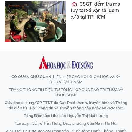
CSGT kiểm tra ma
tuý tài xế vận tải đêm
7/8 tại TP HCM
CƠ QUAN CHỦ QUẢN:
LIÊN HIỆP CÁC HỘI KHOA HỌC VÀ KỸ
THUẬT VIỆT NAM
TRANG THÔNG TIN ĐIỆN TỬ TỔNG HỢP CỦA BÁO TRI THỨC VÀ
CUỘC SỐNG
Giấy phép số 113/GP-TTĐT do Cục Phát thanh, truyền hình và Thông
tin điện tử - Bộ Thông tin và Truyền thông cấp ngày 08/07/2021
Tổng Biên tập:
Nhà báo Nguyễn Thị Mai Hương
Tòa soạn:
Số 70 Trần Hưng Đạo, phường Cửa Nam, Hà Nội
VPĐD tại TP.HCM:
590/24 Phan Văn Trị, phường Hạnh Thông, Thành