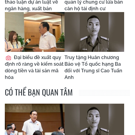
thảo luận dự án luật về
quản lý chung cư lừa bán
ngân hàng, xuất bản
căn hộ tái định cư
Đại biểu đề xuất quy
Truy tặng Huân chương
định rõ ràng về kiểm soát
Bảo vệ Tổ quốc hạng Ba
dòng tiền và tài sản mã
đối với Trung sĩ Cao Tuấn
hóa
Anh
CÓ THỂ BẠN QUAN TÂM