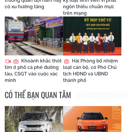
trường quân đội năm nay
kỷ luật sinh viên vì phát
có xu hướng tăng
ngôn thiếu chuẩn mực
trên mạng
Khoảnh khắc thót
Hải Phòng bổ nhiệm
tim ở phố cà phê đường
loạt cán bộ, có Phó Chủ
tàu, CSGT vào cuộc xác
tịch HĐND và UBND
minh
thành phố
CÓ THỂ BẠN QUAN TÂM