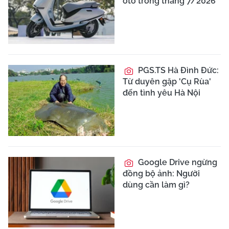
ôtô trong tháng 7/2026
PGS.TS Hà Đình Đức:
Từ duyên gặp 'Cụ Rùa'
đến tình yêu Hà Nội
Google Drive ngừng
đồng bộ ảnh: Người
dùng cần làm gì?