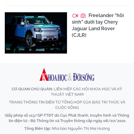
Freelander “hồi
sinh” dưới tay Chery
Jaguar Land Rover
(CJLR)
CƠ QUAN CHỦ QUẢN:
LIÊN HIỆP CÁC HỘI KHOA HỌC VÀ KỸ
THUẬT VIỆT NAM
TRANG THÔNG TIN ĐIỆN TỬ TỔNG HỢP CỦA BÁO TRI THỨC VÀ
CUỘC SỐNG
Giấy phép số 113/GP-TTĐT do Cục Phát thanh, truyền hình và Thông
tin điện tử - Bộ Thông tin và Truyền thông cấp ngày 08/07/2021
Tổng Biên tập:
Nhà báo Nguyễn Thị Mai Hương