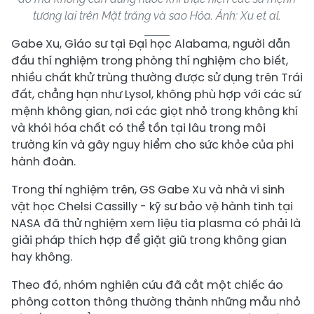
tương lai trên Mặt trăng và sao Hỏa. Ảnh: Xu et al.
Gabe Xu, Giáo sư tại Đại học Alabama, người dẫn
đầu thí nghiệm trong phòng thí nghiệm cho biết,
nhiều chất khử trùng thường được sử dụng trên Trái
đất, chẳng hạn như Lysol, không phù hợp với các sứ
mệnh không gian, nơi các giọt nhỏ trong không khí
và khói hóa chất có thể tồn tại lâu trong môi
trường kín và gây nguy hiểm cho sức khỏe của phi
hành đoàn.
Trong thí nghiệm trên, GS Gabe Xu và nhà vi sinh
vật học Chelsi Cassilly - kỹ sư bảo vệ hành tinh tại
NASA đã thử nghiệm xem liệu tia plasma có phải là
giải pháp thích hợp để giặt giũ trong không gian
hay không.
Theo đó, nhóm nghiên cứu đã cắt một chiếc áo
phông cotton thông thường thành những mẫu nhỏ