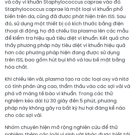
và cấy vi khuẩn Staphylococcus caprae vào đó.
Staphylococcus caprae là một loại vi khuẩn phổ
biến trên da, cũng đã được phát hiện trên ISS. Sau
đó, sử dụng một thiết bị có kích thước bằng điện
thoại di động, họ đã chiếu tia plasma lên các mẫu
để kiểm tra hiệu quả tiêu diệt vi khuẩn. Kết quả cho
thấy phương pháp này tiêu diệt vi khuẩn hiệu quả
hơn các phương pháp hiện đang được sử dụng
trên ISS, bao gồm hút bụi khô và lau bề mặt bằng
hóa chất.
Khi chiếu lên vải, plasma tạo ra các loại oxy và nitơ
có tính phản ứng cao, thẩm thấu vào các sợi vải và
phá vỡ màng tế bào vi khuẩn. Trong các thử
nghiệm kéo dài từ 30 giây đến 5 phút, phương
pháp này không gây ra bất kỳ hư hại đáng kể nào
cho các sợi vải.
Nhóm chuyên hiện mở rộng nghiên cứu để thử
nghiệm thêm các loài vi sinh vật khác được biết tới