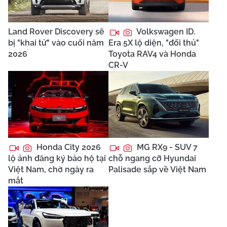
Land Rover Discovery sẽ
Volkswagen ID.
bị "khai tử" vào cuối năm
Era 5X lộ diện, "đối thủ"
2026
Toyota RAV4 và Honda
CR-V
Honda City 2026
MG RX9 - SUV 7
lộ ảnh đăng ký bảo hộ tại
chỗ ngang cỡ Hyundai
Việt Nam, chờ ngày ra
Palisade sắp về Việt Nam
mắt