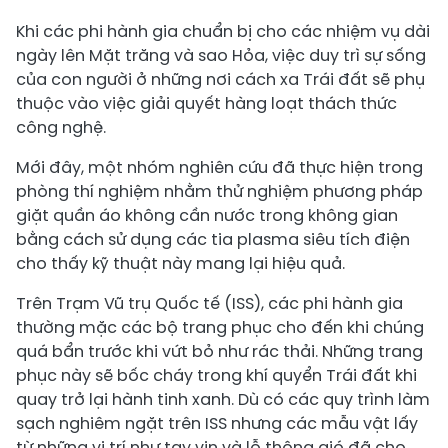
Khi các phi hành gia chuẩn bị cho các nhiệm vụ dài
ngày lên Mặt trăng và sao Hỏa, việc duy trì sự sống
của con người ở những nơi cách xa Trái đất sẽ phụ
thuộc vào việc giải quyết hàng loạt thách thức
công nghệ.
Mới đây, một nhóm nghiên cứu đã thực hiện trong
phòng thí nghiệm nhằm thử nghiệm phương pháp
giặt quần áo không cần nước trong không gian
bằng cách sử dụng các tia plasma siêu tích điện
cho thấy kỹ thuật này mang lại hiệu quả.
Trên Trạm Vũ trụ Quốc tế (ISS), các phi hành gia
thường mặc các bộ trang phục cho đến khi chúng
quá bẩn trước khi vứt bỏ như rác thải. Những trang
phục này sẽ bốc cháy trong khí quyển Trái đất khi
quay trở lại hành tinh xanh. Dù có các quy trình làm
sạch nghiêm ngặt trên ISS nhưng các mẫu vật lấy
từ những vị trí như tay vịn và lỗ thông gió đã cho