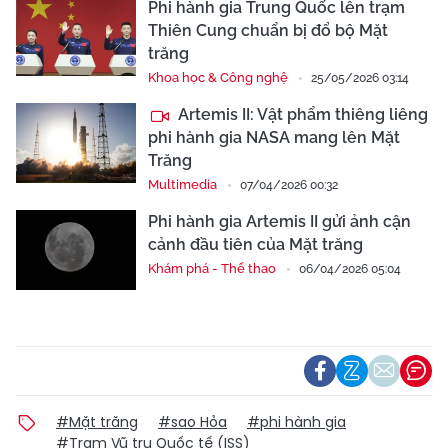
Phi hành gia Trung Quốc lên trạm
Thiên Cung chuẩn bị đổ bộ Mặt
trăng
Khoa học & Công nghệ
25/05/2026 03:14
Artemis II: Vật phẩm thiêng liêng
phi hành gia NASA mang lên Mặt
Trăng
Multimedia
07/04/2026 00:32
Phi hành gia Artemis II gửi ảnh cận
cảnh đầu tiên của Mặt trăng
Khám phá - Thể thao
06/04/2026 05:04
#Mặt trăng
#sao Hỏa
#phi hành gia
#Trạm Vũ trụ Quốc tế (ISS)