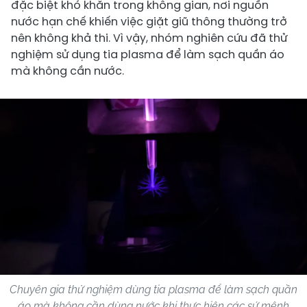
đặc biệt khó khăn trong không gian, nơi nguồn
nước hạn chế khiến việc giặt giũ thông thường trở
nên không khả thi. Vì vậy, nhóm nghiên cứu đã thử
nghiệm sử dụng tia plasma để làm sạch quần áo
mà không cần nước.
Chuyên gia thử nghiệm dùng tia plasma để làm sạch quần
áo mà không cần dùng nước khi thực hiện các sứ mệnh