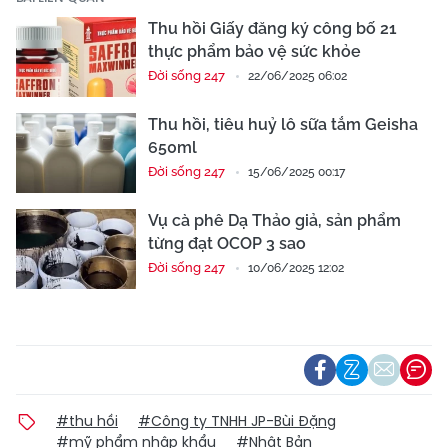
Thu hồi Giấy đăng ký công bố 21
thực phẩm bảo vệ sức khỏe
Đời sống 247
22/06/2025 06:02
Thu hồi, tiêu huỷ lô sữa tắm Geisha
650ml
Đời sống 247
15/06/2025 00:17
Vụ cà phê Dạ Thảo giả, sản phẩm
từng đạt OCOP 3 sao
Đời sống 247
10/06/2025 12:02
#thu hồi
#Công ty TNHH JP-Bùi Đặng
#mỹ phẩm nhập khẩu
#Nhật Bản