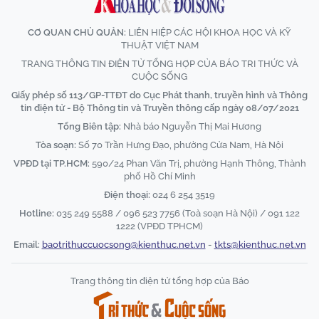
CƠ QUAN CHỦ QUẢN:
LIÊN HIỆP CÁC HỘI KHOA HỌC VÀ KỸ
THUẬT VIỆT NAM
TRANG THÔNG TIN ĐIỆN TỬ TỔNG HỢP CỦA BÁO TRI THỨC VÀ
CUỘC SỐNG
Giấy phép số 113/GP-TTĐT do Cục Phát thanh, truyền hình và Thông
tin điện tử - Bộ Thông tin và Truyền thông cấp ngày 08/07/2021
Tổng Biên tập:
Nhà báo Nguyễn Thị Mai Hương
Tòa soạn:
Số 70 Trần Hưng Đạo, phường Cửa Nam, Hà Nội
VPĐD tại TP.HCM:
590/24 Phan Văn Trị, phường Hạnh Thông, Thành
phố Hồ Chí Minh
Điện thoại:
024 6 254 3519
Hotline:
035 249 5588 / 096 523 7756 (Toà soạn Hà Nội) / 091 122
1222 (VPĐD TPHCM)
Email:
baotrithuccuocsong@kienthuc.net.vn
-
tkts@kienthuc.net.vn
Trang thông tin điện tử tổng hợp của Báo