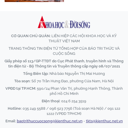
CƠ QUAN CHỦ QUẢN:
LIÊN HIỆP CÁC HỘI KHOA HỌC VÀ KỸ
THUẬT VIỆT NAM
TRANG THÔNG TIN ĐIỆN TỬ TỔNG HỢP CỦA BÁO TRI THỨC VÀ
CUỘC SỐNG
Giấy phép số 113/GP-TTĐT do Cục Phát thanh, truyền hình và Thông
tin điện tử - Bộ Thông tin và Truyền thông cấp ngày 08/07/2021
Tổng Biên tập:
Nhà báo Nguyễn Thị Mai Hương
Tòa soạn:
Số 70 Trần Hưng Đạo, phường Cửa Nam, Hà Nội
VPĐD tại TP.HCM:
590/24 Phan Văn Trị, phường Hạnh Thông, Thành
phố Hồ Chí Minh
Điện thoại:
024 6 254 3519
Hotline:
035 249 5588 / 096 523 7756 (Toà soạn Hà Nội) / 091 122
1222 (VPĐD TPHCM)
Email:
baotrithuccuocsong@kienthuc.net.vn
-
tkts@kienthuc.net.vn