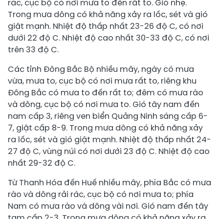
rác, cục bộ có nơi mưa to đến rất to. Gió nhẹ.
Trong mưa dông có khả năng xảy ra lốc, sét và gió
giật mạnh. Nhiệt độ thấp nhất 23-26 độ C, có nơi
dưới 22 độ C. Nhiệt độ cao nhất 30-33 độ C, có nơi
trên 33 độ C.
Các tỉnh Đông Bắc Bộ nhiều mây, ngày có mưa
vừa, mưa to, cục bộ có nơi mưa rất to, riêng khu
Đông Bắc có mưa to đến rất to; đêm có mưa rào
và dông, cục bộ có nơi mưa to. Gió tây nam đến
nam cấp 3, riêng ven biển Quảng Ninh sáng cấp 6-
7, giật cấp 8-9. Trong mưa dông có khả năng xảy
ra lốc, sét và gió giật mạnh. Nhiệt độ thấp nhất 24-
27 độ C, vùng núi có nơi dưới 23 độ C. Nhiệt độ cao
nhất 29-32 độ C.
Từ Thanh Hóa đến Huế nhiều mây, phía Bắc có mưa
rào và dông rải rác, cục bộ có nơi mưa to; phía
Nam có mưa rào và dông vài nơi. Gió nam đến tây
tam cấp 2-3. Trong mưa dông có khả năng xảy ra