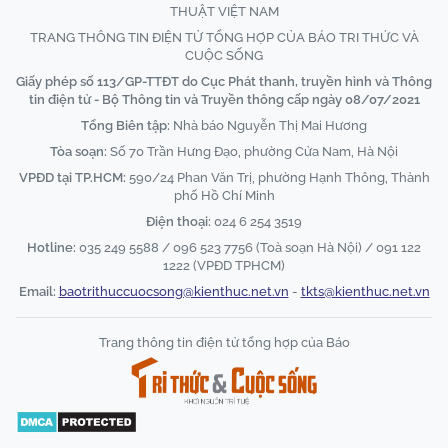
THUẬT VIỆT NAM
TRANG THÔNG TIN ĐIỆN TỬ TỔNG HỢP CỦA BÁO TRI THỨC VÀ
CUỘC SỐNG
Giấy phép số 113/GP-TTĐT do Cục Phát thanh, truyền hình và Thông
tin điện tử - Bộ Thông tin và Truyền thông cấp ngày 08/07/2021
Tổng Biên tập:
Nhà báo Nguyễn Thị Mai Hương
Tòa soạn:
Số 70 Trần Hưng Đạo, phường Cửa Nam, Hà Nội
VPĐD tại TP.HCM:
590/24 Phan Văn Trị, phường Hạnh Thông, Thành
phố Hồ Chí Minh
Điện thoại:
024 6 254 3519
Hotline:
035 249 5588 / 096 523 7756 (Toà soạn Hà Nội) / 091 122
1222 (VPĐD TPHCM)
Email:
baotrithuccuocsong@kienthuc.net.vn
-
tkts@kienthuc.net.vn
Trang thông tin điện tử tổng hợp của Báo