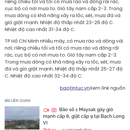
riêng chiều tối và tối có mưa rào và dông rải rác,
cục bộ có nơi mưa to. Gió tây nam cấp 2-3. Trong
mưa dông có khả năng xảy ra lốc, sét, mưa đá và
gió giật mạnh. Nhiệt độ thấp nhất 23-26 độ C.
Nhiệt độ cao nhất 31-34 độ C.
TP Hồ Chí Minh nhiều mây, có mưa rào và dông vài
nơi; riêng chiều tối và tối có mưa rào và dông rải
rác, cục bộ có nơi mưa to. Gió tây nam cấp 2-3.
Trong mưa dông có khả năng xảy ra lốc, sét, mưa
đá và gió giật mạnh. Nhiệt độ thấp nhất 25-27 độ
C. Nhiệt độ cao nhất 32-34 độ C.
baotintuc.vn
Xem link nguồn
BÀI LIÊN QUAN
Bão số 1 Maysak gây gió
mạnh cấp 8, giật cấp 9 tại Bạch Long
Vĩ
Thời sự