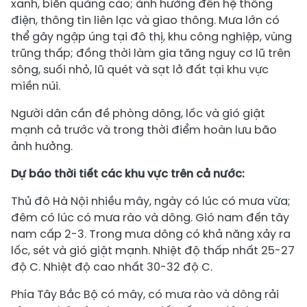
xanh, biển quảng cáo; ảnh hưởng đến hệ thống
điện, thông tin liên lạc và giao thông. Mưa lớn có
thể gây ngập úng tại đô thị, khu công nghiệp, vùng
trũng thấp; đồng thời làm gia tăng nguy cơ lũ trên
sông, suối nhỏ, lũ quét và sạt lở đất tại khu vực
miền núi.
Người dân cần đề phòng dông, lốc và gió giật
mạnh cả trước và trong thời điểm hoàn lưu bão
ảnh hưởng.
Dự báo thời tiết các khu vực trên cả nước:
Thủ đô Hà Nội nhiều mây, ngày có lúc có mưa vừa;
đêm có lúc có mưa rào và dông. Gió nam đến tây
nam cấp 2-3. Trong mưa dông có khả năng xảy ra
lốc, sét và gió giật mạnh. Nhiệt độ thấp nhất 25-27
độ C. Nhiệt độ cao nhất 30-32 độ C.
Phía Tây Bắc Bộ có mây, có mưa rào và dông rải