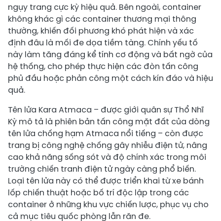
ngụy trang cực kỳ hiệu quả. Bên ngoài, container
không khác gì các container thương mại thông
thường, khiến đối phương khó phát hiện và xác
định đâu là mối đe dọa tiềm tàng. Chính yếu tố
này làm tăng đáng kể tính cơ động và bất ngờ của
hệ thống, cho phép thực hiện các đòn tấn công
phủ đầu hoặc phản công một cách kín đáo và hiệu
quả.
Tên lửa Kara Atmaca – được giới quân sự Thổ Nhĩ
Kỳ mô tả là phiên bản tấn công mặt đất của dòng
tên lửa chống hạm Atmaca nổi tiếng – còn được
trang bị công nghệ chống gây nhiễu điện tử, nâng
cao khả năng sống sót và độ chính xác trong môi
trường chiến tranh điện tử ngày càng phổ biến.
Loại tên lửa này có thể được triển khai từ xe bánh
lốp chiến thuật hoặc bố trí độc lập trong các
container ở những khu vực chiến lược, phục vụ cho
cả mục tiêu quốc phòng lẫn răn đe.