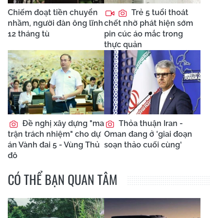
Chiếm đoạt tiền chuyển
Trẻ 5 tuổi thoát
nhầm, người đàn ông lĩnh
chết nhờ phát hiện sớm
12 tháng tù
pin cúc áo mắc trong
thực quản
Đề nghị xây dựng "ma
Thỏa thuận Iran -
trận trách nhiệm" cho dự
Oman đang ở 'giai đoạn
án Vành đai 5 - Vùng Thủ
soạn thảo cuối cùng'
đô
CÓ THỂ BẠN QUAN TÂM