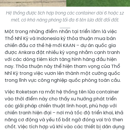
Hệ thống được tích hợp trong các container dài 6 hoặc 12
mét, có khả năng phóng tối đa 6 tên lửa đất đối đất.
Một trong những điểm nhấn tại triển lãm là việc
Thổ Nhĩ Kỳ và Indonesia ký thỏa thuận mua bán
chiến đấu cơ thế hệ mới KAAN – dự án quốc gia
được Ankara đặt nhiều kỳ vọng nhằm cạnh tranh
với các dòng tiêm kích tàng hình hàng đầu hiện
nay. Thỏa thuận này thể hiện tham vọng của Thổ
Nhĩ Kỳ trong việc vươn lên thành một cường quốc
trong lĩnh vực công nghiệp quốc phòng toàn cầu.
Việc Roketsan ra mắt hệ thống tên lửa container
vào thời điểm này cho thấy xu hướng phát triển
các giải pháp chiến thuật linh hoạt, phù hợp với
chiến tranh hiện đại – nơi mà tốc độ triển khai, khả
năng cơ động và yếu tố bất ngờ đóng vai trò then
chốt. Việc tích hợp vũ khí vào các thiết bị dân dụng