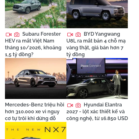
Subaru Forester
BYD Yangwang
HEV ra mắt Việt Nam
U8L ra mắt bản 4 chỗ mạ
tháng 10/2026, khoảng
vàng thật, giá bán hơn 7
1,5 tỷ đồng?
tỷ đồng
Mercedes-Benz triệu hồi
Hyundai Elantra
hơn 310.000 xe vì nguy
2027 - lột xác thiết kế và
cơ tự trôi khi dừng đỗ
công nghệ, từ 16.850 USD