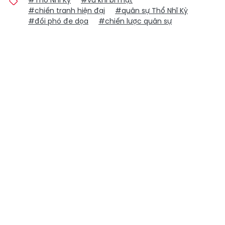
#Thổ Nhĩ Kỳ
#vũ khí bí mật
#chiến tranh hiện đại
#quân sự Thổ Nhĩ Kỳ
#đối phó đe dọa
#chiến lược quân sự