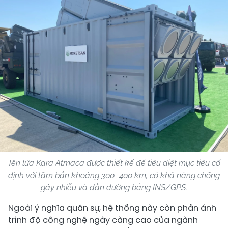
Tên lửa Kara Atmaca được thiết kế để tiêu diệt mục tiêu cố
định với tầm bắn khoảng 300–400 km, có khả năng chống
gây nhiễu và dẫn đường bằng INS/GPS.
Ngoài ý nghĩa quân sự, hệ thống này còn phản ánh
trình độ công nghệ ngày càng cao của ngành