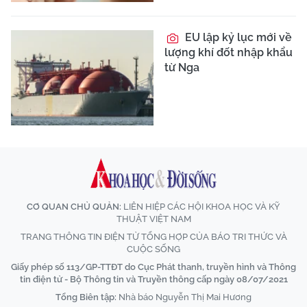
EU lập kỷ lục mới về
lượng khí đốt nhập khẩu
từ Nga
CƠ QUAN CHỦ QUẢN:
LIÊN HIỆP CÁC HỘI KHOA HỌC VÀ KỸ
THUẬT VIỆT NAM
TRANG THÔNG TIN ĐIỆN TỬ TỔNG HỢP CỦA BÁO TRI THỨC VÀ
CUỘC SỐNG
Giấy phép số 113/GP-TTĐT do Cục Phát thanh, truyền hình và Thông
tin điện tử - Bộ Thông tin và Truyền thông cấp ngày 08/07/2021
Tổng Biên tập:
Nhà báo Nguyễn Thị Mai Hương