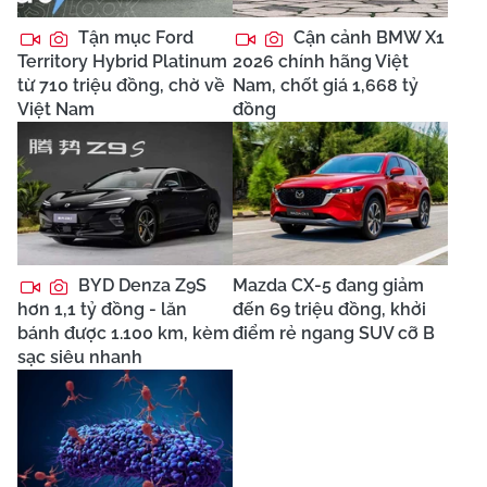
Tận mục Ford
Cận cảnh BMW X1
Territory Hybrid Platinum
2026 chính hãng Việt
từ 710 triệu đồng, chờ về
Nam, chốt giá 1,668 tỷ
Việt Nam
đồng
BYD Denza Z9S
Mazda CX-5 đang giảm
hơn 1,1 tỷ đồng - lăn
đến 69 triệu đồng, khởi
bánh được 1.100 km, kèm
điểm rẻ ngang SUV cỡ B
sạc siêu nhanh