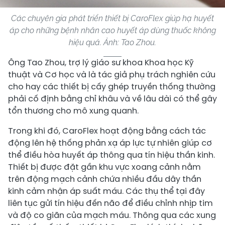
Các chuyên gia phát triển thiết bị CaroFlex giúp hạ huyết
áp cho những bệnh nhân cao huyết áp dùng thuốc không
hiệu quả. Ảnh: Tao Zhou.
Ông Tao Zhou, trợ lý giáo sư khoa Khoa học Kỹ
thuật và Cơ học và là tác giả phụ trách nghiên cứu
cho hay các thiết bị cấy ghép truyền thống thường
phải cố định bằng chỉ khâu và về lâu dài có thể gây
tổn thương cho mô xung quanh.
Trong khi đó, CaroFlex hoạt động bằng cách tác
động lên hệ thống phản xạ áp lực tự nhiên giúp cơ
thể điều hòa huyết áp thông qua tín hiệu thần kinh.
Thiết bị được đặt gần khu vực xoang cảnh nằm
trên động mạch cảnh chứa nhiều đầu dây thần
kinh cảm nhận áp suất máu. Các thụ thể tại đây
liên tục gửi tín hiệu đến não để điều chỉnh nhịp tim
và độ co giãn của mạch máu. Thông qua các xung