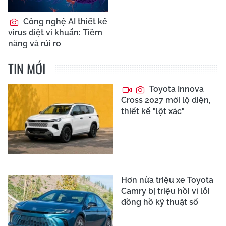
Công nghệ AI thiết kế
virus diệt vi khuẩn: Tiềm
năng và rủi ro
TIN MỚI
Toyota Innova
Cross 2027 mới lộ diện,
thiết kế "lột xác"
Hơn nửa triệu xe Toyota
Camry bị triệu hồi vì lỗi
đồng hồ kỹ thuật số