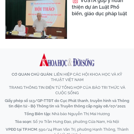
VUSTA góp ý hoàn
thiện dự án Luật Phổ
biến, giáo dục pháp luật
CƠ QUAN CHỦ QUẢN:
LIÊN HIỆP CÁC HỘI KHOA HỌC VÀ KỸ
THUẬT VIỆT NAM
TRANG THÔNG TIN ĐIỆN TỬ TỔNG HỢP CỦA BÁO TRI THỨC VÀ
CUỘC SỐNG
Giấy phép số 113/GP-TTĐT do Cục Phát thanh, truyền hình và Thông
tin điện tử - Bộ Thông tin và Truyền thông cấp ngày 08/07/2021
Tổng Biên tập:
Nhà báo Nguyễn Thị Mai Hương
Tòa soạn:
Số 70 Trần Hưng Đạo, phường Cửa Nam, Hà Nội
VPĐD tại TP.HCM:
590/24 Phan Văn Trị, phường Hạnh Thông, Thành