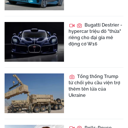
Bugatti Destrier -
hypercar triệu đô "thửa"
riêng cho đại gia mê
động cơ W16
Tổng thống Trump
từ chối yêu cầu viện trợ
thêm tên lửa của
Ukraine
Rolls-Royce