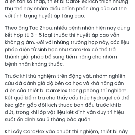
điện tần số thấp, thiết bị CaroFlex kích thích những
thụ thể này nhằm điều chỉnh phản ứng của cơ thể
với tình trạng huyết áp tăng cao.
Theo ông Tao Zhou, nhiều bệnh nhân hiện nay dùng
kết hợp từ 3 - 5 loại thuốc thì huyết áp cao vẫn
không giảm. Đối với những trường hợp này, các liệu
pháp điện tử sinh học như CaroFlex có thể trở
thành giải pháp bổ sung tiềm năng cho nhóm
bệnh nhân kháng thuốc.
Trước khi thử nghiệm trên động vật, nhóm nghiên
cứu đã đánh giá độ bền cơ học và khả năng dẫn
điện của thiết bị CaroFlex trong phòng thí nghiệm.
Kết quả kiểm tra cho thấy cấu trúc hydrogel có thể
kéo giãn gấp đôi kích thước ban đầu trước khi bị
đứt, trong khi lớp vật liệu kết dính vẫn duy trì hiệu
suất ổn định sau 6 tháng bảo quản.
Khi cấy CaroFlex vào chuột thí nghiệm, thiết bị này