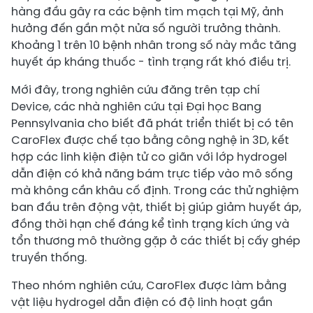
hàng đầu gây ra các bệnh tim mạch tại Mỹ, ảnh
hưởng đến gần một nửa số người trưởng thành.
Khoảng 1 trên 10 bệnh nhân trong số này mắc tăng
huyết áp kháng thuốc - tình trạng rất khó điều trị.
Mới đây, trong nghiên cứu đăng trên tạp chí
Device, các nhà nghiên cứu tại Đại học Bang
Pennsylvania cho biết đã phát triển thiết bị có tên
CaroFlex được chế tạo bằng công nghệ in 3D, kết
hợp các linh kiện điện tử co giãn với lớp hydrogel
dẫn điện có khả năng bám trực tiếp vào mô sống
mà không cần khâu cố định. Trong các thử nghiệm
ban đầu trên động vật, thiết bị giúp giảm huyết áp,
đồng thời hạn chế đáng kể tình trạng kích ứng và
tổn thương mô thường gặp ở các thiết bị cấy ghép
truyền thống.
Theo nhóm nghiên cứu, CaroFlex được làm bằng
vật liệu hydrogel dẫn điện có độ linh hoạt gần