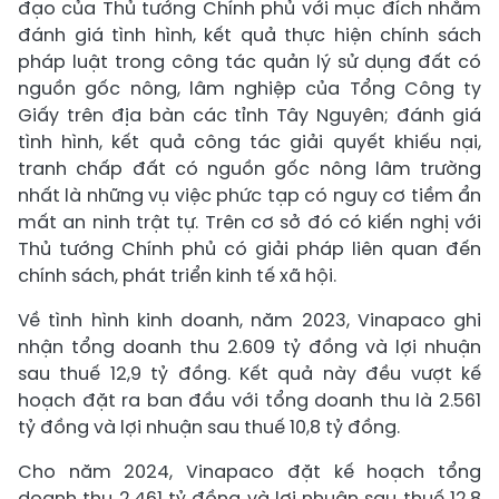
đạo của Thủ tướng Chính phủ với mục đích nhằm
đánh giá tình hình, kết quả thực hiện chính sách
pháp luật trong công tác quản lý sử dụng đất có
nguồn gốc nông, lâm nghiệp của Tổng Công ty
Giấy trên địa bàn các tỉnh Tây Nguyên; đánh giá
tình hình, kết quả công tác giải quyết khiếu nại,
tranh chấp đất có nguồn gốc nông lâm trường
nhất là những vụ việc phức tạp có nguy cơ tiềm ẩn
mất an ninh trật tự. Trên cơ sở đó có kiến nghị với
Thủ tướng Chính phủ có giải pháp liên quan đến
chính sách, phát triển kinh tế xã hội.
Về tình hình kinh doanh, năm 2023, Vinapaco ghi
nhận tổng doanh thu 2.609 tỷ đồng và lợi nhuận
sau thuế 12,9 tỷ đồng. Kết quả này đều vượt kế
hoạch đặt ra ban đầu với tổng doanh thu là 2.561
tỷ đồng và lợi nhuận sau thuế 10,8 tỷ đồng.
Cho năm 2024, Vinapaco đặt kế hoạch tổng
doanh thu 2.461 tỷ đồng và lợi nhuận sau thuế 12,8