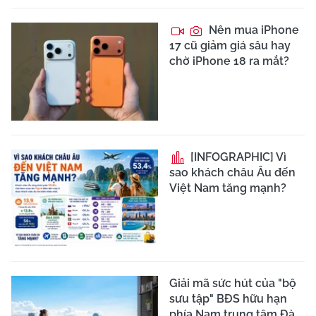
Nên mua iPhone
17 cũ giảm giá sâu hay
chờ iPhone 18 ra mắt?
[INFOGRAPHIC] Vì
sao khách châu Âu đến
Việt Nam tăng mạnh?
Giải mã sức hút của "bộ
sưu tập" BĐS hữu hạn
phía Nam trung tâm Đà