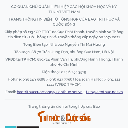
CƠ QUAN CHỦ QUẢN:
LIÊN HIỆP CÁC HỘI KHOA HỌC VÀ KỸ
THUẬT VIỆT NAM
TRANG THÔNG TIN ĐIỆN TỬ TỔNG HỢP CỦA BÁO TRI THỨC VÀ
CUỘC SỐNG
Giấy phép số 113/GP-TTĐT do Cục Phát thanh, truyền hình và Thông
tin điện tử - Bộ Thông tin và Truyền thông cấp ngày 08/07/2021
Tổng Biên tập:
Nhà báo Nguyễn Thị Mai Hương
Tòa soạn:
Số 70 Trần Hưng Đạo, phường Cửa Nam, Hà Nội
VPĐD tại TP.HCM:
590/24 Phan Văn Trị, phường Hạnh Thông, Thành
phố Hồ Chí Minh
Điện thoại:
024 6 254 3519
Hotline:
035 249 5588 / 096 523 7756 (Toà soạn Hà Nội) / 091 122
1222 (VPĐD TPHCM)
Email:
baotrithuccuocsong@kienthuc.net.vn
-
tkts@kienthuc.net.vn
Trang thông tin điện tử tổng hợp của Báo