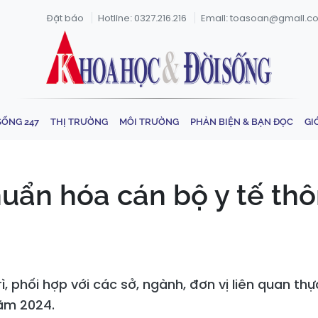
Đặt báo
Hotline: 0327.216.216
Email: toasoan@gmail.c
SỐNG 247
THỊ TRƯỜNG
MÔI TRƯỜNG
PHẢN BIỆN & BẠN ĐỌC
GI
uẩn hóa cán bộ y tế th
ì, phối hợp với các sở, ngành, đơn vị liên quan t
năm 2024.