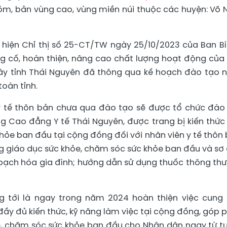
óm, bản vùng cao, vùng miền núi thuộc các huyện: Võ N
c hiện Chỉ thị số 25-CT/TW ngày 25/10/2023 của Ban Bí
g cố, hoàn thiện, nâng cao chất lượng hoạt động của 
đây tỉnh Thái Nguyên đã thông qua kế hoạch đào tạo 
toàn tỉnh.
y tế thôn bản chưa qua đào tạo sẽ được tổ chức đào
ng Cao đẳng Y tế Thái Nguyên, được trang bị kiến thức
hỏe ban đầu tại cộng đồng đối với nhân viên y tế thôn 
g giáo dục sức khỏe, chăm sóc sức khỏe ban đầu và sơ 
 hoạch hóa gia đình; hướng dẫn sử dụng thuốc thông th
ng tới là ngay trong năm 2024 hoàn thiện việc cung
đầy đủ kiến thức, kỹ năng làm việc tại cộng đồng, góp 
ệ, chăm sóc sức khỏe ban đầu cho Nhân dân ngay từ t