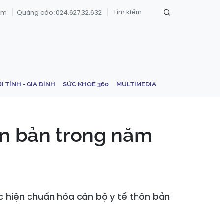
om
Quảng cáo: 024.627.32.632
ỚI TÍNH - GIA ĐÌNH
SỨC KHOẺ 360
MULTIMEDIA
ôn bản trong năm
hực hiện chuẩn hóa cán bộ y tế thôn bản