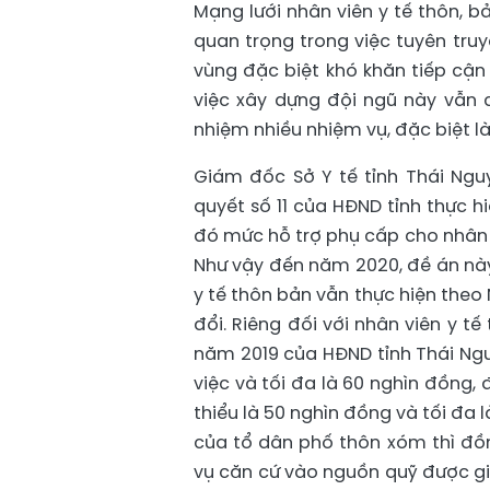
Mạng lưới nhân viên y tế thôn, b
quan trọng trong việc tuyên truy
vùng đặc biệt khó khăn tiếp cận
việc xây dựng đội ngũ này vẫn 
nhiệm nhiều nhiệm vụ, đặc biệt là
Giám đốc Sở Y tế tỉnh Thái Ngu
quyết số 11 của HĐND tỉnh thực h
đó mức hỗ trợ phụ cấp cho nhân v
Như vậy đến năm 2020, đề án này 
y tế thôn bản vẫn thực hiện theo
đổi. Riêng đối với nhân viên y 
năm 2019 của HĐND tỉnh Thái Ngu
việc và tối đa là 60 nghìn đồng
thiểu là 50 nghìn đồng và tối đa
của tổ dân phố thôn xóm thì đồn
vụ căn cứ vào nguồn quỹ được gi