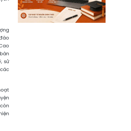
ượng
 đào
 Cao
 bàn
, sử
 các
hoạt
uyện
 còn
hiện