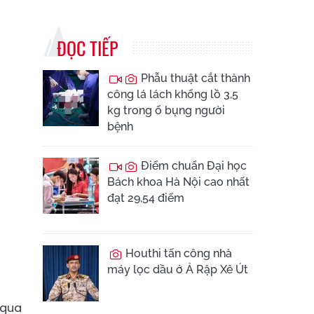
ĐỌC TIẾP
Phẫu thuật cắt thành
công lá lách khổng lồ 3,5
kg trong ổ bụng người
bệnh
Điểm chuẩn Đại học
Bách khoa Hà Nội cao nhất
đạt 29,54 điểm
Houthi tấn công nhà
máy lọc dầu ở Ả Rập Xê Út
 qua