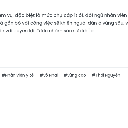
iệm vụ, đặc biệt là mức phụ cấp ít ỏi, đội ngũ nhân viên 
 gắn bó với công việc sẽ khiến người dân ở vùng sâu, 
cận với quyền lợi được chăm sóc sức khỏe.
#Nhân viên y tế
#Võ Nhai
#Vùng cao
#Thái Nguyên