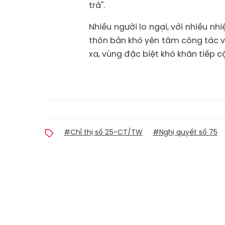
trả".
Nhiều người lo ngại, với nhiều nh
thôn bản khó yên tâm công tác và
xa, vùng đặc biệt khó khăn tiếp 
#Chỉ thị số 25-CT/TW
#Nghị quyết số 75