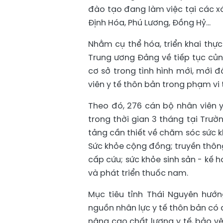
đào tạo đang làm việc tại các x
Định Hóa, Phú Lương, Đồng Hỷ...
Nhằm cụ thể hóa, triển khai thự
Trung ương Đảng về tiếp tục củn
cơ sở trong tình hình mới, mới 
viên y tế thôn bản trong phạm vi 
Theo đó, 276 cán bộ nhân viên 
trong thời gian 3 tháng tại Trườ
tảng cần thiết về chăm sóc sức k
Sức khỏe cộng đồng; truyền thôn
cấp cứu; sức khỏe sinh sản - kế
và phát triển thuốc nam.
Mục tiêu tỉnh Thái Nguyên hướ
nguồn nhân lực y tế thôn bản có 
nâng cao chất lượng y tế, bảo v