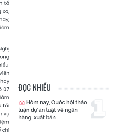
n tố
 xa,
nay,
kiêm
Nghị
rong
iểu.
viên
thay
ĐỌC NHIỀU
ố 07
 làm
Hôm nay, Quốc hội thảo
 tối
luận dự án luật về ngân
m vụ
hàng, xuất bản
hiệm
 chi