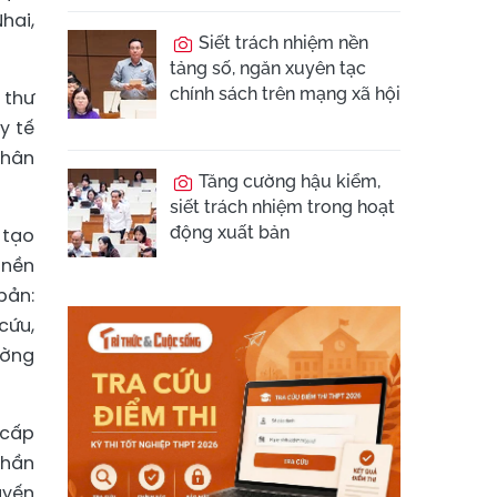
hai,
Siết trách nhiệm nền
tảng số, ngăn xuyên tạc
chính sách trên mạng xã hội
 thư
y tế
nhân
Tăng cường hậu kiểm,
siết trách nhiệm trong hoạt
động xuất bản
 tạo
 nền
bản:
cứu,
ường
 cấp
phần
uyến