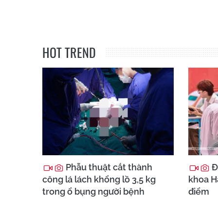
HOT TREND
Phẫu thuật cắt thành
Đ
công lá lách khổng lồ 3,5 kg
khoa Hà
trong ổ bụng người bệnh
điểm