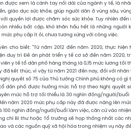
ản được xem là cánh tay nối dài của ngành y tế, là nhâ
ền, giáo dục sức khỏe, giúp người dân ở vùng sâu, vùng
 với quyền lợi được chăm sóc sức khỏe. Tuy nhiên đến 
còn nhiều bất cập, khó khăn hầu hết là những người 
 mức phụ cấp ít ỏi, chưa tương xứng với công việc.
yên cho biết: "Từ năm 2012 đến năm 2020, thực hiện 
iện duy trì Đề án phát triển y tế cơ sở đến năm 2020, t
iên y tế tổ dân phố hàng tháng là 0,15 mức lương tối th
đã kết thúc, vì vậy từ năm 2021 đến nay, đối với nhân 
 Nghị quyết số 75 của Thủ tướng Chính phủ không có gì 
tế tổ dân phố được hưởng mức hỗ trợ theo Nghị quyết s
yên mức hỗ trợ tối thiểu là 30 nghìn đồng/người/buổi
, đến năm 2020 mức phụ cấp này đã được nâng lên mức
 là 100 nghìn đồng/người/buổi làm việc, căn cứ vào nhiệ
g chí Bí thư hoặc Tổ trưởng sẽ họp thống nhất các n
ao và các nguồn quỹ xã hội hóa trong nhiệm vụ này để