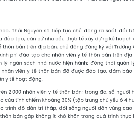
eo, Thái Nguyên sẽ tiếp tục chủ động rà soát đối t
a đào tạo; căn cứ nhu cầu thực tế xây dựng kế hoạch
tế thôn bản trên địa bàn; chủ động đăng ký với Trường
kinh phí đào tạo cho nhân viên y tế thôn bản trên địa
 lý ngân sách nhà nước hiện hành; đồng thời quản lý
g nhân viên y tế thôn bản đã được đào tạo, đảm bảo
ên y tế hoạt động.
rên 2.000 nhân viên y tế thôn bản; trong đó, số người 
ao của tỉnh chiếm khoảng 30% (tập trung chủ yếu ở 4 h
Do trình độ dân trí thấp, đời sống người dân vùng cao
 thôn bản gặp không ít khó khăn trong quá trình thực 