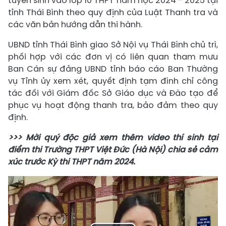
tuyển sinh vào lớp 10 THPT năm học 2024 - 2025 tại
tỉnh Thái Bình theo quy định của Luật Thanh tra và
các văn bản hướng dẫn thi hành.
UBND tỉnh Thái Bình giao Sở Nội vụ Thái Bình chủ trì,
phối hợp với các đơn vị có liên quan tham mưu
Ban Cán sự đảng UBND tỉnh báo cáo Ban Thường
vụ Tỉnh ủy xem xét, quyết định tạm đình chỉ công
tác đối với Giám đốc Sở Giáo dục và Đào tạo để
phục vụ hoạt động thanh tra, bảo đảm theo quy
định.
>>> Mời quý độc giả xem thêm video thí sinh tại
điểm thi Trường THPT Việt Đức (Hà Nội) chia sẻ cảm
xúc trước Kỳ thi THPT năm 2024.