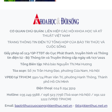
CƠ QUAN CHỦ QUẢN:
LIÊN HIỆP CÁC HỘI KHOA HỌC VÀ KỸ
THUẬT VIỆT NAM
TRANG THÔNG TIN ĐIỆN TỬ TỔNG HỢP CỦA BÁO TRI THỨC VÀ
CUỘC SỐNG
Giấy phép số 113/GP-TTĐT do Cục Phát thanh, truyền hình và Thông
tin điện tử - Bộ Thông tin và Truyền thông cấp ngày 08/07/2021
Tổng Biên tập:
Nhà báo Nguyễn Thị Mai Hương
Tòa soạn:
Số 70 Trần Hưng Đạo, phường Cửa Nam, Hà Nội
VPĐD tại TP.HCM:
590/24 Phan Văn Trị, phường Hạnh Thông, Thành
phố Hồ Chí Minh
Điện thoại:
024 6 254 3519
Hotline:
035 249 5588 / 096 523 7756 (Toà soạn Hà Nội) / 091 122
1222 (VPĐD TPHCM)
Email:
baotrithuccuocsong@kienthuc.net.vn
-
tkts@kienthuc.net.vn